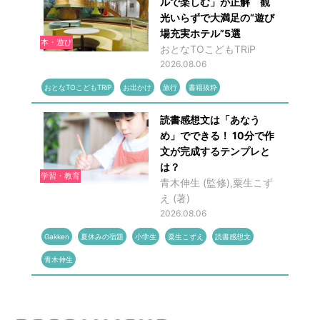
ルで楽しむ」が正解 観
光いらずで大満足の“遊び
場充実ホテル”5選
本・遊び
おとなTOこどもTRiP
2026.08.06
おとなTOこどもTRiP
お出かけ
旅行
書籍抜粋
読書感想文は「あなう
め」でできる！ 10分で作
文が完成するテンプレと
は？
学習・教育
青木伸生 (監修),粟生こず
え (著)
2026.08.06
Gakken
夏休みの宿題
小学生
粟生こずえ
読書感想文
青木伸生