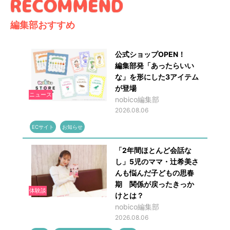
編集部おすすめ
公式ショップOPEN！
編集部発「あったらいい
な」を形にした3アイテム
が登場
ニュース
nobico編集部
2026.08.06
ECサイト
お知らせ
「2年間ほとんど会話な
し」5児のママ・辻希美さ
んも悩んだ子どもの思春
期 関係が戻ったきっか
体験談
けとは？
nobico編集部
2026.08.06