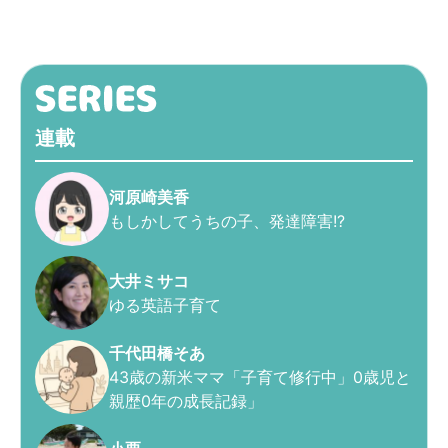
連載
河原崎美香
もしかしてうちの子、発達障害!?
大井ミサコ
ゆる英語子育て
千代田橋そあ
43歳の新米ママ「子育て修行中」0歳児と
親歴0年の成長記録」