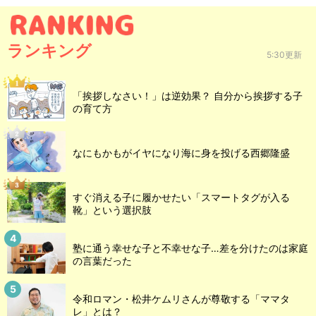
ランキング
5:30更新
「挨拶しなさい！」は逆効果？ 自分から挨拶する子
の育て方
なにもかもがイヤになり海に身を投げる西郷隆盛
すぐ消える子に履かせたい「スマートタグが入る
靴」という選択肢
塾に通う幸せな子と不幸せな子…差を分けたのは家庭
の言葉だった
令和ロマン・松井ケムリさんが尊敬する「ママタ
レ」とは？