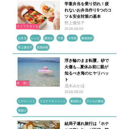
学童弁当を乗り切れ！疲
れないお弁当作り5つのコ
ツ＆安全対策の基本
野上優佳子
ライフスタイル
2026.08.06
お弁当
レシピ
夏休み
学童
小学館
書籍抜粋
野上優佳子
長期休暇
浮き輪のまま転覆、砂で
火傷も...夏休み前に親が
知るべき海のヒヤリハッ
ト
本・遊び
茂木みかほ
2026.08.06
ヒヤリハット
リスクマネジメント
事故防止
子どもの事故
海遊び
結局子連れ旅行は「ホテ