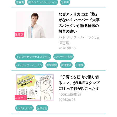
思春期
親子コミュニケーション
辻希美
なぜアメリカには「塾」
がない？ ハーバード大卒
のパックンが語る日米の
教育の違い
体験談
パトリック・ハーラン,吉
澤恵理
2026.08.06
インターナショナルスクール
ハーバード大学
パトリック・ハーラン
中学受験
吉澤恵理
小学生
「子育てを筋肉で乗り切
るママ」がLINEスタンプ
に!? って何が起こった？
nobico編集部
ニュース
2026.08.06
LINEスタンプ
お知らせ