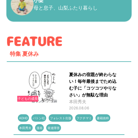
小栗
母と息子、山梨ふたり暮らし
特集
夏休み
夏休みの宿題が終わらな
い！毎年最後までため込
む子に「コツコツやりな
さい」が無駄な理由
子どもの成長
本田秀夫
2026.08.06
ADHD
バトン社
フォレスト出版
フクチマミ
書籍抜粋
本田秀夫
漫画
発達障害