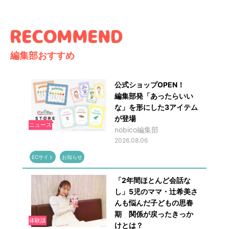
編集部おすすめ
公式ショップOPEN！
編集部発「あったらいい
な」を形にした3アイテム
が登場
ニュース
nobico編集部
2026.08.06
ECサイト
お知らせ
「2年間ほとんど会話な
し」5児のママ・辻希美さ
んも悩んだ子どもの思春
期 関係が戻ったきっか
体験談
けとは？