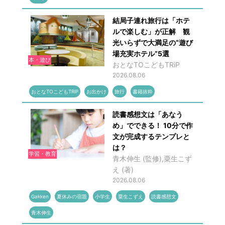
結局子連れ旅行は「ホテ
ルで楽しむ」が正解 観
光いらずで大満足の“遊び
場充実ホテル”5選
本・遊び
おとなTOこどもTRiP
2026.08.06
おとなTOこどもTRiP
お出かけ
旅行
書籍抜粋
読書感想文は「あなう
め」でできる！ 10分で作
文が完成するテンプレと
は？
学習・教育
青木伸生 (監修),粟生こず
え (著)
2026.08.06
Gakken
夏休みの宿題
小学生
粟生こずえ
読書感想文
青木伸生