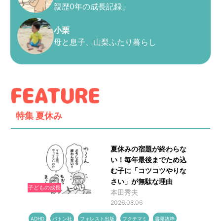
親歴0年の成長記録」
小栗
母と息子、山梨ふたり暮らし
特集
夏休み
夏休みの宿題が終わらな
い！毎年最後までため込
む子に「コツコツやりな
さい」が無駄な理由
子どもの成長
本田秀夫
2026.08.06
ADHD
バトン社
フォレスト出版
フクチマミ
書籍抜粋