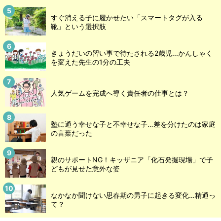
すぐ消える子に履かせたい「スマートタグが入る
靴」という選択肢
きょうだいの習い事で待たされる2歳児...かんしゃく
を変えた先生の1分の工夫
人気ゲームを完成へ導く責任者の仕事とは？
塾に通う幸せな子と不幸せな子…差を分けたのは家庭
の言葉だった
親のサポートNG！キッザニア「化石発掘現場」で子
どもが見せた意外な姿
なかなか聞けない思春期の男子に起きる変化…精通っ
て？