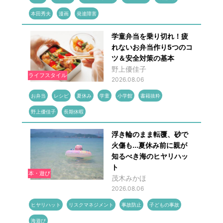
本田秀夫
漫画
発達障害
学童弁当を乗り切れ！疲
れないお弁当作り5つのコ
ツ＆安全対策の基本
野上優佳子
ライフスタイル
2026.08.06
お弁当
レシピ
夏休み
学童
小学館
書籍抜粋
野上優佳子
長期休暇
浮き輪のまま転覆、砂で
火傷も...夏休み前に親が
知るべき海のヒヤリハッ
ト
本・遊び
茂木みかほ
2026.08.06
ヒヤリハット
リスクマネジメント
事故防止
子どもの事故
海遊び