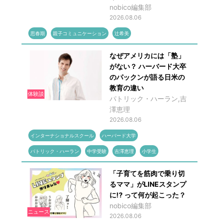
nobico編集部
2026.08.06
思春期
親子コミュニケーション
辻希美
なぜアメリカには「塾」
がない？ ハーバード大卒
のパックンが語る日米の
教育の違い
体験談
パトリック・ハーラン,吉
澤恵理
2026.08.06
インターナショナルスクール
ハーバード大学
パトリック・ハーラン
中学受験
吉澤恵理
小学生
「子育てを筋肉で乗り切
るママ」がLINEスタンプ
に!? って何が起こった？
nobico編集部
ニュース
2026.08.06