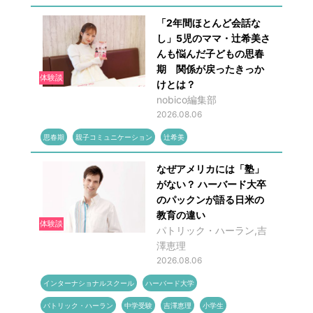
「2年間ほとんど会話な
し」5児のママ・辻希美さ
んも悩んだ子どもの思春
期 関係が戻ったきっか
体験談
けとは？
nobico編集部
2026.08.06
思春期
親子コミュニケーション
辻希美
なぜアメリカには「塾」
がない？ ハーバード大卒
のパックンが語る日米の
教育の違い
体験談
パトリック・ハーラン,吉
澤恵理
2026.08.06
インターナショナルスクール
ハーバード大学
パトリック・ハーラン
中学受験
吉澤恵理
小学生