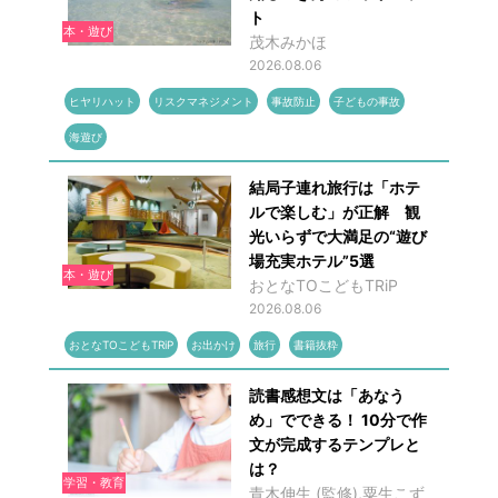
ト
本・遊び
茂木みかほ
2026.08.06
ヒヤリハット
リスクマネジメント
事故防止
子どもの事故
海遊び
結局子連れ旅行は「ホテ
ルで楽しむ」が正解 観
光いらずで大満足の“遊び
場充実ホテル”5選
本・遊び
おとなTOこどもTRiP
2026.08.06
おとなTOこどもTRiP
お出かけ
旅行
書籍抜粋
読書感想文は「あなう
め」でできる！ 10分で作
文が完成するテンプレと
は？
学習・教育
青木伸生 (監修),粟生こず