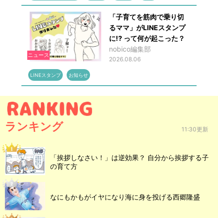
「子育てを筋肉で乗り切
るママ」がLINEスタンプ
に!? って何が起こった？
nobico編集部
ニュース
2026.08.06
LINEスタンプ
お知らせ
ランキング
11:30更新
「挨拶しなさい！」は逆効果？ 自分から挨拶する子
の育て方
なにもかもがイヤになり海に身を投げる西郷隆盛