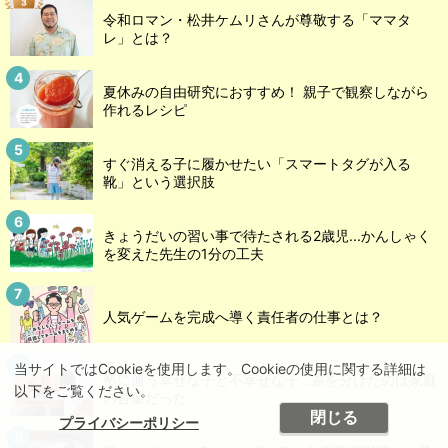
令和ロマン・松井ケムリさんが尊敬する「ママタ
レ」とは？
夏休みの自由研究におすすめ！ 親子で観察しながら
作れるレシピ
すぐ消える子に履かせたい「スマートタグが入る
靴」という選択肢
きょうだいの習い事で待たされる2歳児...かんしゃく
を変えた先生の1分の工夫
人気ゲームを完成へ導く責任者の仕事とは？
当サイトではCookieを使用します。Cookieの使用に関する詳細は
塾に通う幸せな子と不幸せな子…差を分けたのは家庭
以下をご覧ください。
の言葉だった
閉じる
プライバシーポリシー