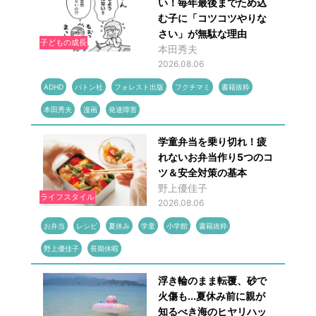
い！毎年最後までため込
む子に「コツコツやりな
さい」が無駄な理由
子どもの成長
本田秀夫
2026.08.06
ADHD
バトン社
フォレスト出版
フクチマミ
書籍抜粋
本田秀夫
漫画
発達障害
学童弁当を乗り切れ！疲
れないお弁当作り5つのコ
ツ＆安全対策の基本
野上優佳子
ライフスタイル
2026.08.06
お弁当
レシピ
夏休み
学童
小学館
書籍抜粋
野上優佳子
長期休暇
浮き輪のまま転覆、砂で
火傷も...夏休み前に親が
知るべき海のヒヤリハッ