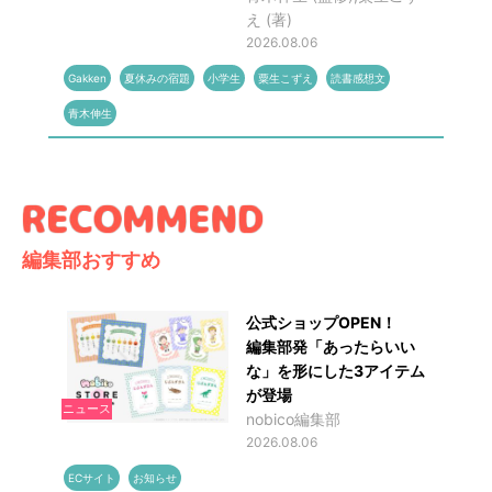
え (著)
2026.08.06
Gakken
夏休みの宿題
小学生
粟生こずえ
読書感想文
青木伸生
編集部おすすめ
公式ショップOPEN！
編集部発「あったらいい
な」を形にした3アイテム
が登場
ニュース
nobico編集部
2026.08.06
ECサイト
お知らせ