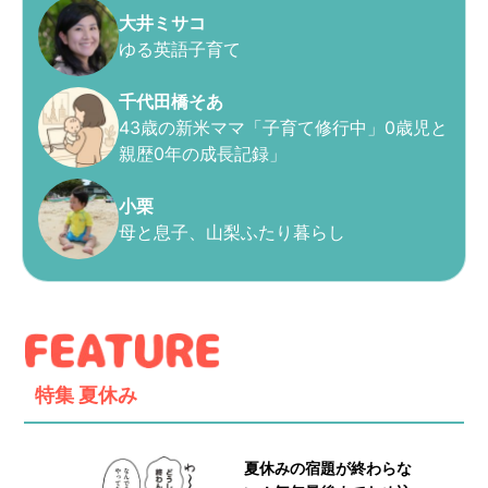
大井ミサコ
ゆる英語子育て
千代田橋そあ
43歳の新米ママ「子育て修行中」0歳児と
親歴0年の成長記録」
小栗
母と息子、山梨ふたり暮らし
特集
夏休み
夏休みの宿題が終わらな