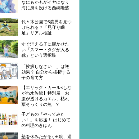
なにもかもがイヤになり
海に身を投げる西郷隆盛
代々木公園で6歳児を見つ
けられる？「見守り瞬
足」リアル検証
すぐ消える子に履かせた
い「スマートタグが入る
靴」という選択肢
「挨拶しなさい！」は逆
効果？ 自分から挨拶する
子の育て方
【エリック・カール×しな
がわ水族館】特別展 お
腹が透けるカエル、枯れ
葉そっくりの魚！?
子どもの「やってみた
い！」を応援！ はじめて
の料理のきほん
塾を休みたがる小6娘、週