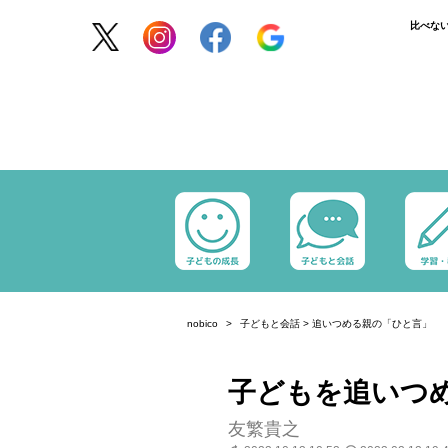
比べな
nobico
子どもと会話
>
追いつめる親の「ひと言」
子どもを追いつめ
友繁貴之