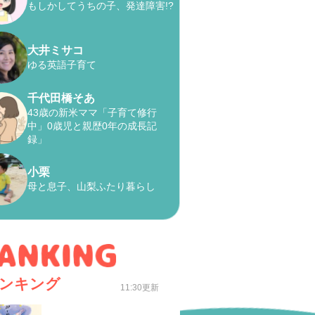
もしかしてうちの子、発達障害!?
大井ミサコ
ゆる英語子育て
千代田橋そあ
43歳の新米ママ「子育て修行
中」0歳児と親歴0年の成長記
録」
小栗
母と息子、山梨ふたり暮らし
ンキング
11:30更新