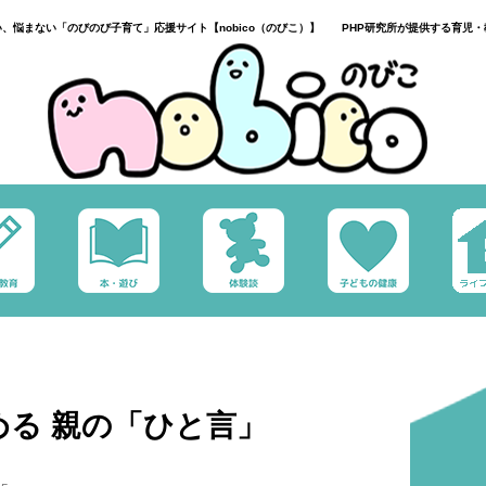
い、悩まない「のびのび子育て」応援サイト【nobico（のびこ）】 PHP研究所が提供する育児・
る 親の「ひと言」