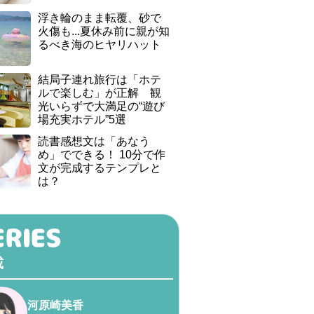
浮き輪のまま転覆、砂で
火傷も...夏休み前に親が知
るべき海のヒヤリハット
結局子連れ旅行は「ホテ
ルで楽しむ」が正解 観
光いらずで大満足の“遊び
場充実ホテル”5選
読書感想文は「あなう
め」でできる！ 10分で作
文が完成するテンプレと
は？
載
河原崎美香