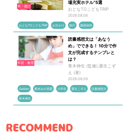
場充実ホテル”5選
本・遊び
おとなTOこどもTRiP
2026.08.06
おとなTOこどもTRiP
お出かけ
旅行
書籍抜粋
読書感想文は「あなう
め」でできる！ 10分で作
文が完成するテンプレと
は？
学習・教育
青木伸生 (監修),粟生こず
え (著)
2026.08.06
Gakken
夏休みの宿題
小学生
粟生こずえ
読書感想文
青木伸生