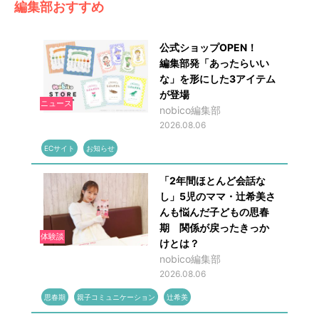
編集部おすすめ
公式ショップOPEN！
編集部発「あったらいい
な」を形にした3アイテム
が登場
ニュース
nobico編集部
2026.08.06
ECサイト
お知らせ
「2年間ほとんど会話な
し」5児のママ・辻希美さ
んも悩んだ子どもの思春
期 関係が戻ったきっか
体験談
けとは？
nobico編集部
2026.08.06
思春期
親子コミュニケーション
辻希美