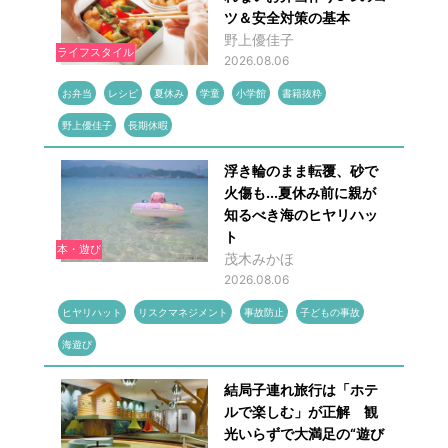
ツ＆安全対策の基本
野上優佳子
ライフスタイル
2026.08.06
お弁当
レシピ
夏休み
学童
小学館
書籍抜粋
野上優佳子
長期休暇
浮き輪のまま転覆、砂で
火傷も...夏休み前に親が
知るべき海のヒヤリハッ
ト
本・遊び
茂木みかほ
2026.08.06
ヒヤリハット
リスクマネジメント
事故防止
子どもの事故
海遊び
結局子連れ旅行は「ホテ
ルで楽しむ」が正解 観
光いらずで大満足の“遊び