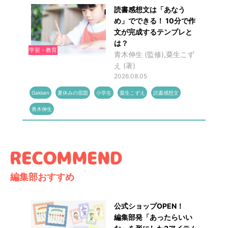
読書感想文は「あなう
め」でできる！ 10分で作
文が完成するテンプレと
は？
学習・教育
青木伸生 (監修),粟生こず
え (著)
2026.08.05
Gakken
夏休みの宿題
小学生
粟生こずえ
読書感想文
青木伸生
編集部おすすめ
公式ショップOPEN！
編集部発「あったらいい