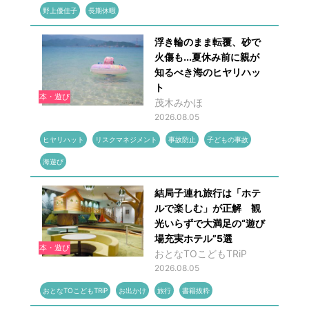
野上優佳子
長期休暇
浮き輪のまま転覆、砂で
火傷も...夏休み前に親が
知るべき海のヒヤリハッ
ト
本・遊び
茂木みかほ
2026.08.05
ヒヤリハット
リスクマネジメント
事故防止
子どもの事故
海遊び
結局子連れ旅行は「ホテ
ルで楽しむ」が正解 観
光いらずで大満足の“遊び
場充実ホテル”5選
本・遊び
おとなTOこどもTRiP
2026.08.05
おとなTOこどもTRiP
お出かけ
旅行
書籍抜粋