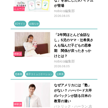
な」を形にした3アイテム
が登場
ニュース
nobico編集部
2026.08.05
ECサイト
お知らせ
「2年間ほとんど会話な
し」5児のママ・辻希美さ
んも悩んだ子どもの思春
期 関係が戻ったきっか
体験談
けとは？
nobico編集部
2026.08.05
思春期
親子コミュニケーション
辻希美
なぜアメリカには「塾」
がない？ ハーバード大卒
のパックンが語る日米の
教育の違い
体験談
パトリック・ハーラン,吉