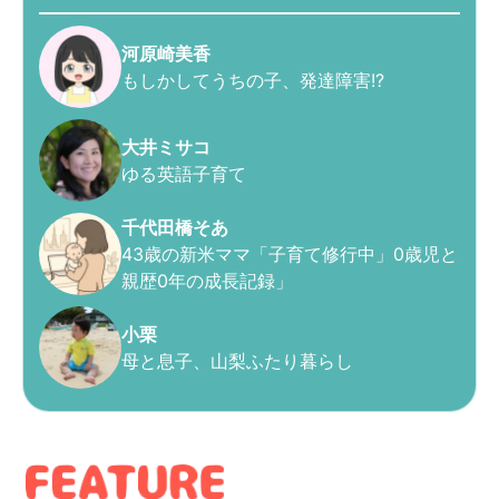
河原崎美香
もしかしてうちの子、発達障害!?
大井ミサコ
ゆる英語子育て
千代田橋そあ
43歳の新米ママ「子育て修行中」0歳児と
親歴0年の成長記録」
小栗
母と息子、山梨ふたり暮らし