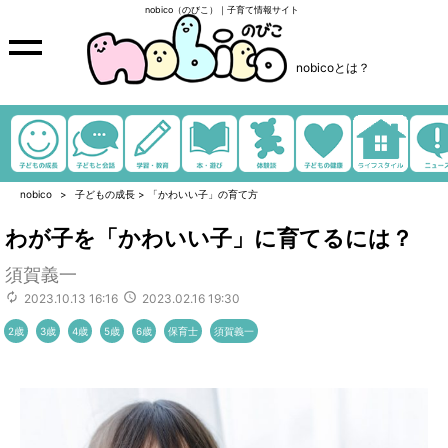
nobico（のびこ）｜子育て情報サイト
nobicoとは？
nobico
子どもの成長
>
「かわいい子」の育て方
わが子を「かわいい子」に育てるには？
須賀義一
2023.10.13 16:16
2023.02.16 19:30
2歳
3歳
4歳
5歳
6歳
保育士
須賀義一