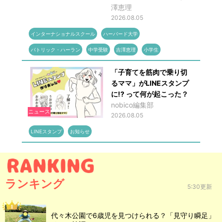
澤恵理
2026.08.05
インターナショナルスクール
ハーバード大学
パトリック・ハーラン
中学受験
吉澤恵理
小学生
「子育てを筋肉で乗り切
るママ」がLINEスタンプ
に!? って何が起こった？
nobico編集部
ニュース
2026.08.05
LINEスタンプ
お知らせ
ランキング
5:30更新
代々木公園で6歳児を見つけられる？「見守り瞬足」