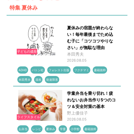
特集
夏休み
夏休みの宿題が終わらな
い！毎年最後までため込
む子に「コツコツやりな
さい」が無駄な理由
子どもの成長
本田秀夫
2026.08.05
ADHD
バトン社
フォレスト出版
フクチマミ
書籍抜粋
本田秀夫
漫画
発達障害
学童弁当を乗り切れ！疲
れないお弁当作り5つのコ
ツ＆安全対策の基本
野上優佳子
ライフスタイル
2026.08.05
お弁当
レシピ
夏休み
学童
小学館
書籍抜粋