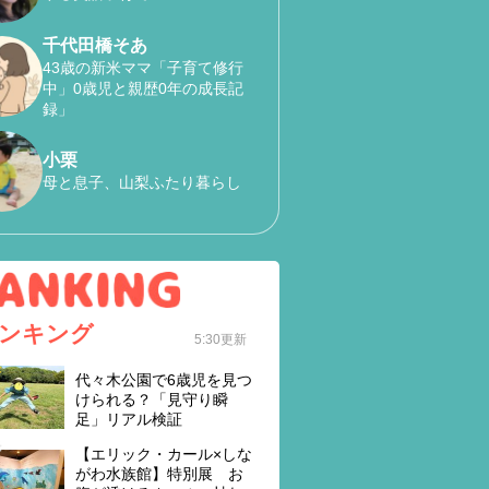
千代田橋そあ
43歳の新米ママ「子育て修行
中」0歳児と親歴0年の成長記
録」
小栗
母と息子、山梨ふたり暮らし
ンキング
5:30更新
代々木公園で6歳児を見つ
けられる？「見守り瞬
足」リアル検証
【エリック・カール×しな
がわ水族館】特別展 お