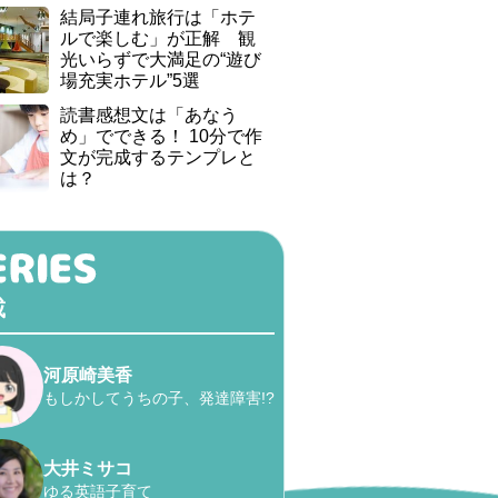
結局子連れ旅行は「ホテ
ルで楽しむ」が正解 観
光いらずで大満足の“遊び
場充実ホテル”5選
読書感想文は「あなう
め」でできる！ 10分で作
文が完成するテンプレと
は？
載
河原崎美香
もしかしてうちの子、発達障害!?
大井ミサコ
ゆる英語子育て