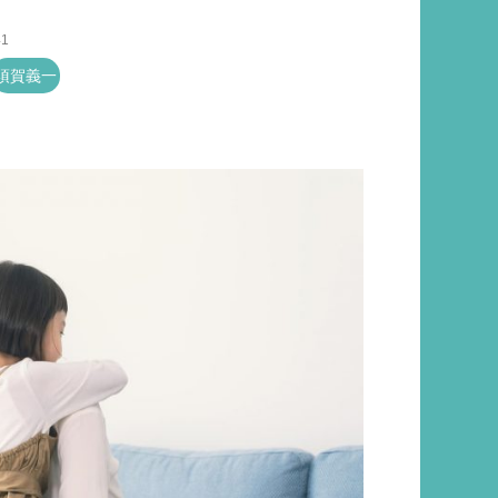
41
須賀義一