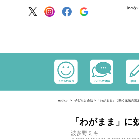
比べな
nobico
子どもと会話
>
「わがまま」に効く魔法の言
「わがまま」に
波多野ミキ