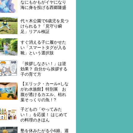
なにもかもがイヤになり
海に身を投げる西郷隆盛
代々木公園で6歳児を見つ
けられる？「見守り瞬
足」リアル検証
すぐ消える子に履かせた
い「スマートタグが入る
靴」という選択肢
「挨拶しなさい！」は逆
効果？ 自分から挨拶する
子の育て方
【エリック・カール×しな
がわ水族館】特別展 お
腹が透けるカエル、枯れ
葉そっくりの魚！?
子どもの「やってみた
い！」を応援！ はじめて
の料理のきほん
塾を休みたがる小6娘、週