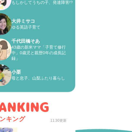
もしかしてうちの子、発達障害!?
大井ミサコ
ゆる英語子育て
千代田橋そあ
43歳の新米ママ「子育て修行
中」0歳児と親歴0年の成長記
録」
小栗
母と息子、山梨ふたり暮らし
ンキング
11:30更新