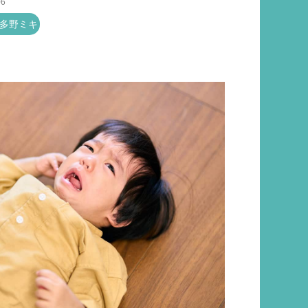
06
多野ミキ