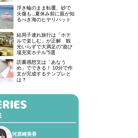
浮き輪のまま転覆、砂で
火傷も...夏休み前に親が知
るべき海のヒヤリハット
結局子連れ旅行は「ホテ
ルで楽しむ」が正解 観
光いらずで大満足の“遊び
場充実ホテル”5選
読書感想文は「あなう
め」でできる！ 10分で作
文が完成するテンプレと
は？
載
河原崎美香