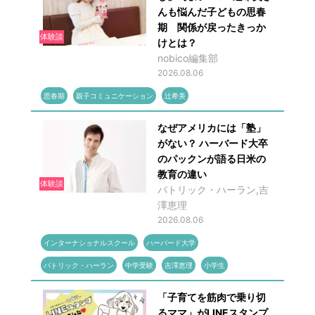
んも悩んだ子どもの思春
期 関係が戻ったきっか
体験談
けとは？
nobico編集部
2026.08.06
思春期
親子コミュニケーション
辻希美
なぜアメリカには「塾」
がない？ ハーバード大卒
のパックンが語る日米の
教育の違い
体験談
パトリック・ハーラン,吉
澤恵理
2026.08.06
インターナショナルスクール
ハーバード大学
パトリック・ハーラン
中学受験
吉澤恵理
小学生
「子育てを筋肉で乗り切
るママ」がLINEスタンプ