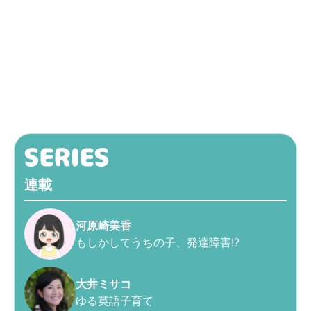
連載
河原崎美香
もしかしてうちの子、発達障害!?
大井ミサコ
ゆる英語子育て