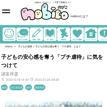
nobico（のびこ）｜子育て情報サイト
nobicoとは？
nobico
子どもの成長
>
子どもの安心感を奪う「プチ虐待」とは？
子どもの安心感を奪う「プチ虐待」に気を
つけて
諸富祥彦
2023.10.18 14:44
2023.02.24 09:39
勉強
自己肯定感
虐待
諸富祥彦