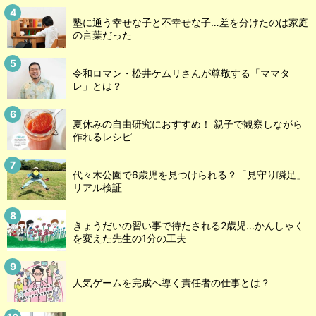
塾に通う幸せな子と不幸せな子…差を分けたのは家庭
の言葉だった
令和ロマン・松井ケムリさんが尊敬する「ママタ
レ」とは？
夏休みの自由研究におすすめ！ 親子で観察しながら
作れるレシピ
代々木公園で6歳児を見つけられる？「見守り瞬足」
リアル検証
きょうだいの習い事で待たされる2歳児...かんしゃく
を変えた先生の1分の工夫
人気ゲームを完成へ導く責任者の仕事とは？