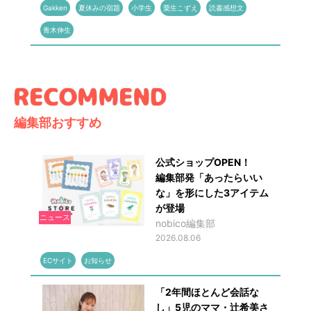
Gakken
夏休みの宿題
小学生
粟生こずえ
読書感想文
青木伸生
編集部おすすめ
公式ショップOPEN！
編集部発「あったらいい
な」を形にした3アイテム
が登場
ニュース
nobico編集部
2026.08.06
ECサイト
お知らせ
「2年間ほとんど会話な
し」5児のママ・辻希美さ