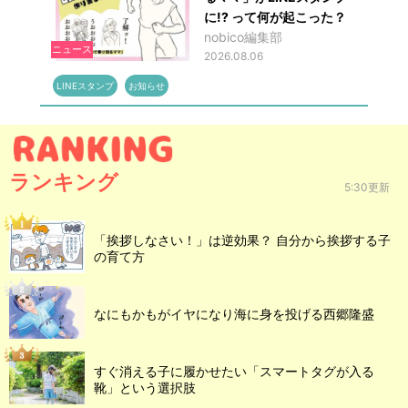
に!? って何が起こった？
nobico編集部
ニュース
2026.08.06
LINEスタンプ
お知らせ
ランキング
5:30更新
「挨拶しなさい！」は逆効果？ 自分から挨拶する子
の育て方
なにもかもがイヤになり海に身を投げる西郷隆盛
すぐ消える子に履かせたい「スマートタグが入る
靴」という選択肢