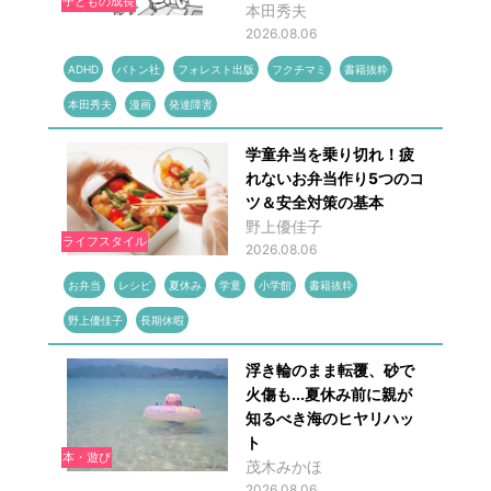
子どもの成長
本田秀夫
2026.08.06
ADHD
バトン社
フォレスト出版
フクチマミ
書籍抜粋
本田秀夫
漫画
発達障害
学童弁当を乗り切れ！疲
れないお弁当作り5つのコ
ツ＆安全対策の基本
野上優佳子
ライフスタイル
2026.08.06
お弁当
レシピ
夏休み
学童
小学館
書籍抜粋
野上優佳子
長期休暇
浮き輪のまま転覆、砂で
火傷も...夏休み前に親が
知るべき海のヒヤリハッ
ト
本・遊び
茂木みかほ
2026.08.06