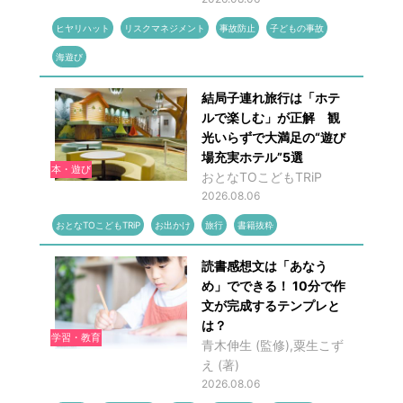
ヒヤリハット
リスクマネジメント
事故防止
子どもの事故
海遊び
結局子連れ旅行は「ホテ
ルで楽しむ」が正解 観
光いらずで大満足の“遊び
場充実ホテル”5選
本・遊び
おとなTOこどもTRiP
2026.08.06
おとなTOこどもTRiP
お出かけ
旅行
書籍抜粋
読書感想文は「あなう
め」でできる！ 10分で作
文が完成するテンプレと
は？
学習・教育
青木伸生 (監修),粟生こず
え (著)
2026.08.06