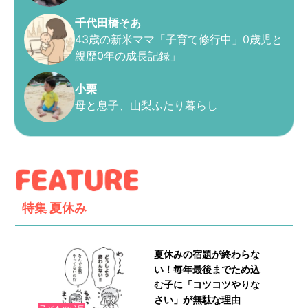
千代田橋そあ
43歳の新米ママ「子育て修行中」0歳児と
親歴0年の成長記録」
小栗
母と息子、山梨ふたり暮らし
特集
夏休み
夏休みの宿題が終わらな
い！毎年最後までため込
む子に「コツコツやりな
さい」が無駄な理由