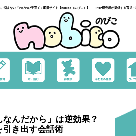
い、悩まない「のびのび子育て」応援サイト【nobico（のびこ）】 PHP研究所が提供する育児・
んなんだから」は逆効果？
を引き出す会話術