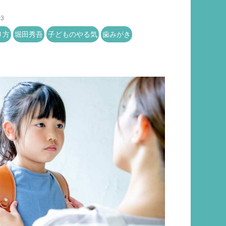
03
り方
堀田秀吾
子どものやる気
歯みがき