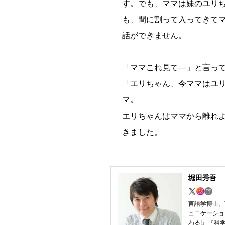
す。でも、ママは妹のユリ
も、間に割って入ってきて
話ができません。
「ママこれ見て―」と言っ
「エリちゃん、今ママはユ
マ。
エリちゃんはママから離れ
きました。
堀田秀吾
言語学博士。
ュニケーショ
わる!』『科