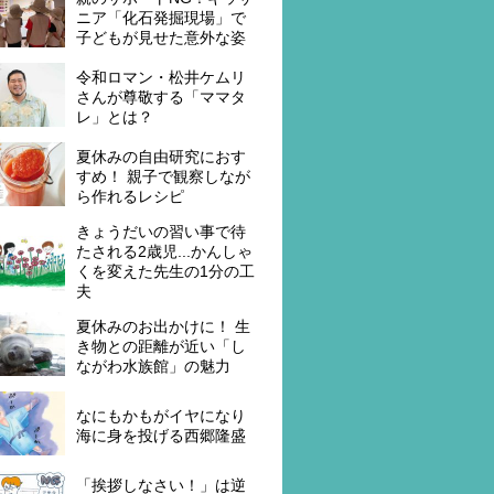
ニア「化石発掘現場」で
子どもが見せた意外な姿
令和ロマン・松井ケムリ
さんが尊敬する「ママタ
レ」とは？
夏休みの自由研究におす
すめ！ 親子で観察しなが
ら作れるレシピ
きょうだいの習い事で待
たされる2歳児...かんしゃ
くを変えた先生の1分の工
夫
夏休みのお出かけに！ 生
き物との距離が近い「し
ながわ水族館」の魅力
なにもかもがイヤになり
海に身を投げる西郷隆盛
「挨拶しなさい！」は逆