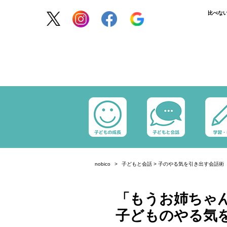
比べな
nobico
子どもと会話
>
子のやる気を引き出す会話術
「もうお姉ちゃ
子どものやる気