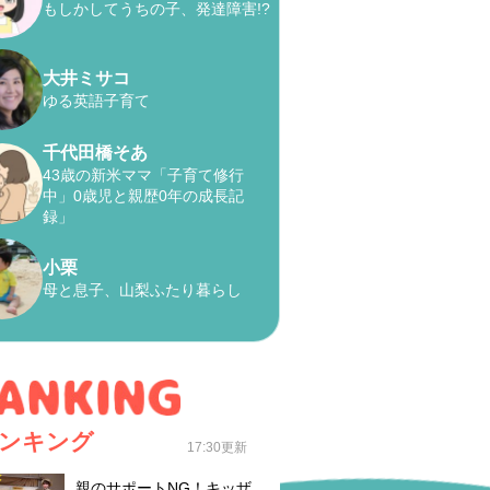
もしかしてうちの子、発達障害!?
大井ミサコ
ゆる英語子育て
千代田橋そあ
43歳の新米ママ「子育て修行
中」0歳児と親歴0年の成長記
録」
小栗
母と息子、山梨ふたり暮らし
ンキング
17:30更新
親のサポートNG！キッザ