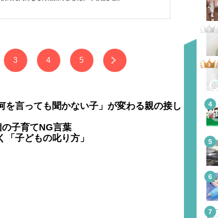
3
4
5
何を言っても聞かない子」が変わる親の接し
個の子育てNG言葉
く「子どもの叱り方」