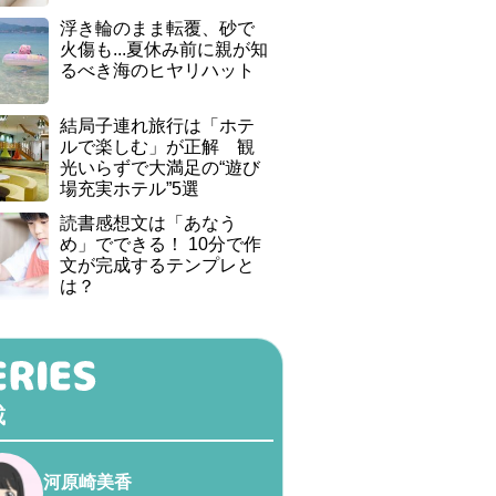
浮き輪のまま転覆、砂で
火傷も...夏休み前に親が知
るべき海のヒヤリハット
結局子連れ旅行は「ホテ
ルで楽しむ」が正解 観
光いらずで大満足の“遊び
場充実ホテル”5選
読書感想文は「あなう
め」でできる！ 10分で作
文が完成するテンプレと
は？
載
河原崎美香