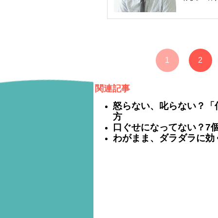
1
2
関連記事
怒らない、叱らない？「
方
口ぐせになってない？7
わがまま、ダラダラに効