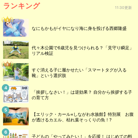
ランキング
11:30更新
なにもかもがイヤになり海に身を投げる西郷隆盛
代々木公園で6歳児を見つけられる？「見守り瞬足」
リアル検証
すぐ消える子に履かせたい「スマートタグが入る
靴」という選択肢
「挨拶しなさい！」は逆効果？ 自分から挨拶する子
の育て方
【エリック・カール×しながわ水族館】特別展 お腹
が透けるカエル、枯れ葉そっくりの魚！?
子どもの「やってみたい！」を応援！ はじめての料