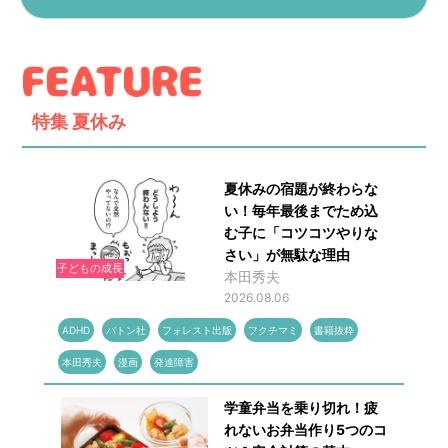
特集
夏休み
夏休みの宿題が終わらな
い！毎年最後までため込
む子に「コツコツやりな
さい」が無駄な理由
子どもの成長
本田秀夫
2026.08.06
ADHD
バトン社
フォレスト出版
フクチマミ
書籍抜粋
本田秀夫
漫画
発達障害
学童弁当を乗り切れ！疲
れないお弁当作り5つのコ