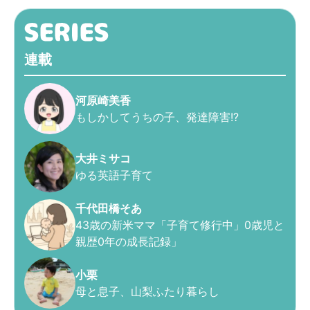
連載
河原崎美香
もしかしてうちの子、発達障害!?
大井ミサコ
ゆる英語子育て
千代田橋そあ
43歳の新米ママ「子育て修行中」0歳児と
親歴0年の成長記録」
小栗
母と息子、山梨ふたり暮らし