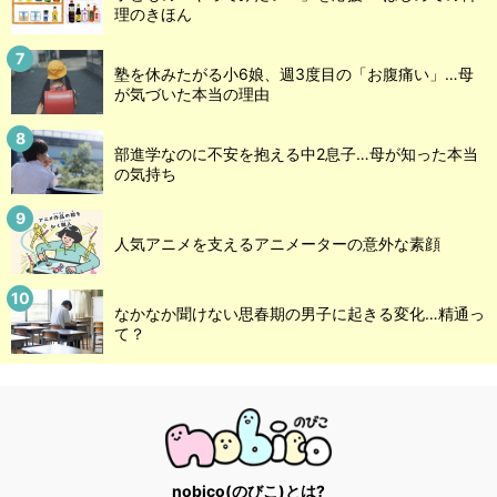
理のきほん
塾を休みたがる小6娘、週3度目の「お腹痛い」…母
が気づいた本当の理由
部進学なのに不安を抱える中2息子…母が知った本当
の気持ち
人気アニメを支えるアニメーターの意外な素顔
なかなか聞けない思春期の男子に起きる変化…精通っ
て？
nobico(のびこ)とは?