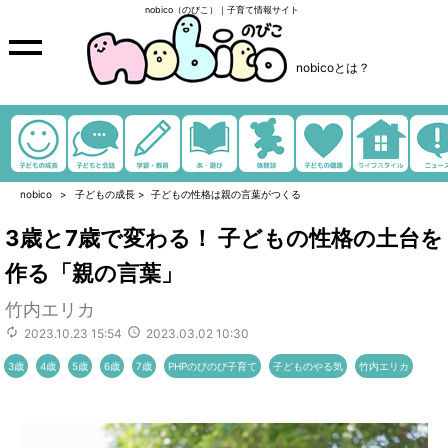
nobico（のびこ）｜子育て情報サイト
nobicoとは？
nobico
子どもの成長
>
子どもの性格は親の言葉がつくる
3歳と7歳で変わる！ 子どもの性格の土台を
作る「親の言葉」
竹内エリカ
2023.10.23 15:54
2023.03.02 10:30
3歳
4歳
5歳
6歳
7歳
PHPのびのび子育て
子どものやる気
竹内エリカ