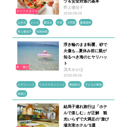
ツ＆安全対策の基本
野上優佳子
ライフスタイル
2026.08.06
お弁当
レシピ
夏休み
学童
小学館
書籍抜粋
野上優佳子
長期休暇
浮き輪のまま転覆、砂で
火傷も...夏休み前に親が
知るべき海のヒヤリハッ
ト
本・遊び
茂木みかほ
2026.08.06
ヒヤリハット
リスクマネジメント
事故防止
子どもの事故
海遊び
結局子連れ旅行は「ホテ
ルで楽しむ」が正解 観
光いらずで大満足の“遊び
場充実ホテル”5選