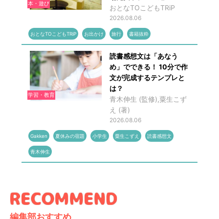
本・遊び
おとなTOこどもTRiP
2026.08.06
おとなTOこどもTRiP
お出かけ
旅行
書籍抜粋
読書感想文は「あなう
め」でできる！ 10分で作
文が完成するテンプレと
は？
学習・教育
青木伸生 (監修),粟生こず
え (著)
2026.08.06
Gakken
夏休みの宿題
小学生
粟生こずえ
読書感想文
青木伸生
編集部おすすめ