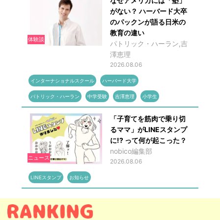
なぜアメリカには「塾」
がない？ ハーバード大卒
のパックンが語る日米の
教育の違い
体験談
パトリック・ハーラン,吉
澤恵理
2026.08.06
インターナショナルスクール
ハーバード大学
パトリック・ハーラン
中学受験
吉澤恵理
小学生
「子育てを筋肉で乗り切
るママ」がLINEスタンプ
に!? って何が起こった？
nobico編集部
ニュース
2026.08.06
LINEスタンプ
お知らせ