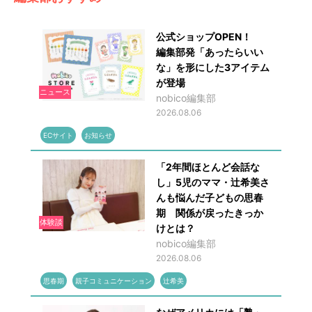
公式ショップOPEN！
編集部発「あったらいい
な」を形にした3アイテム
が登場
ニュース
nobico編集部
2026.08.06
ECサイト
お知らせ
「2年間ほとんど会話な
し」5児のママ・辻希美さ
んも悩んだ子どもの思春
期 関係が戻ったきっか
体験談
けとは？
nobico編集部
2026.08.06
思春期
親子コミュニケーション
辻希美