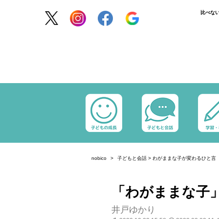
比べな
nobico
子どもと会話
>
わがままな子が変わるひと言
「わがままな子
井戸ゆかり