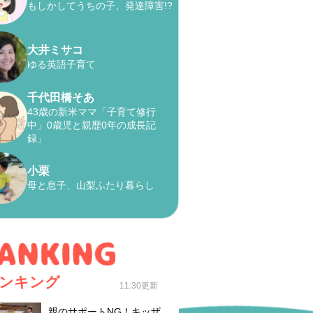
もしかしてうちの子、発達障害!?
大井ミサコ
ゆる英語子育て
千代田橋そあ
43歳の新米ママ「子育て修行
中」0歳児と親歴0年の成長記
録」
小栗
母と息子、山梨ふたり暮らし
ンキング
11:30更新
親のサポートNG！キッザ