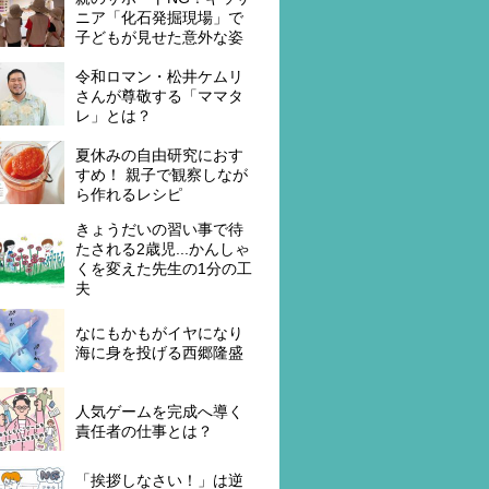
ニア「化石発掘現場」で
子どもが見せた意外な姿
令和ロマン・松井ケムリ
さんが尊敬する「ママタ
レ」とは？
夏休みの自由研究におす
すめ！ 親子で観察しなが
ら作れるレシピ
きょうだいの習い事で待
たされる2歳児...かんしゃ
くを変えた先生の1分の工
夫
なにもかもがイヤになり
海に身を投げる西郷隆盛
人気ゲームを完成へ導く
責任者の仕事とは？
「挨拶しなさい！」は逆