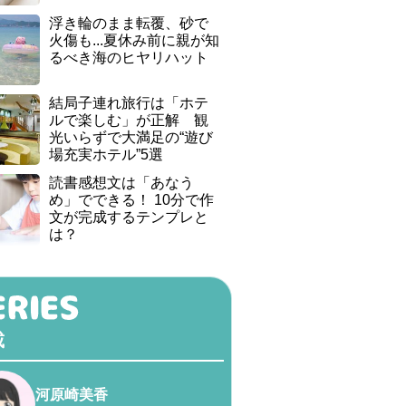
浮き輪のまま転覆、砂で
火傷も...夏休み前に親が知
るべき海のヒヤリハット
結局子連れ旅行は「ホテ
ルで楽しむ」が正解 観
光いらずで大満足の“遊び
場充実ホテル”5選
読書感想文は「あなう
め」でできる！ 10分で作
文が完成するテンプレと
は？
載
河原崎美香