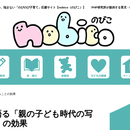
い、悩まない「のびのび子育て」応援サイト【nobico（のびこ）】 PHP研究所が提供する育児・
ることの効果
語る「親の子ども時代の写
」の効果