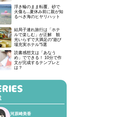
浮き輪のまま転覆、砂で
火傷も...夏休み前に親が知
るべき海のヒヤリハット
結局子連れ旅行は「ホテ
ルで楽しむ」が正解 観
光いらずで大満足の“遊び
場充実ホテル”5選
読書感想文は「あなう
め」でできる！ 10分で作
文が完成するテンプレと
は？
載
河原崎美香