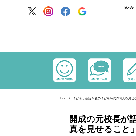
比べな
nobico
子どもと会話
>
親の子ども時代の写真を見せ
開成の元校長が
真を見せること