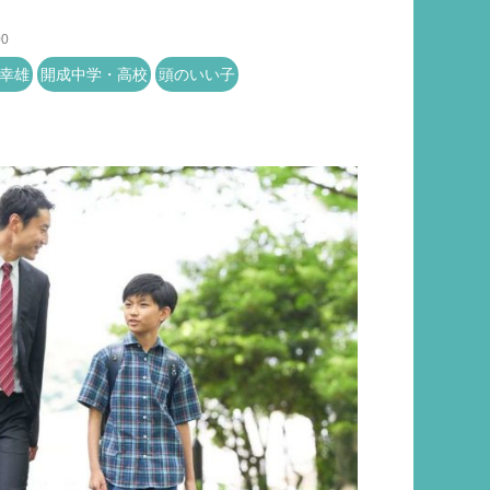
00
幸雄
開成中学・高校
頭のいい子