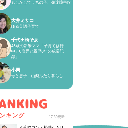
もしかしてうちの子、発達障害!?
大井ミサコ
ゆる英語子育て
千代田橋そあ
43歳の新米ママ「子育て修行
中」0歳児と親歴0年の成長記
録」
小栗
母と息子、山梨ふたり暮らし
ンキング
17:30更新
令和ロマン・松井ケムリ