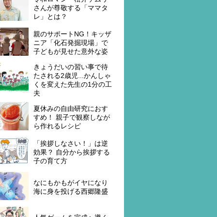
さんが尊敬する「ママタ
レ」とは？
親のサポートNG！キッザ
ニア「化石発掘現場」で
子どもが見せた意外な姿
きょうだいの習い事で待
たされる2歳児...かんしゃ
くを変えた先生の1分の工
夫
夏休みの自由研究におす
すめ！ 親子で観察しなが
ら作れるレシピ
「挨拶しなさい！」は逆
効果？ 自分から挨拶する
子の育て方
なにもかもがイヤになり
海に身を投げる西郷隆盛