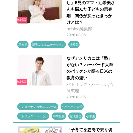
し」5児のママ・辻希美さ
んも悩んだ子どもの思春
期 関係が戻ったきっか
体験談
けとは？
nobico編集部
2026.08.05
思春期
親子コミュニケーション
辻希美
なぜアメリカには「塾」
がない？ ハーバード大卒
のパックンが語る日米の
教育の違い
体験談
パトリック・ハーラン,吉
澤恵理
2026.08.05
インターナショナルスクール
ハーバード大学
パトリック・ハーラン
中学受験
吉澤恵理
小学生
「子育てを筋肉で乗り切