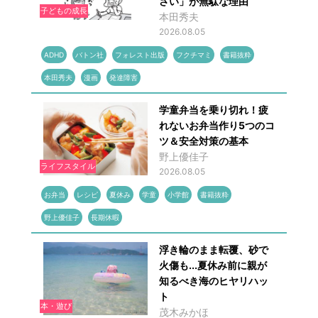
さい」が無駄な理由
子どもの成長
本田秀夫
2026.08.05
ADHD
バトン社
フォレスト出版
フクチマミ
書籍抜粋
本田秀夫
漫画
発達障害
学童弁当を乗り切れ！疲
れないお弁当作り5つのコ
ツ＆安全対策の基本
野上優佳子
ライフスタイル
2026.08.05
お弁当
レシピ
夏休み
学童
小学館
書籍抜粋
野上優佳子
長期休暇
浮き輪のまま転覆、砂で
火傷も...夏休み前に親が
知るべき海のヒヤリハッ
ト
本・遊び
茂木みかほ