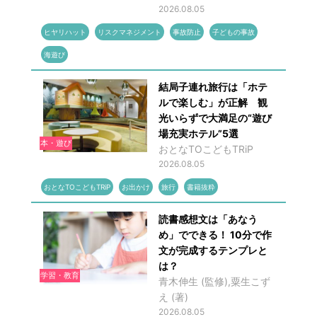
2026.08.05
ヒヤリハット
リスクマネジメント
事故防止
子どもの事故
海遊び
結局子連れ旅行は「ホテ
ルで楽しむ」が正解 観
光いらずで大満足の“遊び
場充実ホテル”5選
本・遊び
おとなTOこどもTRiP
2026.08.05
おとなTOこどもTRiP
お出かけ
旅行
書籍抜粋
読書感想文は「あなう
め」でできる！ 10分で作
文が完成するテンプレと
は？
学習・教育
青木伸生 (監修),粟生こず
え (著)
2026.08.05