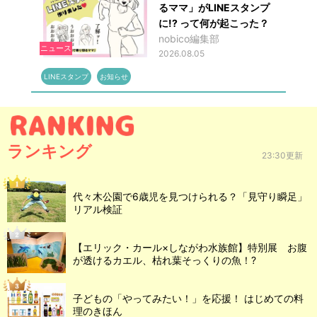
るママ」がLINEスタンプ
に!? って何が起こった？
nobico編集部
ニュース
2026.08.05
LINEスタンプ
お知らせ
ランキング
23:30更新
代々木公園で6歳児を見つけられる？「見守り瞬足」
リアル検証
【エリック・カール×しながわ水族館】特別展 お腹
が透けるカエル、枯れ葉そっくりの魚！?
子どもの「やってみたい！」を応援！ はじめての料
理のきほん