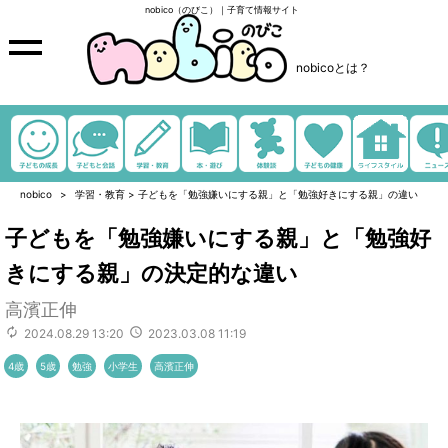
nobico（のびこ）｜子育て情報サイト
nobicoとは？
nobico
学習・教育
>
子どもを「勉強嫌いにする親」と「勉強好きにする親」の違い
子どもを「勉強嫌いにする親」と「勉強好
きにする親」の決定的な違い
高濱正伸
2024.08.29 13:20
2023.03.08 11:19
4歳
5歳
勉強
小学生
高濱正伸