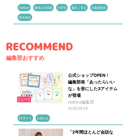
Gakken
夏休みの宿題
小学生
粟生こずえ
読書感想文
青木伸生
編集部おすすめ
公式ショップOPEN！
編集部発「あったらいい
な」を形にした3アイテム
が登場
ニュース
nobico編集部
2026.08.05
ECサイト
お知らせ
「2年間ほとんど会話な