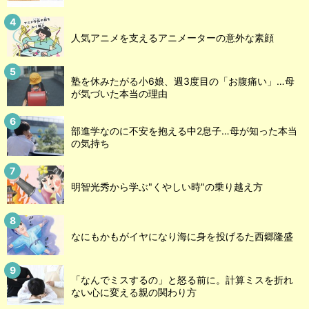
人気アニメを支えるアニメーターの意外な素顔
塾を休みたがる小6娘、週3度目の「お腹痛い」…母
が気づいた本当の理由
部進学なのに不安を抱える中2息子…母が知った本当
の気持ち
明智光秀から学ぶ"くやしい時"の乗り越え方
なにもかもがイヤになり海に身を投げるた西郷隆盛
「なんでミスするの」と怒る前に。計算ミスを折れ
ない心に変える親の関わり方