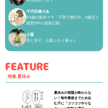
千代田橋そあ
43歳の新米ママ「子育て修行中」0歳児と
親歴0年の成長記録」
小栗
母と息子、山梨ふたり暮らし
特集
夏休み
夏休みの宿題が終わらな
い！毎年最後までため込
む子に「コツコツやりな