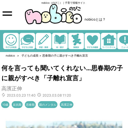
nobico（のびこ）｜子育て情報サイト
nobicoとは？
nobico
子どもの成長
>
思春期の子に親がすべき子離れ宣言
何を言っても聞いてくれない…思春期の子
に親がすべき「子離れ宣言」
高濱正伸
2023.03.23 11:40
2023.03.08 11:20
10歳
反抗期
思春期
親のメンタル
高濱正伸