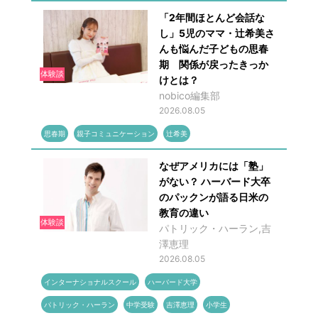
「2年間ほとんど会話な
し」5児のママ・辻希美さ
んも悩んだ子どもの思春
期 関係が戻ったきっか
体験談
けとは？
nobico編集部
2026.08.05
思春期
親子コミュニケーション
辻希美
なぜアメリカには「塾」
がない？ ハーバード大卒
のパックンが語る日米の
教育の違い
体験談
パトリック・ハーラン,吉
澤恵理
2026.08.05
インターナショナルスクール
ハーバード大学
パトリック・ハーラン
中学受験
吉澤恵理
小学生