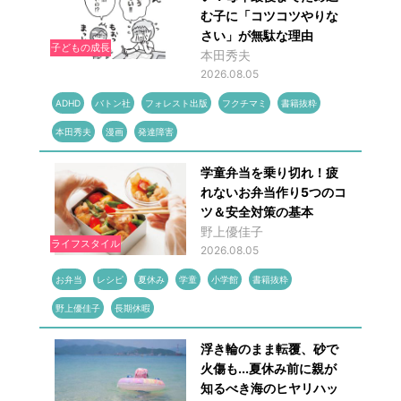
む子に「コツコツやりな
さい」が無駄な理由
子どもの成長
本田秀夫
2026.08.05
ADHD
バトン社
フォレスト出版
フクチマミ
書籍抜粋
本田秀夫
漫画
発達障害
学童弁当を乗り切れ！疲
れないお弁当作り5つのコ
ツ＆安全対策の基本
野上優佳子
ライフスタイル
2026.08.05
お弁当
レシピ
夏休み
学童
小学館
書籍抜粋
野上優佳子
長期休暇
浮き輪のまま転覆、砂で
火傷も...夏休み前に親が
知るべき海のヒヤリハッ