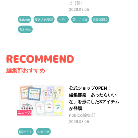
え (著)
2026.08.05
Gakken
夏休みの宿題
小学生
粟生こずえ
読書感想文
青木伸生
編集部おすすめ
公式ショップOPEN！
編集部発「あったらいい
な」を形にした3アイテム
が登場
ニュース
nobico編集部
2026.08.05
ECサイト
お知らせ