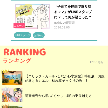
「子育てを筋肉で乗り切
るママ」がLINEスタンプ
に!? って何が起こった？
nobico編集部
ニュース
2026.08.05
LINEスタンプ
お知らせ
ランキング
17:30更新
【エリック・カール×しながわ水族館】特別展 お腹
が透けるカエル、枯れ葉そっくりの魚！?
明智光秀から学ぶ"くやしい時"の乗り越え方