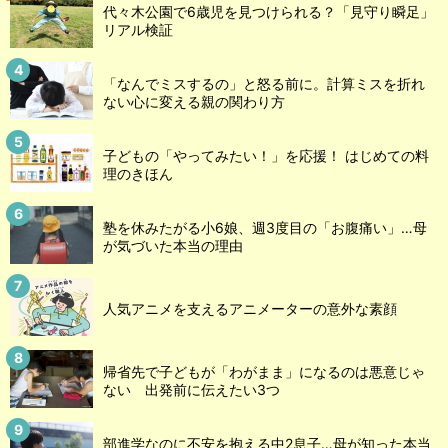
代々木公園で6歳児を見つけられる？「見守り瞬足」
リアル検証
「なんでミスするの」と怒る前に。計算ミスを折れ
ない心に変える親の関わり方
子どもの「やってみたい！」を応援！ はじめての料
理のきほん
塾を休みたがる小6娘、週3度目の「お腹痛い」…母
が気づいた本当の理由
人気アニメを支えるアニメーターの意外な素顔
帰省先で子どもが「わがまま」になるのは悪意じゃ
ない 出発前に伝えたい3つ
部進学なのに不安を抱える中2息子…母が知った本当