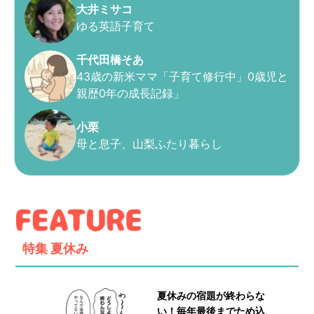
大井ミサコ
ゆる英語子育て
千代田橋そあ
43歳の新米ママ「子育て修行中」0歳児と
親歴0年の成長記録」
小栗
母と息子、山梨ふたり暮らし
特集
夏休み
夏休みの宿題が終わらな
い！毎年最後までため込