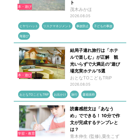
ト
本・遊び
茂木みかほ
2026.08.05
ヒヤリハット
リスクマネジメント
事故防止
子どもの事故
海遊び
結局子連れ旅行は「ホテ
ルで楽しむ」が正解 観
光いらずで大満足の“遊び
場充実ホテル”5選
本・遊び
おとなTOこどもTRiP
2026.08.05
おとなTOこどもTRiP
お出かけ
旅行
書籍抜粋
読書感想文は「あなう
め」でできる！ 10分で作
文が完成するテンプレと
は？
学習・教育
青木伸生 (監修),粟生こず