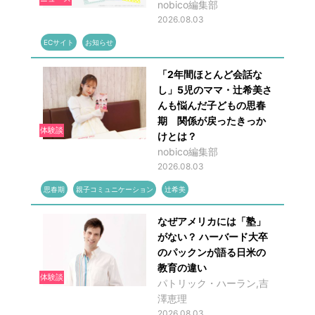
nobico編集部
2026.08.03
ECサイト
お知らせ
「2年間ほとんど会話な
し」5児のママ・辻希美さ
んも悩んだ子どもの思春
期 関係が戻ったきっか
体験談
けとは？
nobico編集部
2026.08.03
思春期
親子コミュニケーション
辻希美
なぜアメリカには「塾」
がない？ ハーバード大卒
のパックンが語る日米の
教育の違い
体験談
パトリック・ハーラン,吉
澤恵理
2026.08.03