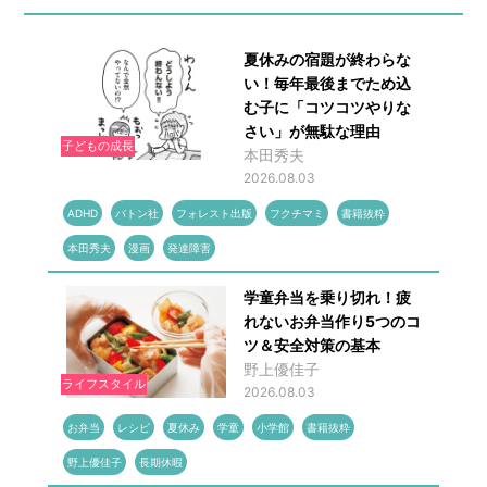
夏休みの宿題が終わらな
い！毎年最後までため込
む子に「コツコツやりな
さい」が無駄な理由
子どもの成長
本田秀夫
2026.08.03
ADHD
バトン社
フォレスト出版
フクチマミ
書籍抜粋
本田秀夫
漫画
発達障害
学童弁当を乗り切れ！疲
れないお弁当作り5つのコ
ツ＆安全対策の基本
野上優佳子
ライフスタイル
2026.08.03
お弁当
レシピ
夏休み
学童
小学館
書籍抜粋
野上優佳子
長期休暇