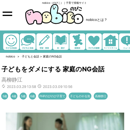
nobico（のびこ）｜子育て情報サイト
nobicoとは？
nobico
子どもと会話
>
家庭のNG会話
子どもをダメにする 家庭のNG会話
高柳静江
2023.03.29 13:58
2023.03.09 10:56
3歳
4歳
5歳
6歳
PHPのびのび子育て
子どものやる気
高柳静江