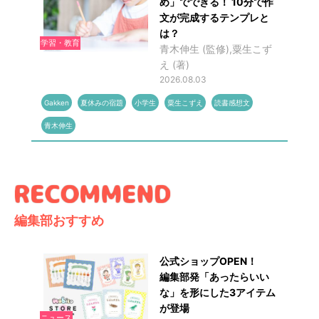
め」でできる！ 10分で作
文が完成するテンプレと
は？
学習・教育
青木伸生 (監修),粟生こず
え (著)
2026.08.03
Gakken
夏休みの宿題
小学生
粟生こずえ
読書感想文
青木伸生
編集部おすすめ
公式ショップOPEN！
編集部発「あったらいい
な」を形にした3アイテム
が登場
ニュース