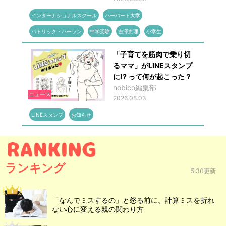
インターナショナルスクール
ハーバード大学
パトリック・ハーラン
中学受験
吉澤恵理
小学生
「子育てを筋肉で乗り切
るママ」がLINEスタンプ
に!? って何が起こった？
nobico編集部
ニュース
2026.08.03
LINEスタンプ
お知らせ
ランキング
5:30更新
「なんでミスするの」と怒る前に。計算ミスを折れ
ない心に変える親の関わり方