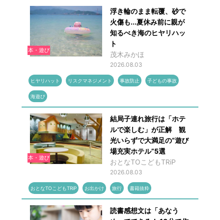
浮き輪のまま転覆、砂で
火傷も...夏休み前に親が
知るべき海のヒヤリハッ
ト
本・遊び
茂木みかほ
2026.08.03
ヒヤリハット
リスクマネジメント
事故防止
子どもの事故
海遊び
結局子連れ旅行は「ホテ
ルで楽しむ」が正解 観
光いらずで大満足の“遊び
場充実ホテル”5選
本・遊び
おとなTOこどもTRiP
2026.08.03
おとなTOこどもTRiP
お出かけ
旅行
書籍抜粋
読書感想文は「あなう