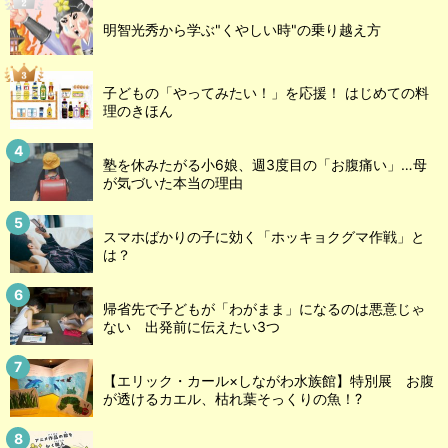
明智光秀から学ぶ"くやしい時"の乗り越え方
子どもの「やってみたい！」を応援！ はじめての料
理のきほん
塾を休みたがる小6娘、週3度目の「お腹痛い」…母
が気づいた本当の理由
スマホばかりの子に効く「ホッキョクグマ作戦」と
は？
帰省先で子どもが「わがまま」になるのは悪意じゃ
ない 出発前に伝えたい3つ
【エリック・カール×しながわ水族館】特別展 お腹
が透けるカエル、枯れ葉そっくりの魚！?