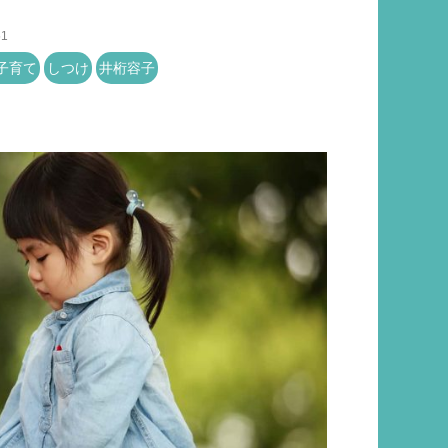
51
子育て
しつけ
井桁容子