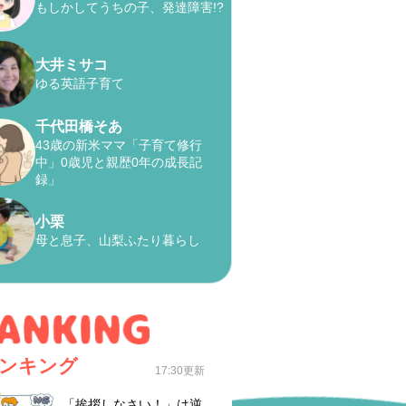
もしかしてうちの子、発達障害!?
大井ミサコ
ゆる英語子育て
千代田橋そあ
43歳の新米ママ「子育て修行
中」0歳児と親歴0年の成長記
録」
小栗
母と息子、山梨ふたり暮らし
ンキング
17:30更新
「挨拶しなさい！」は逆