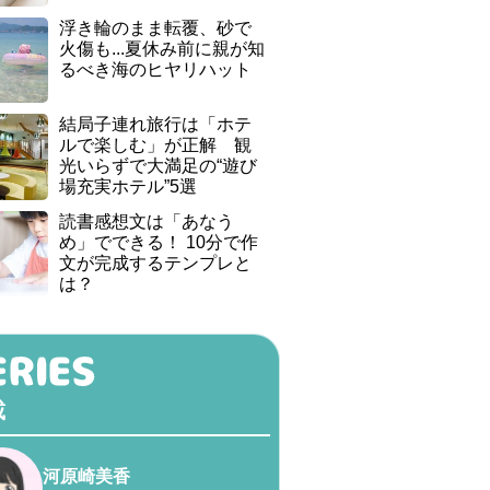
浮き輪のまま転覆、砂で
火傷も...夏休み前に親が知
るべき海のヒヤリハット
結局子連れ旅行は「ホテ
ルで楽しむ」が正解 観
光いらずで大満足の“遊び
場充実ホテル”5選
読書感想文は「あなう
め」でできる！ 10分で作
文が完成するテンプレと
は？
載
河原崎美香