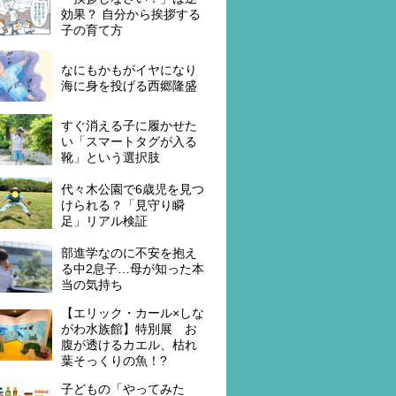
効果？ 自分から挨拶する
子の育て方
なにもかもがイヤになり
海に身を投げる西郷隆盛
すぐ消える子に履かせた
い「スマートタグが入る
靴」という選択肢
代々木公園で6歳児を見つ
けられる？「見守り瞬
足」リアル検証
部進学なのに不安を抱え
る中2息子…母が知った本
当の気持ち
【エリック・カール×しな
がわ水族館】特別展 お
腹が透けるカエル、枯れ
葉そっくりの魚！?
子どもの「やってみた