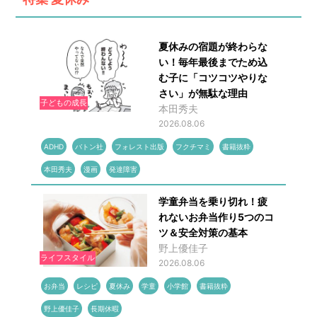
夏休みの宿題が終わらな
い！毎年最後までため込
む子に「コツコツやりな
さい」が無駄な理由
子どもの成長
本田秀夫
2026.08.06
ADHD
バトン社
フォレスト出版
フクチマミ
書籍抜粋
本田秀夫
漫画
発達障害
学童弁当を乗り切れ！疲
れないお弁当作り5つのコ
ツ＆安全対策の基本
野上優佳子
ライフスタイル
2026.08.06
お弁当
レシピ
夏休み
学童
小学館
書籍抜粋
野上優佳子
長期休暇