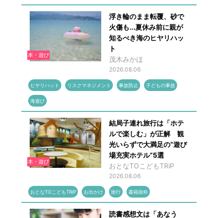
浮き輪のまま転覆、砂で
火傷も...夏休み前に親が
知るべき海のヒヤリハッ
ト
本・遊び
茂木みかほ
2026.08.06
ヒヤリハット
リスクマネジメント
事故防止
子どもの事故
海遊び
結局子連れ旅行は「ホテ
ルで楽しむ」が正解 観
光いらずで大満足の“遊び
場充実ホテル”5選
本・遊び
おとなTOこどもTRiP
2026.08.06
おとなTOこどもTRiP
お出かけ
旅行
書籍抜粋
読書感想文は「あなう