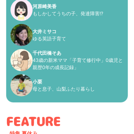
河原崎美香
もしかしてうちの子、発達障害!?
大井ミサコ
ゆる英語子育て
千代田橋そあ
43歳の新米ママ「子育て修行中」0歳児と
親歴0年の成長記録」
小栗
母と息子、山梨ふたり暮らし
特集
夏休み