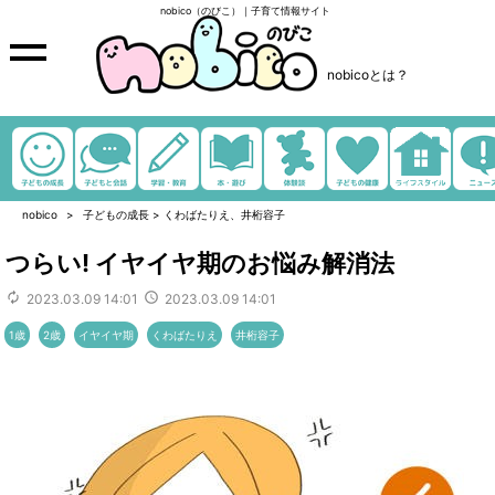
nobico（のびこ）｜子育て情報サイト
nobicoとは？
nobico
子どもの成長
>
くわばたりえ、井桁容子
つらい! イヤイヤ期のお悩み解消法
2023.03.09 14:01
2023.03.09 14:01
1歳
2歳
イヤイヤ期
くわばたりえ
井桁容子