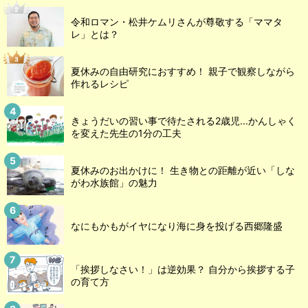
令和ロマン・松井ケムリさんが尊敬する「ママタ
レ」とは？
夏休みの自由研究におすすめ！ 親子で観察しながら
作れるレシピ
きょうだいの習い事で待たされる2歳児...かんしゃく
を変えた先生の1分の工夫
夏休みのお出かけに！ 生き物との距離が近い「しな
がわ水族館」の魅力
なにもかもがイヤになり海に身を投げる西郷隆盛
「挨拶しなさい！」は逆効果？ 自分から挨拶する子
の育て方