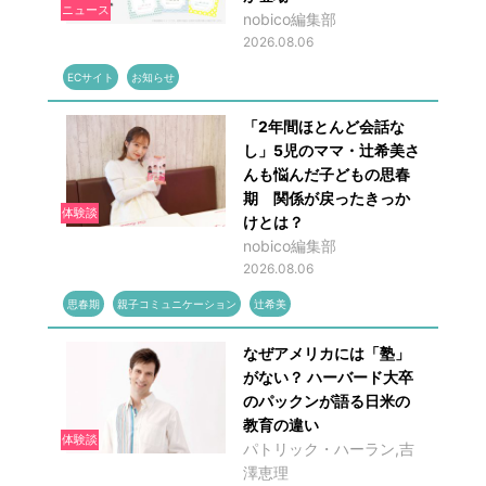
ニュース
nobico編集部
2026.08.06
ECサイト
お知らせ
「2年間ほとんど会話な
し」5児のママ・辻希美さ
んも悩んだ子どもの思春
期 関係が戻ったきっか
体験談
けとは？
nobico編集部
2026.08.06
思春期
親子コミュニケーション
辻希美
なぜアメリカには「塾」
がない？ ハーバード大卒
のパックンが語る日米の
教育の違い
体験談
パトリック・ハーラン,吉
澤恵理