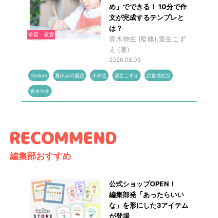
め」でできる！ 10分で作
文が完成するテンプレと
は？
学習・教育
青木伸生 (監修),粟生こず
え (著)
2026.08.06
Gakken
夏休みの宿題
小学生
粟生こずえ
読書感想文
青木伸生
編集部おすすめ
公式ショップOPEN！
編集部発「あったらいい
な」を形にした3アイテム
が登場