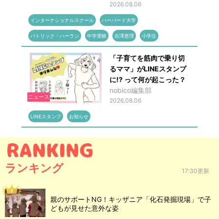
2026.08.06
インターナショナルスクール
ハーバード大学
パトリック・ハーラン
中学受験
吉澤恵理
小学生
「子育てを筋肉で乗り切
るママ」がLINEスタンプ
に!? って何が起こった？
nobico編集部
ニュース
2026.08.06
LINEスタンプ
お知らせ
ランキング
17:30更新
親のサポートNG！キッザニア「化石発掘現場」で子
どもが見せた意外な姿