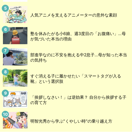
人気アニメを支えるアニメーターの意外な素顔
塾を休みたがる小6娘、週3度目の「お腹痛い」…母
が気づいた本当の理由
部進学なのに不安を抱える中2息子…母が知った本当
の気持ち
すぐ消える子に履かせたい「スマートタグが入る
靴」という選択肢
「挨拶しなさい！」は逆効果？ 自分から挨拶する子
の育て方
明智光秀から学ぶ"くやしい時"の乗り越え方