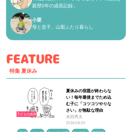
親歴0年の成長記録」
小栗
母と息子、山梨ふたり暮らし
特集
夏休み
夏休みの宿題が終わらな
い！毎年最後までため込
む子に「コツコツやりな
さい」が無駄な理由
子どもの成長
本田秀夫
2026.08.05