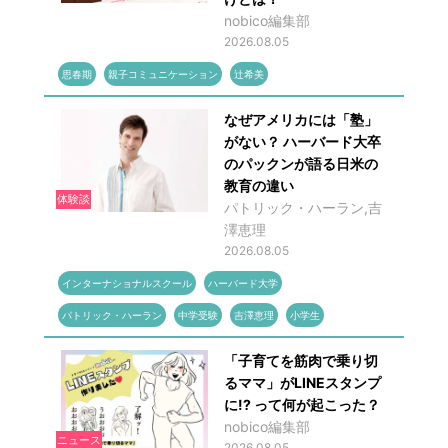
nobico編集部
2026.08.05
思春期
親子コミュニケーション
辻希美
なぜアメリカには「塾」
がない？ ハーバード大卒
のパックンが語る日米の
教育の違い
体験談
パトリック・ハーラン,吉
澤恵理
2026.08.05
インターナショナルスクール
ハーバード大学
パトリック・ハーラン
中学受験
吉澤恵理
小学生
「子育てを筋肉で乗り切
るママ」がLINEスタンプ
に!? って何が起こった？
nobico編集部
ニュース
2026.08.05