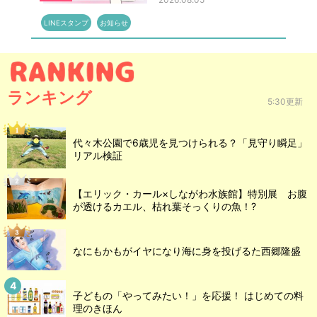
LINEスタンプ
お知らせ
ランキング
5:30更新
代々木公園で6歳児を見つけられる？「見守り瞬足」
リアル検証
【エリック・カール×しながわ水族館】特別展 お腹
が透けるカエル、枯れ葉そっくりの魚！?
なにもかもがイヤになり海に身を投げるた西郷隆盛
子どもの「やってみたい！」を応援！ はじめての料
理のきほん