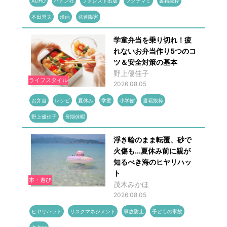
ADHD
バトン社
フォレスト出版
フクチマミ
書籍抜粋
本田秀夫
漫画
発達障害
学童弁当を乗り切れ！疲
れないお弁当作り5つのコ
ツ＆安全対策の基本
野上優佳子
ライフスタイル
2026.08.05
お弁当
レシピ
夏休み
学童
小学館
書籍抜粋
野上優佳子
長期休暇
浮き輪のまま転覆、砂で
火傷も...夏休み前に親が
知るべき海のヒヤリハッ
ト
本・遊び
茂木みかほ
2026.08.05
ヒヤリハット
リスクマネジメント
事故防止
子どもの事故