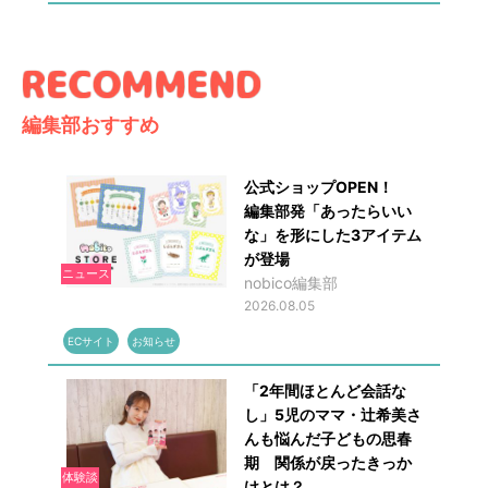
編集部おすすめ
公式ショップOPEN！
編集部発「あったらいい
な」を形にした3アイテム
が登場
ニュース
nobico編集部
2026.08.05
ECサイト
お知らせ
「2年間ほとんど会話な
し」5児のママ・辻希美さ
んも悩んだ子どもの思春
期 関係が戻ったきっか
体験談
けとは？