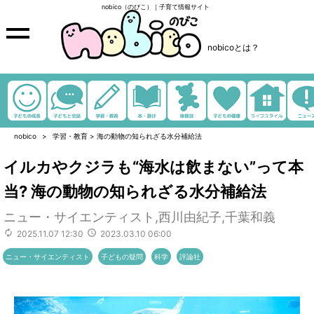
nobico（のびこ）｜子育て情報サイト
nobicoとは？
nobico
学習・教育
>
海の動物の知られざる水分補給法
イルカやクジラも“海水は飲まない”って本
当? 海の動物の知られざる水分補給法
ニュー・サイエンティスト,西川由紀子,千葉和義
2025.11.07 12:30
2023.03.10 06:00
ニュー・サイエンティスト
子どもの疑問
科学
評論社