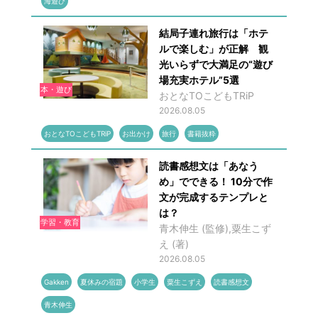
海遊び
結局子連れ旅行は「ホテ
ルで楽しむ」が正解 観
光いらずで大満足の“遊び
場充実ホテル”5選
本・遊び
おとなTOこどもTRiP
2026.08.05
おとなTOこどもTRiP
お出かけ
旅行
書籍抜粋
読書感想文は「あなう
め」でできる！ 10分で作
文が完成するテンプレと
は？
学習・教育
青木伸生 (監修),粟生こず
え (著)
2026.08.05
Gakken
夏休みの宿題
小学生
粟生こずえ
読書感想文
青木伸生