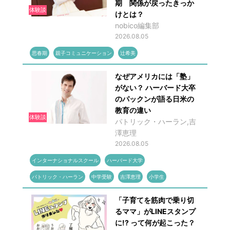
期 関係が戻ったきっか
体験談
けとは？
nobico編集部
2026.08.05
思春期
親子コミュニケーション
辻希美
なぜアメリカには「塾」
がない？ ハーバード大卒
のパックンが語る日米の
教育の違い
体験談
パトリック・ハーラン,吉
澤恵理
2026.08.05
インターナショナルスクール
ハーバード大学
パトリック・ハーラン
中学受験
吉澤恵理
小学生
「子育てを筋肉で乗り切
るママ」がLINEスタンプ
に!? って何が起こった？