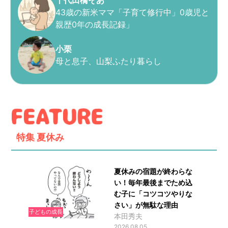
千代田橋そあ
43歳の新米ママ「子育て修行中」0歳児と
親歴0年の成長記録」
小栗
母と息子、山梨ふたり暮らし
特集
夏休み
夏休みの宿題が終わらな
い！毎年最後までため込
む子に「コツコツやりな
さい」が無駄な理由
子どもの成長
本田秀夫
2026.08.05