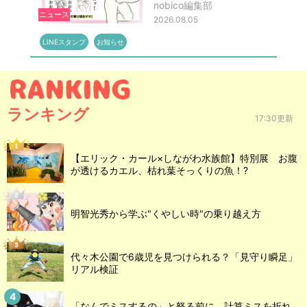
nobico編集部
ニュース
2026.08.05
LINEスタンプ
お知らせ
ランキング
17:30更新
【エリック・カール×しながわ水族館】特別展 お腹
が透けるカエル、枯れ葉そっくりの魚！?
明智光秀から学ぶ"くやしい時"の乗り越え方
代々木公園で6歳児を見つけられる？「見守り瞬足」
リアル検証
「なんでミスするの」と怒る前に。計算ミスを折れ