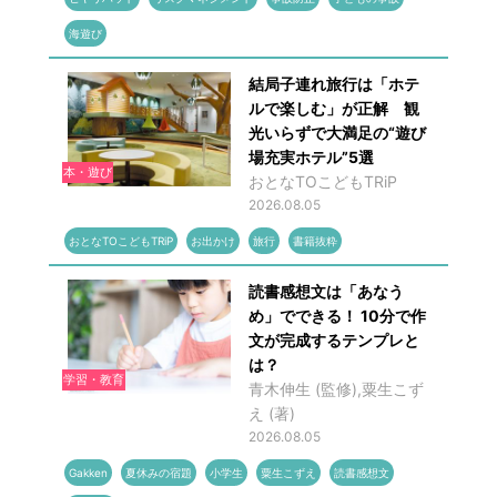
海遊び
結局子連れ旅行は「ホテ
ルで楽しむ」が正解 観
光いらずで大満足の“遊び
場充実ホテル”5選
本・遊び
おとなTOこどもTRiP
2026.08.05
おとなTOこどもTRiP
お出かけ
旅行
書籍抜粋
読書感想文は「あなう
め」でできる！ 10分で作
文が完成するテンプレと
は？
学習・教育
青木伸生 (監修),粟生こず
え (著)
2026.08.05
Gakken
夏休みの宿題
小学生
粟生こずえ
読書感想文