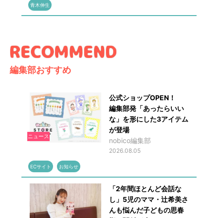
青木伸生
編集部おすすめ
公式ショップOPEN！
編集部発「あったらいい
な」を形にした3アイテム
が登場
ニュース
nobico編集部
2026.08.05
ECサイト
お知らせ
「2年間ほとんど会話な
し」5児のママ・辻希美さ
んも悩んだ子どもの思春