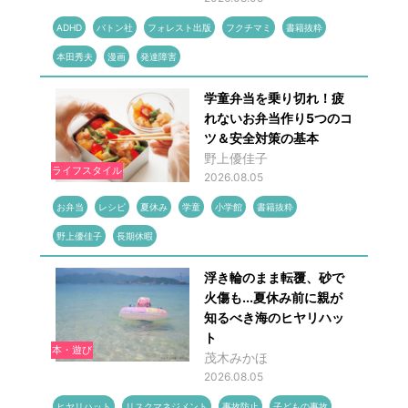
ADHD
バトン社
フォレスト出版
フクチマミ
書籍抜粋
本田秀夫
漫画
発達障害
学童弁当を乗り切れ！疲
れないお弁当作り5つのコ
ツ＆安全対策の基本
野上優佳子
ライフスタイル
2026.08.05
お弁当
レシピ
夏休み
学童
小学館
書籍抜粋
野上優佳子
長期休暇
浮き輪のまま転覆、砂で
火傷も...夏休み前に親が
知るべき海のヒヤリハッ
ト
本・遊び
茂木みかほ
2026.08.05
ヒヤリハット
リスクマネジメント
事故防止
子どもの事故