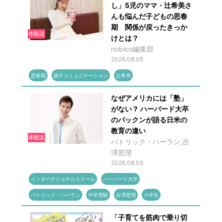
し」5児のママ・辻希美さ
んも悩んだ子どもの思春
期 関係が戻ったきっか
体験談
けとは？
nobico編集部
2026.08.05
思春期
親子コミュニケーション
辻希美
なぜアメリカには「塾」
がない？ ハーバード大卒
のパックンが語る日米の
教育の違い
体験談
パトリック・ハーラン,吉
澤恵理
2026.08.05
インターナショナルスクール
ハーバード大学
パトリック・ハーラン
中学受験
吉澤恵理
小学生
「子育てを筋肉で乗り切