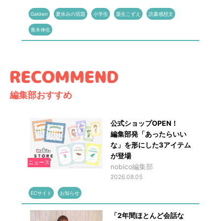
Gakken
夏休みの宿題
小学生
粟生こずえ
読書感想文
青木伸生
編集部おすすめ
公式ショップOPEN！
編集部発「あったらいい
な」を形にした3アイテム
が登場
ニュース
nobico編集部
2026.08.05
ECサイト
お知らせ
「2年間ほとんど会話な