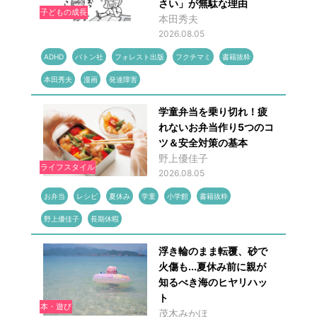
さい」が無駄な理由
子どもの成長
本田秀夫
2026.08.05
ADHD
バトン社
フォレスト出版
フクチマミ
書籍抜粋
本田秀夫
漫画
発達障害
学童弁当を乗り切れ！疲
れないお弁当作り5つのコ
ツ＆安全対策の基本
野上優佳子
ライフスタイル
2026.08.05
お弁当
レシピ
夏休み
学童
小学館
書籍抜粋
野上優佳子
長期休暇
浮き輪のまま転覆、砂で
火傷も...夏休み前に親が
知るべき海のヒヤリハッ
ト
本・遊び
茂木みかほ