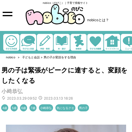
nobico（のびこ）｜子育て情報サイト
nobicoとは？
nobico
子どもと会話
>
男の子が変顔をする理由
男の子は緊張がピークに達すると、変顔を
したくなる
小﨑恭弘
2023.03.29 09:52
2023.03.13 16:26
4歳
5歳
6歳
7歳
小崎恭弘
気になるクセ
男の子