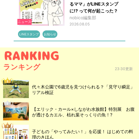
るママ」がLINEスタンプ
に!? って何が起こった？
nobico編集部
ニュース
2026.08.05
LINEスタンプ
お知らせ
ランキング
23:30更新
代々木公園で6歳児を見つけられる？「見守り瞬足」
リアル検証
【エリック・カール×しながわ水族館】特別展 お腹
が透けるカエル、枯れ葉そっくりの魚！?
子どもの「やってみたい！」を応援！ はじめての料
理のきほん