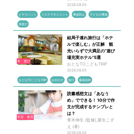
2026.08.05
ヒヤリハット
リスクマネジメント
事故防止
子どもの事故
海遊び
結局子連れ旅行は「ホテ
ルで楽しむ」が正解 観
光いらずで大満足の“遊び
場充実ホテル”5選
本・遊び
おとなTOこどもTRiP
2026.08.05
おとなTOこどもTRiP
お出かけ
旅行
書籍抜粋
読書感想文は「あなう
め」でできる！ 10分で作
文が完成するテンプレと
は？
学習・教育
青木伸生 (監修),粟生こず
え (著)
2026.08.05