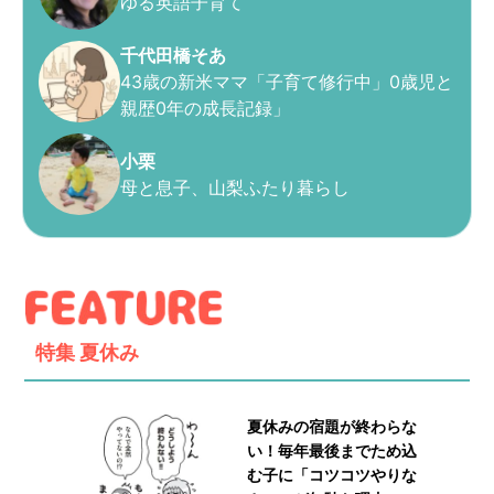
ゆる英語子育て
千代田橋そあ
43歳の新米ママ「子育て修行中」0歳児と
親歴0年の成長記録」
小栗
母と息子、山梨ふたり暮らし
特集
夏休み
夏休みの宿題が終わらな
い！毎年最後までため込
む子に「コツコツやりな