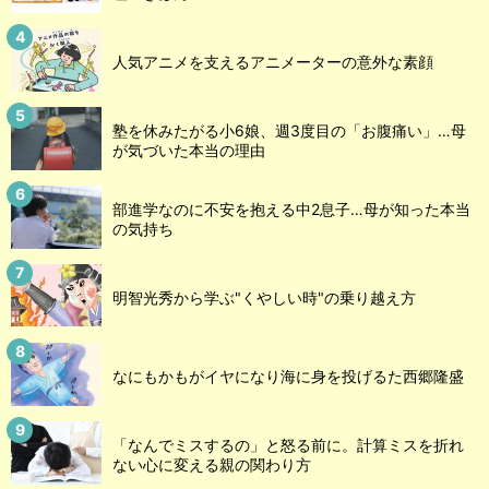
人気アニメを支えるアニメーターの意外な素顔
塾を休みたがる小6娘、週3度目の「お腹痛い」…母
が気づいた本当の理由
部進学なのに不安を抱える中2息子…母が知った本当
の気持ち
明智光秀から学ぶ"くやしい時"の乗り越え方
なにもかもがイヤになり海に身を投げるた西郷隆盛
「なんでミスするの」と怒る前に。計算ミスを折れ
ない心に変える親の関わり方