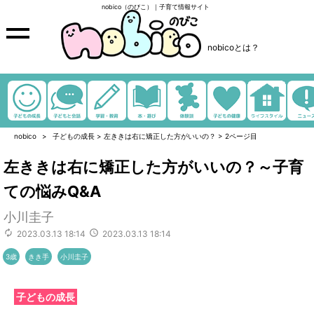
nobico（のびこ）｜子育て情報サイト
nobicoとは？
nobico
子どもの成長
>
左ききは右に矯正した方がいいの？
>
2ページ目
左ききは右に矯正した方がいいの？～子育
ての悩みQ&A
小川圭子
2023.03.13 18:14
2023.03.13 18:14
3歳
きき手
小川圭子
子どもの成長