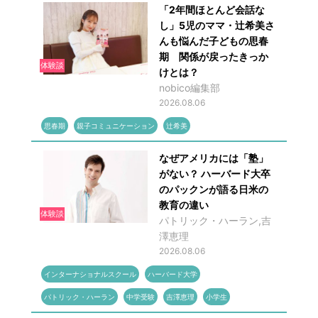
「2年間ほとんど会話な
し」5児のママ・辻希美さ
んも悩んだ子どもの思春
期 関係が戻ったきっか
体験談
けとは？
nobico編集部
2026.08.06
思春期
親子コミュニケーション
辻希美
なぜアメリカには「塾」
がない？ ハーバード大卒
のパックンが語る日米の
教育の違い
体験談
パトリック・ハーラン,吉
澤恵理
2026.08.06
インターナショナルスクール
ハーバード大学
パトリック・ハーラン
中学受験
吉澤恵理
小学生