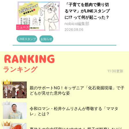
「子育てを筋肉で乗り切
るママ」がLINEスタンプ
に!? って何が起こった？
nobico編集部
ニュース
2026.08.06
LINEスタンプ
お知らせ
ランキング
11:30更新
親のサポートNG！キッザニア「化石発掘現場」で子
どもが見せた意外な姿
令和ロマン・松井ケムリさんが尊敬する「ママタ
レ」とは？