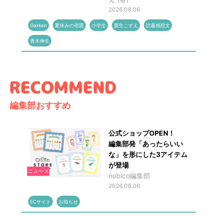
2026.08.06
Gakken
夏休みの宿題
小学生
粟生こずえ
読書感想文
青木伸生
編集部おすすめ
公式ショップOPEN！
編集部発「あったらいい
な」を形にした3アイテム
が登場
ニュース
nobico編集部
2026.08.06
ECサイト
お知らせ