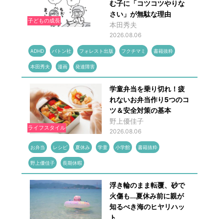
む子に「コツコツやりな
さい」が無駄な理由
子どもの成長
本田秀夫
2026.08.06
ADHD
バトン社
フォレスト出版
フクチマミ
書籍抜粋
本田秀夫
漫画
発達障害
学童弁当を乗り切れ！疲
れないお弁当作り5つのコ
ツ＆安全対策の基本
野上優佳子
ライフスタイル
2026.08.06
お弁当
レシピ
夏休み
学童
小学館
書籍抜粋
野上優佳子
長期休暇
浮き輪のまま転覆、砂で
火傷も...夏休み前に親が
知るべき海のヒヤリハッ
ト