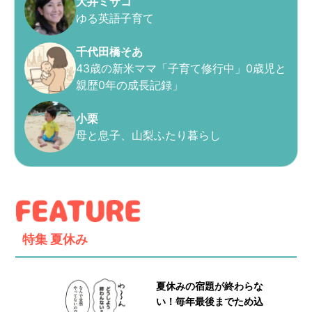
大井ミサコ
ゆる英語子育て
千代田橋そあ
43歳の新米ママ「子育て修行中」0歳児と
親歴0年の成長記録」
小栗
母と息子、山梨ふたり暮らし
特集
夏休み
夏休みの宿題が終わらな
い！毎年最後までため込