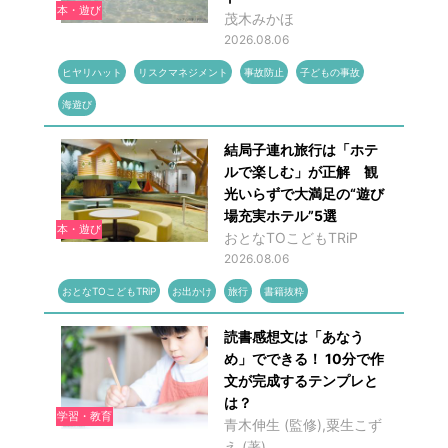
本・遊び
茂木みかほ
2026.08.06
ヒヤリハット
リスクマネジメント
事故防止
子どもの事故
海遊び
結局子連れ旅行は「ホテ
ルで楽しむ」が正解 観
光いらずで大満足の“遊び
場充実ホテル”5選
本・遊び
おとなTOこどもTRiP
2026.08.06
おとなTOこどもTRiP
お出かけ
旅行
書籍抜粋
読書感想文は「あなう
め」でできる！ 10分で作
文が完成するテンプレと
は？
学習・教育
青木伸生 (監修),粟生こず
え (著)