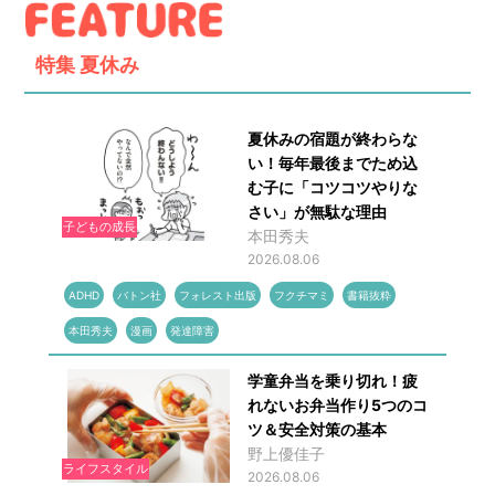
特集
夏休み
夏休みの宿題が終わらな
い！毎年最後までため込
む子に「コツコツやりな
さい」が無駄な理由
子どもの成長
本田秀夫
2026.08.06
ADHD
バトン社
フォレスト出版
フクチマミ
書籍抜粋
本田秀夫
漫画
発達障害
学童弁当を乗り切れ！疲
れないお弁当作り5つのコ
ツ＆安全対策の基本
野上優佳子
ライフスタイル
2026.08.06