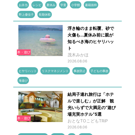
お弁当
レシピ
夏休み
学童
小学館
書籍抜粋
野上優佳子
長期休暇
浮き輪のまま転覆、砂で
火傷も...夏休み前に親が
知るべき海のヒヤリハッ
ト
本・遊び
茂木みかほ
2026.08.06
ヒヤリハット
リスクマネジメント
事故防止
子どもの事故
海遊び
結局子連れ旅行は「ホテ
ルで楽しむ」が正解 観
光いらずで大満足の“遊び
場充実ホテル”5選
本・遊び
おとなTOこどもTRiP
2026.08.06