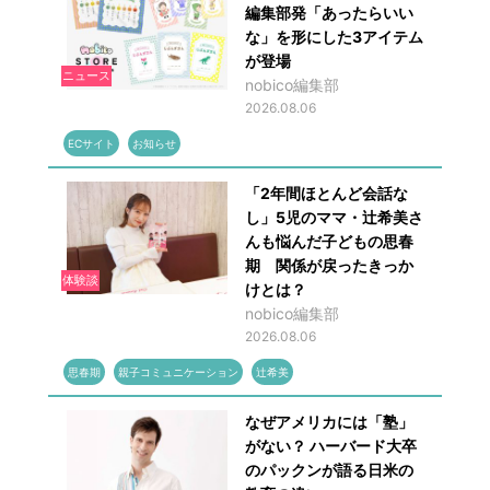
編集部発「あったらいい
な」を形にした3アイテム
が登場
ニュース
nobico編集部
2026.08.06
ECサイト
お知らせ
「2年間ほとんど会話な
し」5児のママ・辻希美さ
んも悩んだ子どもの思春
期 関係が戻ったきっか
体験談
けとは？
nobico編集部
2026.08.06
思春期
親子コミュニケーション
辻希美
なぜアメリカには「塾」
がない？ ハーバード大卒
のパックンが語る日米の