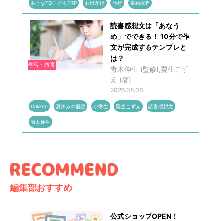
おとなTOこどもTRiP
お出かけ
旅行
書籍抜粋
読書感想文は「あなう
め」でできる！ 10分で作
文が完成するテンプレと
は？
学習・教育
青木伸生 (監修),粟生こず
え (著)
2026.08.06
Gakken
夏休みの宿題
小学生
粟生こずえ
読書感想文
青木伸生
編集部おすすめ
公式ショップOPEN！