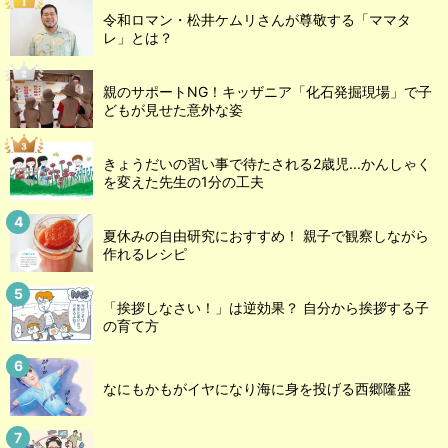
令和ロマン・松井ケムリさんが尊敬する「ママタ
レ」とは？
親のサポートNG！キッザニア「化石発掘現場」で子
どもが見せた意外な姿
きょうだいの習い事で待たされる2歳児...かんしゃく
を変えた先生の1分の工夫
夏休みの自由研究におすすめ！ 親子で観察しながら
作れるレシピ
「挨拶しなさい！」は逆効果？ 自分から挨拶する子
の育て方
なにもかもがイヤになり海に身を投げる西郷隆盛