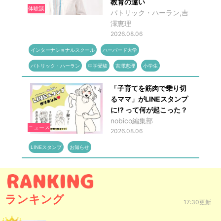
教育の違い
体験談
パトリック・ハーラン,吉
澤恵理
2026.08.06
インターナショナルスクール
ハーバード大学
パトリック・ハーラン
中学受験
吉澤恵理
小学生
「子育てを筋肉で乗り切
るママ」がLINEスタンプ
に!? って何が起こった？
nobico編集部
ニュース
2026.08.06
LINEスタンプ
お知らせ
ランキング
17:30更新