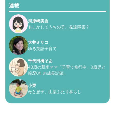
連載
河原崎美香
もしかしてうちの子、発達障害!?
大井ミサコ
ゆる英語子育て
千代田橋そあ
43歳の新米ママ「子育て修行中」0歳児と
親歴0年の成長記録」
小栗
母と息子、山梨ふたり暮らし