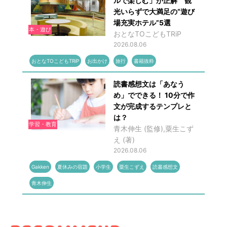
ルで楽しむ」が正解 観
光いらずで大満足の“遊び
場充実ホテル”5選
本・遊び
おとなTOこどもTRiP
2026.08.06
おとなTOこどもTRiP
お出かけ
旅行
書籍抜粋
読書感想文は「あなう
め」でできる！ 10分で作
文が完成するテンプレと
は？
学習・教育
青木伸生 (監修),粟生こず
え (著)
2026.08.06
Gakken
夏休みの宿題
小学生
粟生こずえ
読書感想文
青木伸生