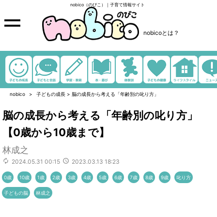
nobico（のびこ）｜子育て情報サイト
nobicoとは？
nobico
子どもの成長
>
脳の成長から考える「年齢別の叱り方」
脳の成長から考える「年齢別の叱り方」
【0歳から10歳まで】
林成之
2024.05.31 00:15
2023.03.13 18:23
0歳
10歳
1歳
2歳
3歳
4歳
5歳
6歳
7歳
8歳
9歳
叱り方
子どもの脳
林成之