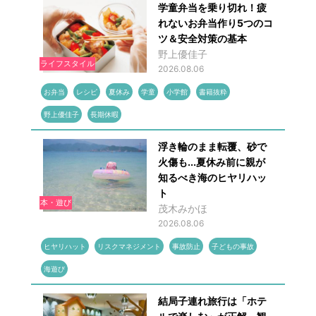
学童弁当を乗り切れ！疲
れないお弁当作り5つのコ
ツ＆安全対策の基本
野上優佳子
ライフスタイル
2026.08.06
お弁当
レシピ
夏休み
学童
小学館
書籍抜粋
野上優佳子
長期休暇
浮き輪のまま転覆、砂で
火傷も...夏休み前に親が
知るべき海のヒヤリハッ
ト
本・遊び
茂木みかほ
2026.08.06
ヒヤリハット
リスクマネジメント
事故防止
子どもの事故
海遊び
結局子連れ旅行は「ホテ