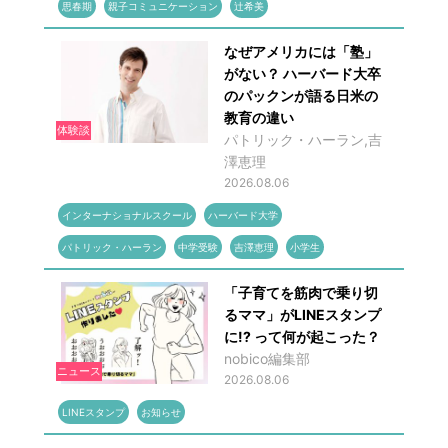
思春期
親子コミュニケーション
辻希美
なぜアメリカには「塾」
がない？ ハーバード大卒
のパックンが語る日米の
教育の違い
体験談
パトリック・ハーラン,吉
澤恵理
2026.08.06
インターナショナルスクール
ハーバード大学
パトリック・ハーラン
中学受験
吉澤恵理
小学生
「子育てを筋肉で乗り切
るママ」がLINEスタンプ
に!? って何が起こった？
nobico編集部
ニュース
2026.08.06
LINEスタンプ
お知らせ