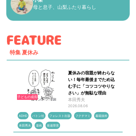
母と息子、山梨ふたり暮らし
特集
夏休み
夏休みの宿題が終わらな
い！毎年最後までため込
む子に「コツコツやりな
さい」が無駄な理由
子どもの成長
本田秀夫
2026.08.06
ADHD
バトン社
フォレスト出版
フクチマミ
書籍抜粋
本田秀夫
漫画
発達障害