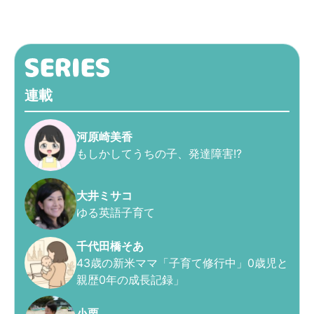
連載
河原崎美香
もしかしてうちの子、発達障害!?
大井ミサコ
ゆる英語子育て
千代田橋そあ
43歳の新米ママ「子育て修行中」0歳児と
親歴0年の成長記録」
小栗