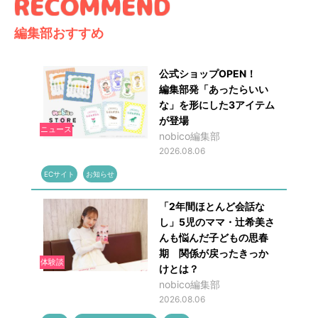
編集部おすすめ
公式ショップOPEN！
編集部発「あったらいい
な」を形にした3アイテム
が登場
ニュース
nobico編集部
2026.08.06
ECサイト
お知らせ
「2年間ほとんど会話な
し」5児のママ・辻希美さ
んも悩んだ子どもの思春
期 関係が戻ったきっか
体験談
けとは？
nobico編集部
2026.08.06