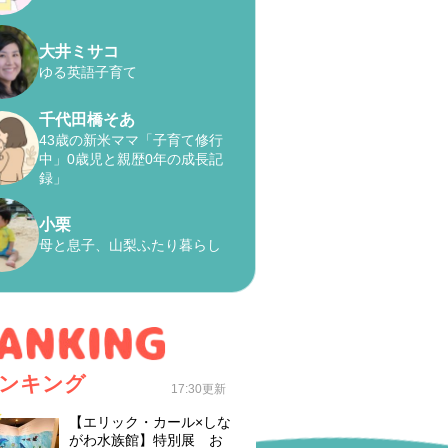
大井ミサコ
ゆる英語子育て
千代田橋そあ
43歳の新米ママ「子育て修行
中」0歳児と親歴0年の成長記
録」
小栗
母と息子、山梨ふたり暮らし
ンキング
17:30更新
【エリック・カール×しな
がわ水族館】特別展 お