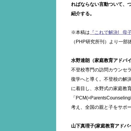
ればならない言動ついて、
紹介する。
※本稿は
『これで解決! 母
（PHP研究所刊）より一部
水野達朗（家庭教育アドバ
不登校専門の訪問カウンセ
復学へと導く。不登校の解
に着目し、水野式の家庭教
「PCM(=ParentsCoun
考え、全国の親と子をサポ
山下真理子(家庭教育アドバ