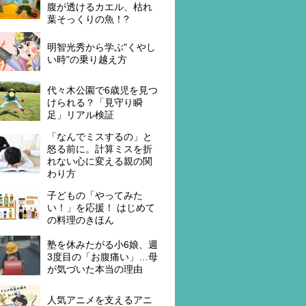
腹が透けるカエル、枯れ
葉そっくりの魚！?
明智光秀から学ぶ"くやし
い時"の乗り越え方
代々木公園で6歳児を見つ
けられる？「見守り瞬
足」リアル検証
「なんでミスするの」と
怒る前に。計算ミスを折
れない心に変える親の関
わり方
子どもの「やってみた
い！」を応援！ はじめて
の料理のきほん
塾を休みたがる小6娘、週
3度目の「お腹痛い」…母
が気づいた本当の理由
人気アニメを支えるアニ