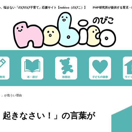
い、悩まない「のびのび子育て」応援サイト【nobico（のびこ）】 PHP研究所が提供する育児・
！」が危うい理由
く起きなさい！」の言葉が