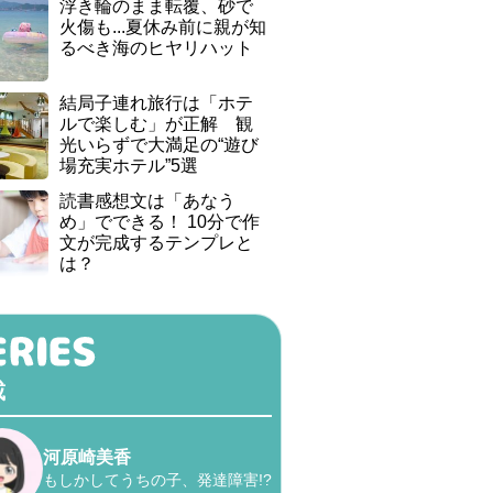
浮き輪のまま転覆、砂で
火傷も...夏休み前に親が知
るべき海のヒヤリハット
結局子連れ旅行は「ホテ
ルで楽しむ」が正解 観
光いらずで大満足の“遊び
場充実ホテル”5選
読書感想文は「あなう
め」でできる！ 10分で作
文が完成するテンプレと
は？
載
河原崎美香
もしかしてうちの子、発達障害!?