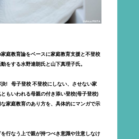
の家庭教育論をベースに家庭教育支援と不登校
活動をする水野達朗氏と山下真理子氏。
決! 母子登校 不登校にしない、させない家
ともいわれる母親の付き添い登校(母子登校)
切な家庭教育のあり方を、具体的にマンガで示
育を行なう上で親が持つべき意識や注意しなけ