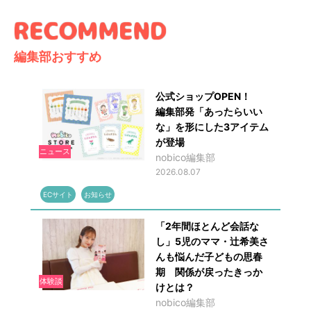
編集部おすすめ
公式ショップOPEN！
編集部発「あったらいい
な」を形にした3アイテム
が登場
ニュース
nobico編集部
2026.08.07
ECサイト
お知らせ
「2年間ほとんど会話な
し」5児のママ・辻希美さ
んも悩んだ子どもの思春
期 関係が戻ったきっか
体験談
けとは？
nobico編集部