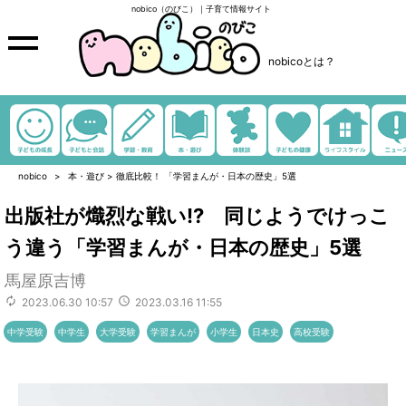
nobico（のびこ）｜子育て情報サイト
nobicoとは？
nobico
本・遊び
>
徹底比較！ 「学習まんが・日本の歴史」5選
出版社が熾烈な戦い!? 同じようでけっこ
う違う「学習まんが・日本の歴史」5選
馬屋原吉博
2023.06.30 10:57
2023.03.16 11:55
中学受験
中学生
大学受験
学習まんが
小学生
日本史
高校受験