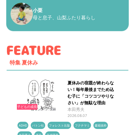
小栗
母と息子、山梨ふたり暮らし
特集
夏休み
夏休みの宿題が終わらな
い！毎年最後までため込
む子に「コツコツやりな
さい」が無駄な理由
子どもの成長
本田秀夫
2026.08.07
ADHD
バトン社
フォレスト出版
フクチマミ
書籍抜粋