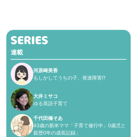
連載
河原崎美香
もしかしてうちの子、発達障害!?
大井ミサコ
ゆる英語子育て
千代田橋そあ
43歳の新米ママ「子育て修行中」0歳児と
親歴0年の成長記録」