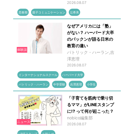
2026.08.07
思春期
親子コミュニケーション
辻希美
なぜアメリカには「塾」
がない？ ハーバード大卒
のパックンが語る日米の
教育の違い
体験談
パトリック・ハーラン,吉
澤恵理
2026.08.07
インターナショナルスクール
ハーバード大学
パトリック・ハーラン
中学受験
吉澤恵理
小学生
「子育てを筋肉で乗り切
るママ」がLINEスタンプ
に!? って何が起こった？
nobico編集部
ニュース
2026.08.07
LINEスタンプ
お知らせ