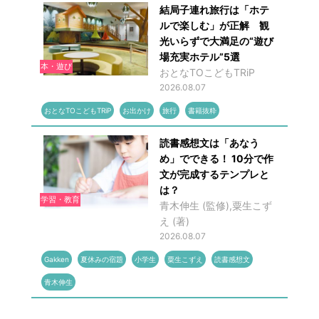
結局子連れ旅行は「ホテ
ルで楽しむ」が正解 観
光いらずで大満足の“遊び
場充実ホテル”5選
本・遊び
おとなTOこどもTRiP
2026.08.07
おとなTOこどもTRiP
お出かけ
旅行
書籍抜粋
読書感想文は「あなう
め」でできる！ 10分で作
文が完成するテンプレと
は？
学習・教育
青木伸生 (監修),粟生こず
え (著)
2026.08.07
Gakken
夏休みの宿題
小学生
粟生こずえ
読書感想文
青木伸生