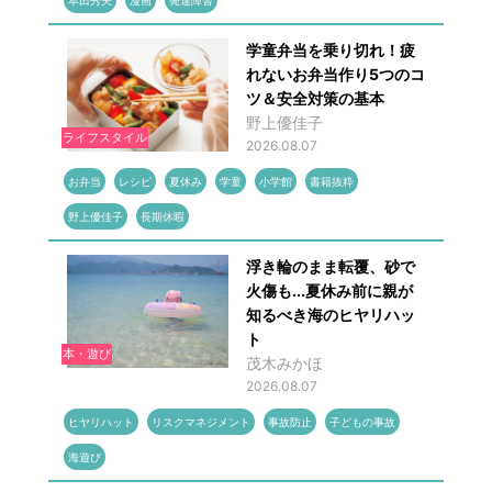
本田秀夫
漫画
発達障害
学童弁当を乗り切れ！疲
れないお弁当作り5つのコ
ツ＆安全対策の基本
野上優佳子
ライフスタイル
2026.08.07
お弁当
レシピ
夏休み
学童
小学館
書籍抜粋
野上優佳子
長期休暇
浮き輪のまま転覆、砂で
火傷も...夏休み前に親が
知るべき海のヒヤリハッ
ト
本・遊び
茂木みかほ
2026.08.07
ヒヤリハット
リスクマネジメント
事故防止
子どもの事故
海遊び