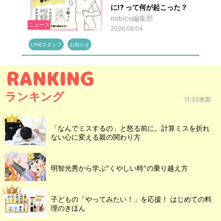
に!? って何が起こった？
nobico編集部
ニュース
2026.08.04
LINEスタンプ
お知らせ
ランキング
11:30更新
「なんでミスするの」と怒る前に。計算ミスを折れ
ない心に変える親の関わり方
明智光秀から学ぶ"くやしい時"の乗り越え方
子どもの「やってみたい！」を応援！ はじめての料
理のきほん