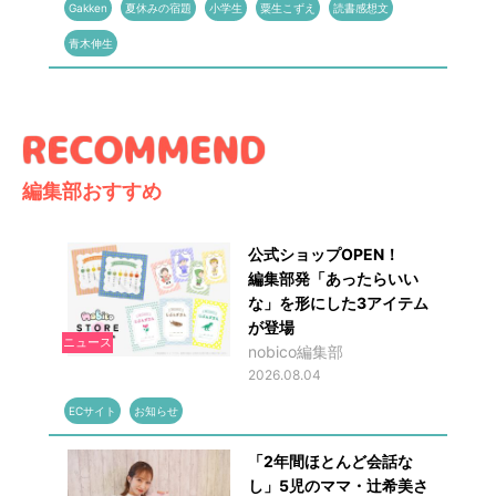
Gakken
夏休みの宿題
小学生
粟生こずえ
読書感想文
青木伸生
編集部おすすめ
公式ショップOPEN！
編集部発「あったらいい
な」を形にした3アイテム
が登場
ニュース
nobico編集部
2026.08.04
ECサイト
お知らせ
「2年間ほとんど会話な
し」5児のママ・辻希美さ