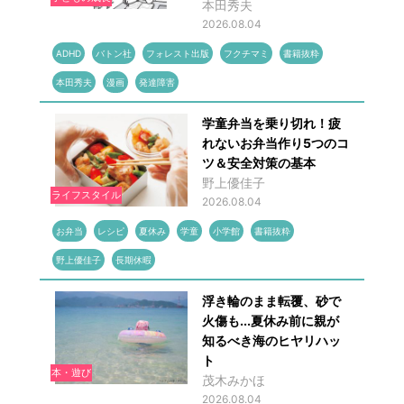
本田秀夫
2026.08.04
ADHD
バトン社
フォレスト出版
フクチマミ
書籍抜粋
本田秀夫
漫画
発達障害
学童弁当を乗り切れ！疲
れないお弁当作り5つのコ
ツ＆安全対策の基本
野上優佳子
ライフスタイル
2026.08.04
お弁当
レシピ
夏休み
学童
小学館
書籍抜粋
野上優佳子
長期休暇
浮き輪のまま転覆、砂で
火傷も...夏休み前に親が
知るべき海のヒヤリハッ
ト
本・遊び
茂木みかほ
2026.08.04