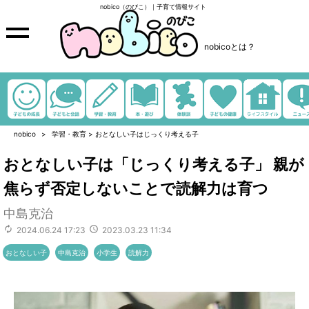
nobico（のびこ）｜子育て情報サイト
nobicoとは？
nobico
学習・教育
>
おとなしい子はじっくり考える子
おとなしい子は「じっくり考える子」 親が
焦らず否定しないことで読解力は育つ
中島克治
2024.06.24 17:23
2023.03.23 11:34
おとなしい子
中島克治
小学生
読解力