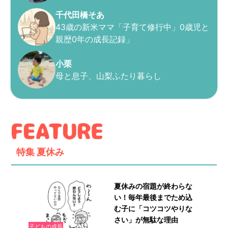
千代田橋そあ
43歳の新米ママ「子育て修行中」0歳児と
親歴0年の成長記録」
小栗
母と息子、山梨ふたり暮らし
特集
夏休み
夏休みの宿題が終わらな
い！毎年最後までため込
む子に「コツコツやりな
さい」が無駄な理由
子どもの成長