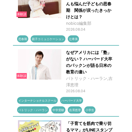
んも悩んだ子どもの思春
期 関係が戻ったきっか
体験談
けとは？
nobico編集部
2026.08.04
思春期
親子コミュニケーション
辻希美
なぜアメリカには「塾」
がない？ ハーバード大卒
のパックンが語る日米の
教育の違い
体験談
パトリック・ハーラン,吉
澤恵理
2026.08.04
インターナショナルスクール
ハーバード大学
パトリック・ハーラン
中学受験
吉澤恵理
小学生
「子育てを筋肉で乗り切
るママ」がLINEスタンプ