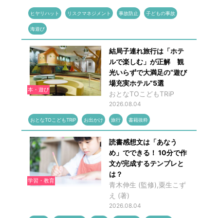
ヒヤリハット
リスクマネジメント
事故防止
子どもの事故
海遊び
結局子連れ旅行は「ホテ
ルで楽しむ」が正解 観
光いらずで大満足の“遊び
場充実ホテル”5選
本・遊び
おとなTOこどもTRiP
2026.08.04
おとなTOこどもTRiP
お出かけ
旅行
書籍抜粋
読書感想文は「あなう
め」でできる！ 10分で作
文が完成するテンプレと
は？
学習・教育
青木伸生 (監修),粟生こず
え (著)
2026.08.04