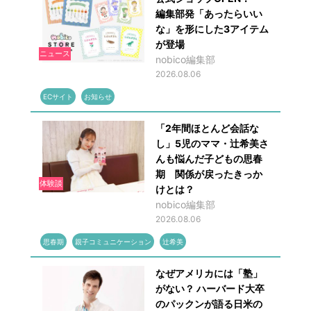
編集部発「あったらいい
な」を形にした3アイテム
が登場
ニュース
nobico編集部
2026.08.06
ECサイト
お知らせ
「2年間ほとんど会話な
し」5児のママ・辻希美さ
んも悩んだ子どもの思春
期 関係が戻ったきっか
体験談
けとは？
nobico編集部
2026.08.06
思春期
親子コミュニケーション
辻希美
なぜアメリカには「塾」
がない？ ハーバード大卒
のパックンが語る日米の