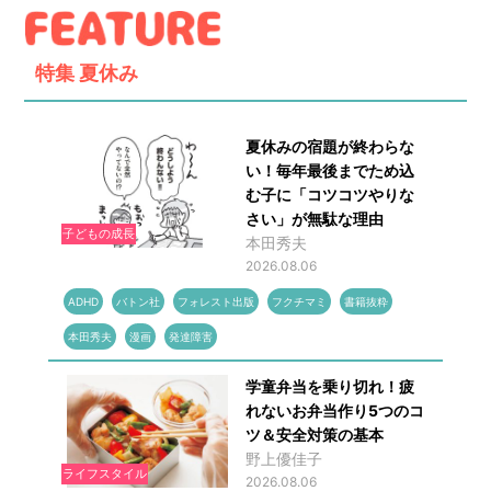
特集
夏休み
夏休みの宿題が終わらな
い！毎年最後までため込
む子に「コツコツやりな
さい」が無駄な理由
子どもの成長
本田秀夫
2026.08.06
ADHD
バトン社
フォレスト出版
フクチマミ
書籍抜粋
本田秀夫
漫画
発達障害
学童弁当を乗り切れ！疲
れないお弁当作り5つのコ
ツ＆安全対策の基本
野上優佳子
ライフスタイル
2026.08.06