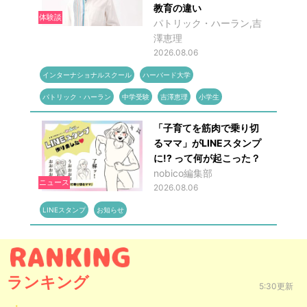
教育の違い
体験談
パトリック・ハーラン,吉
澤恵理
2026.08.06
インターナショナルスクール
ハーバード大学
パトリック・ハーラン
中学受験
吉澤恵理
小学生
「子育てを筋肉で乗り切
るママ」がLINEスタンプ
に!? って何が起こった？
nobico編集部
ニュース
2026.08.06
LINEスタンプ
お知らせ
ランキング
5:30更新