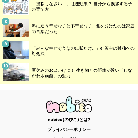
「挨拶しなさい！」は逆効果？ 自分から挨拶する子
の育て方
塾に通う幸せな子と不幸せな子…差を分けたのは家庭
の言葉だった
「みんな幸せそうなのに私だけ…」妊娠中の孤独への
対処法
夏休みのお出かけに！ 生き物との距離が近い「しな
がわ水族館」の魅力
nobico(のびこ)とは?
プライバシーポリシー