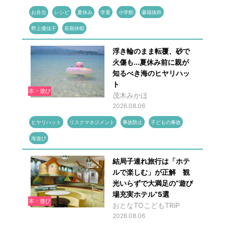
お弁当
レシピ
夏休み
学童
小学館
書籍抜粋
野上優佳子
長期休暇
浮き輪のまま転覆、砂で
火傷も...夏休み前に親が
知るべき海のヒヤリハッ
ト
本・遊び
茂木みかほ
2026.08.06
ヒヤリハット
リスクマネジメント
事故防止
子どもの事故
海遊び
結局子連れ旅行は「ホテ
ルで楽しむ」が正解 観
光いらずで大満足の“遊び
場充実ホテル”5選
本・遊び
おとなTOこどもTRiP
2026.08.06