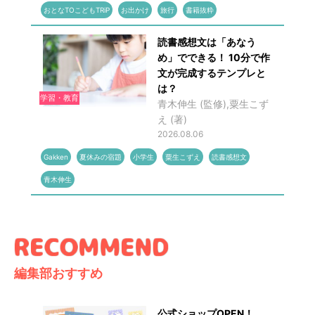
おとなTOこどもTRiP
お出かけ
旅行
書籍抜粋
読書感想文は「あなう
め」でできる！ 10分で作
文が完成するテンプレと
は？
学習・教育
青木伸生 (監修),粟生こず
え (著)
2026.08.06
Gakken
夏休みの宿題
小学生
粟生こずえ
読書感想文
青木伸生
編集部おすすめ
公式ショップOPEN！