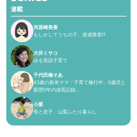
連載
河原崎美香
もしかしてうちの子、発達障害!?
大井ミサコ
ゆる英語子育て
千代田橋そあ
43歳の新米ママ「子育て修行中」0歳児と
親歴0年の成長記録」
小栗
母と息子、山梨ふたり暮らし