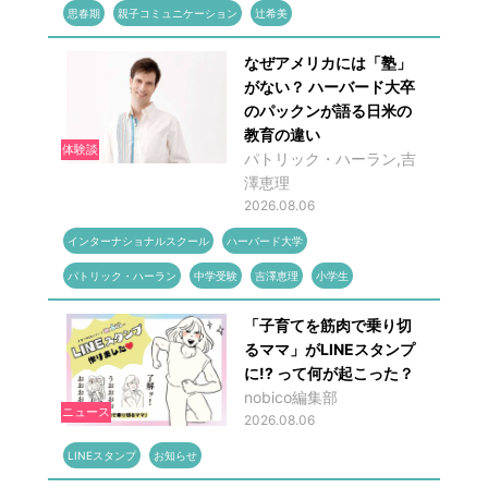
思春期
親子コミュニケーション
辻希美
なぜアメリカには「塾」
がない？ ハーバード大卒
のパックンが語る日米の
教育の違い
体験談
パトリック・ハーラン,吉
澤恵理
2026.08.06
インターナショナルスクール
ハーバード大学
パトリック・ハーラン
中学受験
吉澤恵理
小学生
「子育てを筋肉で乗り切
るママ」がLINEスタンプ
に!? って何が起こった？
nobico編集部
ニュース
2026.08.06
LINEスタンプ
お知らせ