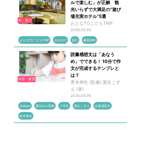
ルで楽しむ」が正解 観
光いらずで大満足の“遊び
場充実ホテル”5選
本・遊び
おとなTOこどもTRiP
2026.08.06
おとなTOこどもTRiP
お出かけ
旅行
書籍抜粋
読書感想文は「あなう
め」でできる！ 10分で作
文が完成するテンプレと
は？
学習・教育
青木伸生 (監修),粟生こず
え (著)
2026.08.06
Gakken
夏休みの宿題
小学生
粟生こずえ
読書感想文
青木伸生