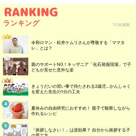
ランキング
17:30更新
令和ロマン・松井ケムリさんが尊敬する「ママタ
レ」とは？
親のサポートNG！キッザニア「化石発掘現場」で子
どもが見せた意外な姿
きょうだいの習い事で待たされる2歳児...かんしゃく
を変えた先生の1分の工夫
夏休みの自由研究におすすめ！ 親子で観察しながら
作れるレシピ
「挨拶しなさい！」は逆効果？ 自分から挨拶する子
の育て方