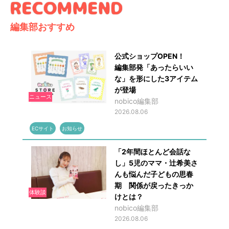
編集部おすすめ
公式ショップOPEN！
編集部発「あったらいい
な」を形にした3アイテム
が登場
ニュース
nobico編集部
2026.08.06
ECサイト
お知らせ
「2年間ほとんど会話な
し」5児のママ・辻希美さ
んも悩んだ子どもの思春
期 関係が戻ったきっか
体験談
けとは？
nobico編集部
2026.08.06