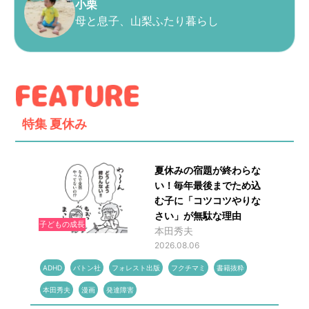
小栗
母と息子、山梨ふたり暮らし
特集
夏休み
夏休みの宿題が終わらな
い！毎年最後までため込
む子に「コツコツやりな
さい」が無駄な理由
子どもの成長
本田秀夫
2026.08.06
ADHD
バトン社
フォレスト出版
フクチマミ
書籍抜粋
本田秀夫
漫画
発達障害