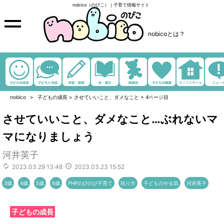
nobico（のびこ）｜子育て情報サイト
nobicoとは？
nobico
子どもの成長
>
させていいこと、ダメなこと
>
4ページ目
させていいこと、ダメなこと…ぶれないマ
マになりましょう
河井英子
2023.03.29 13:48
2023.03.23 15:52
3歳
4歳
5歳
6歳
PHPのびのび子育て
叱り方
子どものやる気
河井英子
子どもの成長