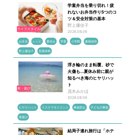
学童弁当を乗り切れ！疲
れないお弁当作り5つのコ
ツ＆安全対策の基本
野上優佳子
ライフスタイル
2026.08.06
お弁当
レシピ
夏休み
学童
小学館
書籍抜粋
野上優佳子
長期休暇
浮き輪のまま転覆、砂で
火傷も...夏休み前に親が
知るべき海のヒヤリハッ
ト
本・遊び
茂木みかほ
2026.08.06
ヒヤリハット
リスクマネジメント
事故防止
子どもの事故
海遊び
結局子連れ旅行は「ホテ