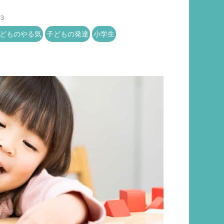
33
どものやる気
子どもの発達
小学生