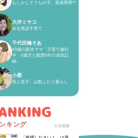
もしかしてうちの子、発達障害!?
大井ミサコ
ゆる英語子育て
千代田橋そあ
43歳の新米ママ「子育て修行
中」0歳児と親歴0年の成長記
録」
小栗
母と息子、山梨ふたり暮らし
ンキング
5:30更新
「挨拶しなさい！」は逆