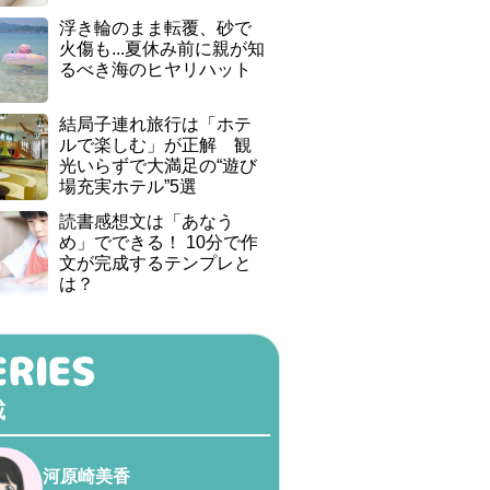
浮き輪のまま転覆、砂で
火傷も...夏休み前に親が知
るべき海のヒヤリハット
結局子連れ旅行は「ホテ
ルで楽しむ」が正解 観
光いらずで大満足の“遊び
場充実ホテル”5選
読書感想文は「あなう
め」でできる！ 10分で作
文が完成するテンプレと
は？
載
河原崎美香