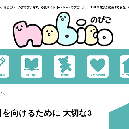
い、悩まない「のびのび子育て」応援サイト【nobico（のびこ）】 PHP研究所が提供する育児・
のこと」
を向けるために 大切な3