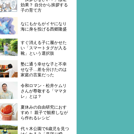
効果？ 自分から挨拶する
子の育て方
なにもかもがイヤになり
海に身を投げる西郷隆盛
すぐ消える子に履かせた
い「スマートタグが入る
靴」という選択肢
塾に通う幸せな子と不幸
せな子…差を分けたのは
家庭の言葉だった
令和ロマン・松井ケムリ
さんが尊敬する「ママタ
レ」とは？
夏休みの自由研究におす
すめ！ 親子で観察しなが
ら作れるレシピ
代々木公園で6歳児を見つ