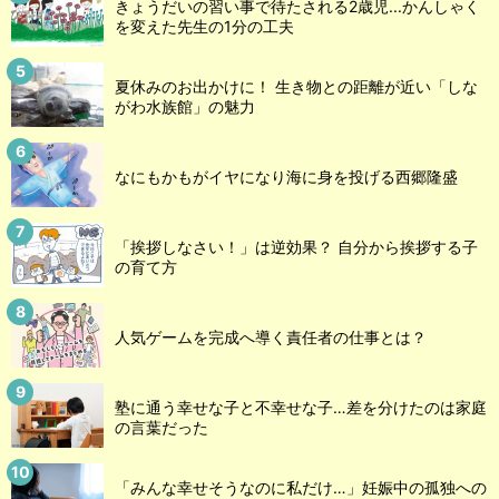
きょうだいの習い事で待たされる2歳児...かんしゃく
を変えた先生の1分の工夫
夏休みのお出かけに！ 生き物との距離が近い「しな
がわ水族館」の魅力
なにもかもがイヤになり海に身を投げる西郷隆盛
「挨拶しなさい！」は逆効果？ 自分から挨拶する子
の育て方
人気ゲームを完成へ導く責任者の仕事とは？
塾に通う幸せな子と不幸せな子…差を分けたのは家庭
の言葉だった
「みんな幸せそうなのに私だけ…」妊娠中の孤独への