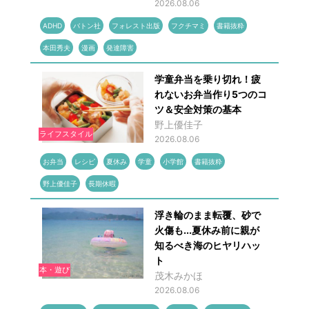
2026.08.06
ADHD
バトン社
フォレスト出版
フクチマミ
書籍抜粋
本田秀夫
漫画
発達障害
学童弁当を乗り切れ！疲
れないお弁当作り5つのコ
ツ＆安全対策の基本
野上優佳子
ライフスタイル
2026.08.06
お弁当
レシピ
夏休み
学童
小学館
書籍抜粋
野上優佳子
長期休暇
浮き輪のまま転覆、砂で
火傷も...夏休み前に親が
知るべき海のヒヤリハッ
ト
本・遊び
茂木みかほ
2026.08.06