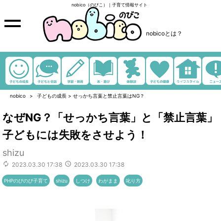
nobico（のびこ）｜子育て情報サイト
nobicoとは？
nobico
子どもの成長
>
せっかち言葉と禁止言葉はNG？
なぜNG？「せっかち言葉」と「禁止言葉」
子どもには失敗をさせよう！
shizu
2023.03.30 17:38
2023.03.30 17:38
PHPのびのび子育て
shizu
しつけ
わがまま
叱り方