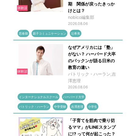
期 関係が戻ったきっか
体験談
けとは？
nobico編集部
2026.08.06
思春期
親子コミュニケーション
辻希美
なぜアメリカには「塾」
がない？ ハーバード大卒
のパックンが語る日米の
教育の違い
体験談
パトリック・ハーラン,吉
澤恵理
2026.08.06
インターナショナルスクール
ハーバード大学
パトリック・ハーラン
中学受験
吉澤恵理
小学生
「子育てを筋肉で乗り切
るママ」がLINEスタンプ
に!? って何が起こった？