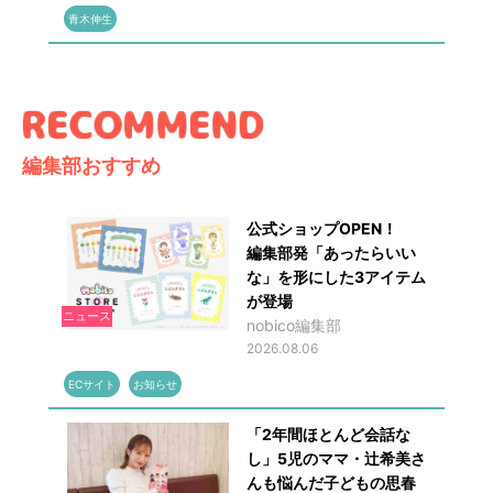
青木伸生
編集部おすすめ
公式ショップOPEN！
編集部発「あったらいい
な」を形にした3アイテム
が登場
ニュース
nobico編集部
2026.08.06
ECサイト
お知らせ
「2年間ほとんど会話な
し」5児のママ・辻希美さ
んも悩んだ子どもの思春