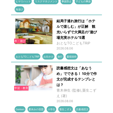
ヒヤリハット
リスクマネジメント
事故防止
子どもの事故
海遊び
結局子連れ旅行は「ホテ
ルで楽しむ」が正解 観
光いらずで大満足の“遊び
場充実ホテル”5選
本・遊び
おとなTOこどもTRiP
2026.08.06
おとなTOこどもTRiP
お出かけ
旅行
書籍抜粋
読書感想文は「あなう
め」でできる！ 10分で作
文が完成するテンプレと
は？
学習・教育
青木伸生 (監修),粟生こず
え (著)
2026.08.06
Gakken
夏休みの宿題
小学生
粟生こずえ
読書感想文