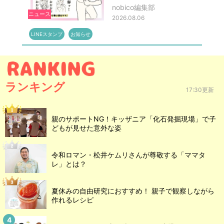
nobico編集部
ニュース
2026.08.06
LINEスタンプ
お知らせ
ランキング
17:30更新
親のサポートNG！キッザニア「化石発掘現場」で子
どもが見せた意外な姿
令和ロマン・松井ケムリさんが尊敬する「ママタ
レ」とは？
夏休みの自由研究におすすめ！ 親子で観察しながら
作れるレシピ