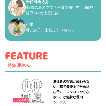
千代田橋そあ
43歳の新米ママ「子育て修行中」0歳児と
親歴0年の成長記録」
小栗
母と息子、山梨ふたり暮らし
特集
夏休み
夏休みの宿題が終わらな
い！毎年最後までため込
む子に「コツコツやりな
さい」が無駄な理由
子どもの成長
本田秀夫