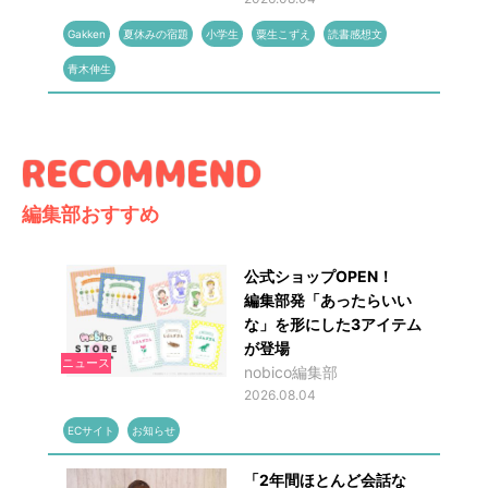
Gakken
夏休みの宿題
小学生
粟生こずえ
読書感想文
青木伸生
編集部おすすめ
公式ショップOPEN！
編集部発「あったらいい
な」を形にした3アイテム
が登場
ニュース
nobico編集部
2026.08.04
ECサイト
お知らせ
「2年間ほとんど会話な