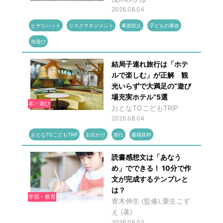
2026.08.04
ヒヤリハット
リスクマネジメント
事故防止
子どもの事故
海遊び
結局子連れ旅行は「ホテ
ルで楽しむ」が正解 観
光いらずで大満足の“遊び
場充実ホテル”5選
本・遊び
おとなTOこどもTRiP
2026.08.04
おとなTOこどもTRiP
お出かけ
旅行
書籍抜粋
読書感想文は「あなう
め」でできる！ 10分で作
文が完成するテンプレと
は？
学習・教育
青木伸生 (監修),粟生こず
え (著)
2026.08.04