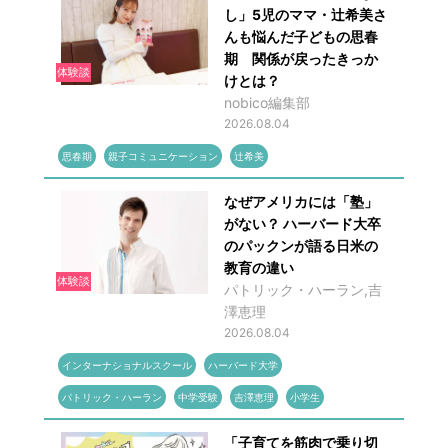
し」5児のママ・辻希美さ
んも悩んだ子どもの思春
期 関係が戻ったきっか
体験談
けとは？
nobico編集部
2026.08.04
思春期
親子コミュニケーション
辻希美
なぜアメリカには「塾」
がない？ ハーバード大卒
のパックンが語る日米の
教育の違い
体験談
パトリック・ハーラン,吉
澤恵理
2026.08.04
インターナショナルスクール
ハーバード大学
パトリック・ハーラン
中学受験
吉澤恵理
小学生
「子育てを筋肉で乗り切