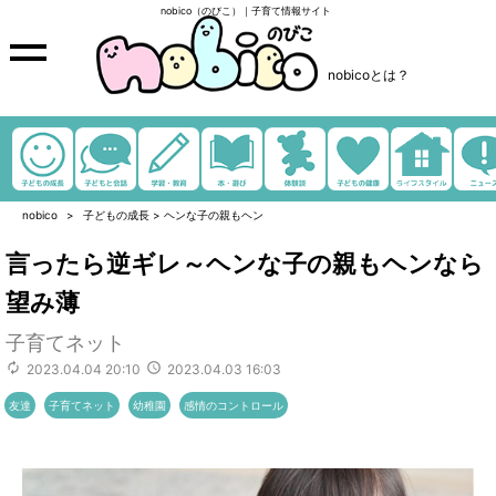
nobico（のびこ）｜子育て情報サイト
nobicoとは？
nobico
子どもの成長
>
ヘンな子の親もヘン
言ったら逆ギレ～ヘンな子の親もヘンなら
望み薄
子育てネット
2023.04.04 20:10
2023.04.03 16:03
友達
子育てネット
幼稚園
感情のコントロール