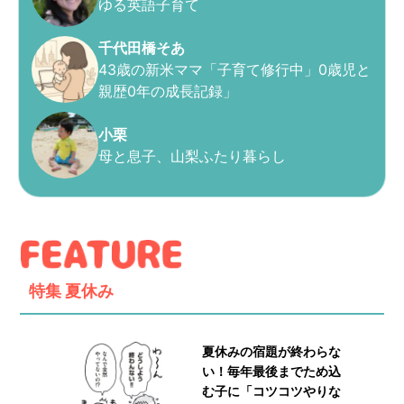
ゆる英語子育て
千代田橋そあ
43歳の新米ママ「子育て修行中」0歳児と
親歴0年の成長記録」
小栗
母と息子、山梨ふたり暮らし
特集
夏休み
夏休みの宿題が終わらな
い！毎年最後までため込
む子に「コツコツやりな