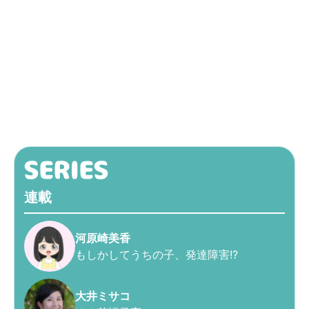
連載
河原崎美香
もしかしてうちの子、発達障害!?
大井ミサコ