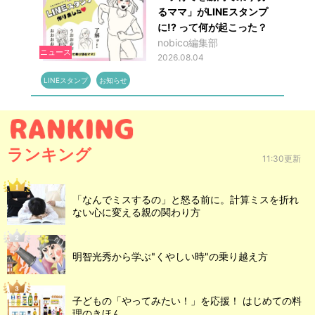
るママ」がLINEスタンプ
に!? って何が起こった？
nobico編集部
ニュース
2026.08.04
LINEスタンプ
お知らせ
ランキング
11:30更新
「なんでミスするの」と怒る前に。計算ミスを折れ
ない心に変える親の関わり方
明智光秀から学ぶ"くやしい時"の乗り越え方
子どもの「やってみたい！」を応援！ はじめての料
理のきほん