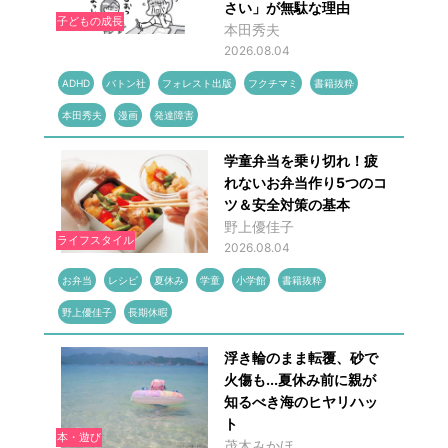
さい」が無駄な理由
子どもの成長
本田秀夫
2026.08.04
ADHD
バトン社
フォレスト出版
フクチマミ
書籍抜粋
本田秀夫
漫画
発達障害
学童弁当を乗り切れ！疲
れないお弁当作り5つのコ
ツ＆安全対策の基本
野上優佳子
ライフスタイル
2026.08.04
お弁当
レシピ
夏休み
学童
小学館
書籍抜粋
野上優佳子
長期休暇
浮き輪のまま転覆、砂で
火傷も...夏休み前に親が
知るべき海のヒヤリハッ
ト
本・遊び
茂木みかほ