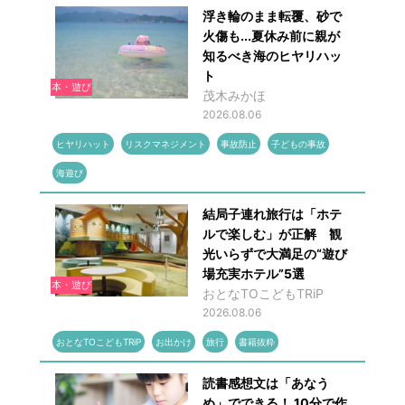
浮き輪のまま転覆、砂で
火傷も...夏休み前に親が
知るべき海のヒヤリハッ
ト
本・遊び
茂木みかほ
2026.08.06
ヒヤリハット
リスクマネジメント
事故防止
子どもの事故
海遊び
結局子連れ旅行は「ホテ
ルで楽しむ」が正解 観
光いらずで大満足の“遊び
場充実ホテル”5選
本・遊び
おとなTOこどもTRiP
2026.08.06
おとなTOこどもTRiP
お出かけ
旅行
書籍抜粋
読書感想文は「あなう
め」でできる！ 10分で作