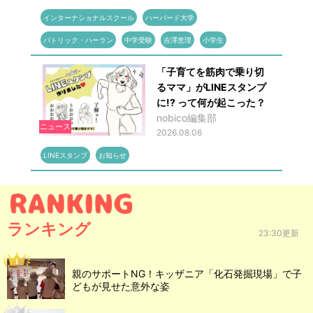
インターナショナルスクール
ハーバード大学
パトリック・ハーラン
中学受験
吉澤恵理
小学生
「子育てを筋肉で乗り切
るママ」がLINEスタンプ
に!? って何が起こった？
nobico編集部
ニュース
2026.08.06
LINEスタンプ
お知らせ
ランキング
23:30更新
親のサポートNG！キッザニア「化石発掘現場」で子
どもが見せた意外な姿