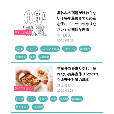
夏休みの宿題が終わらな
い！毎年最後までため込
む子に「コツコツやりな
さい」が無駄な理由
子どもの成長
本田秀夫
2026.08.06
ADHD
バトン社
フォレスト出版
フクチマミ
書籍抜粋
本田秀夫
漫画
発達障害
学童弁当を乗り切れ！疲
れないお弁当作り5つのコ
ツ＆安全対策の基本
野上優佳子
ライフスタイル
2026.08.06
お弁当
レシピ
夏休み
学童
小学館
書籍抜粋
野上優佳子
長期休暇