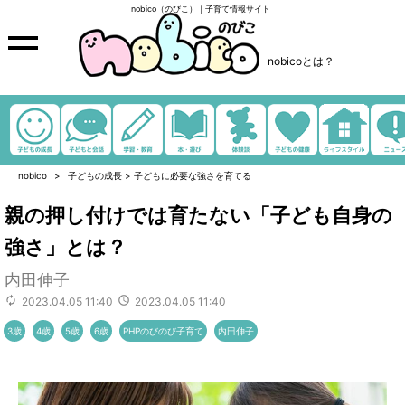
nobico（のびこ）｜子育て情報サイト
nobicoとは？
nobico
子どもの成長
>
子どもに必要な強さを育てる
親の押し付けでは育たない「子ども自身の
強さ」とは？
内田伸子
2023.04.05 11:40
2023.04.05 11:40
3歳
4歳
5歳
6歳
PHPのびのび子育て
内田伸子