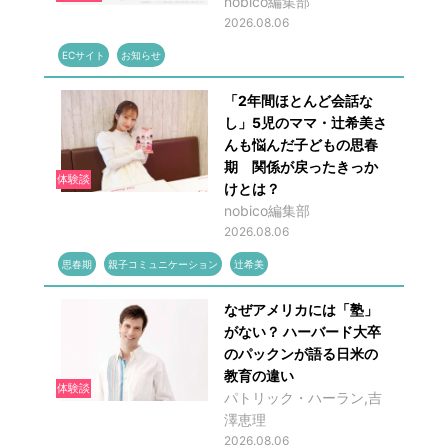
nobico編集部
2026.08.06
ECサイト
お知らせ
「2年間ほとんど会話な
し」5児のママ・辻希美さ
んも悩んだ子どもの思春
期 関係が戻ったきっか
体験談
けとは？
nobico編集部
2026.08.06
思春期
親子コミュニケーション
辻希美
なぜアメリカには「塾」
がない？ ハーバード大卒
のパックンが語る日米の
教育の違い
体験談
パトリック・ハーラン,吉
澤恵理
2026.08.06