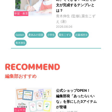
文が完成するテンプレと
は？
学習・教育
青木伸生 (監修),粟生こず
え (著)
2026.08.06
Gakken
夏休みの宿題
小学生
粟生こずえ
読書感想文
青木伸生
編集部おすすめ
公式ショップOPEN！
編集部発「あったらいい
な」を形にした3アイテム
が登場
ニュース