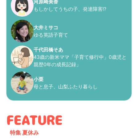
河原崎美香
もしかしてうちの子、発達障害!?
大井ミサコ
ゆる英語子育て
千代田橋そあ
43歳の新米ママ「子育て修行中」0歳児と
親歴0年の成長記録」
小栗
母と息子、山梨ふたり暮らし
特集
夏休み