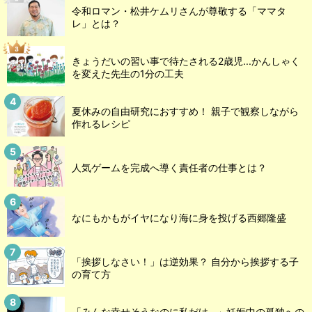
令和ロマン・松井ケムリさんが尊敬する「ママタ
レ」とは？
きょうだいの習い事で待たされる2歳児...かんしゃく
を変えた先生の1分の工夫
夏休みの自由研究におすすめ！ 親子で観察しながら
作れるレシピ
人気ゲームを完成へ導く責任者の仕事とは？
なにもかもがイヤになり海に身を投げる西郷隆盛
「挨拶しなさい！」は逆効果？ 自分から挨拶する子
の育て方
「みんな幸せそうなのに私だけ…」妊娠中の孤独への