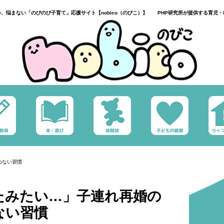
い、悩まない「のびのび子育て」応援サイト【nobico（のびこ）】 PHP研究所が提供する育児・
めない習慣
たみたい…」子連れ再婚の
ない習慣