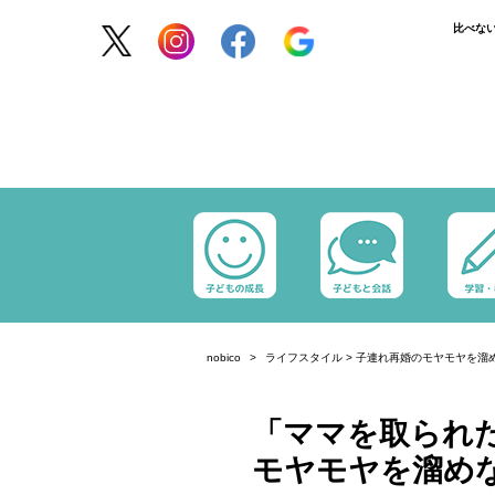
比べな
nobico
ライフスタイル
>
子連れ再婚のモヤモヤを溜
「ママを取られ
モヤモヤを溜め