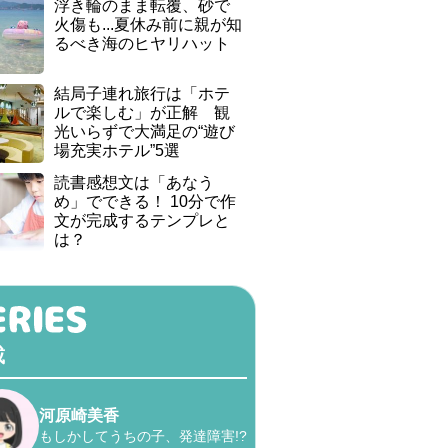
浮き輪のまま転覆、砂で
火傷も...夏休み前に親が知
るべき海のヒヤリハット
結局子連れ旅行は「ホテ
ルで楽しむ」が正解 観
光いらずで大満足の“遊び
場充実ホテル”5選
読書感想文は「あなう
め」でできる！ 10分で作
文が完成するテンプレと
は？
載
河原崎美香
もしかしてうちの子、発達障害!?