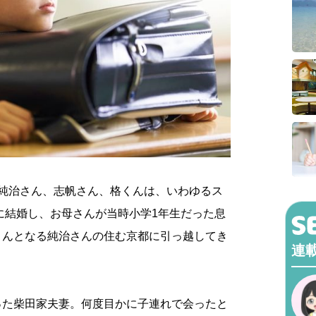
田純治さん、志帆さん、格くんは、いわゆるス
年に結婚し、お母さんが当時小学1年生だった息
さんとなる純治さんの住む京都に引っ越してき
連
った柴田家夫妻。何度目かに子連れで会ったと