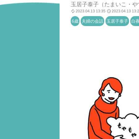
玉居子泰子（たまいこ・や
2023.04.13 13:35
2023.04.13 13:
6歳
夫婦の会話
玉居子泰子
白