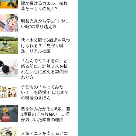
腹が透けるカエル、枯れ
葉そっくりの魚！?
明智光秀から学ぶ"くやし
い時"の乗り越え方
代々木公園で6歳児を見つ
けられる？「見守り瞬
足」リアル検証
「なんでミスするの」と
怒る前に。計算ミスを折
れない心に変える親の関
わり方
子どもの「やってみた
い！」を応援！ はじめて
の料理のきほん
塾を休みたがる小6娘、週
3度目の「お腹痛い」…母
が気づいた本当の理由
人気アニメを支えるアニ