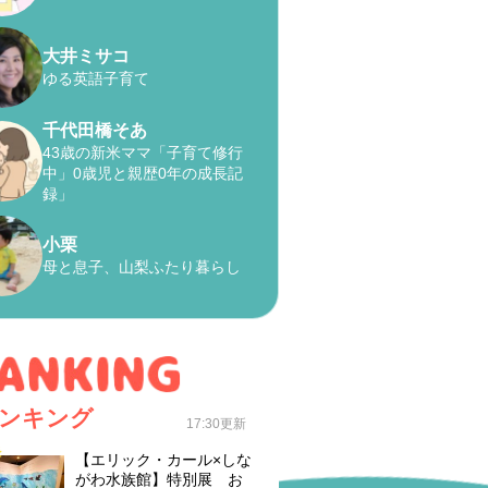
大井ミサコ
ゆる英語子育て
千代田橋そあ
43歳の新米ママ「子育て修行
中」0歳児と親歴0年の成長記
録」
小栗
母と息子、山梨ふたり暮らし
ンキング
17:30更新
【エリック・カール×しな
がわ水族館】特別展 お