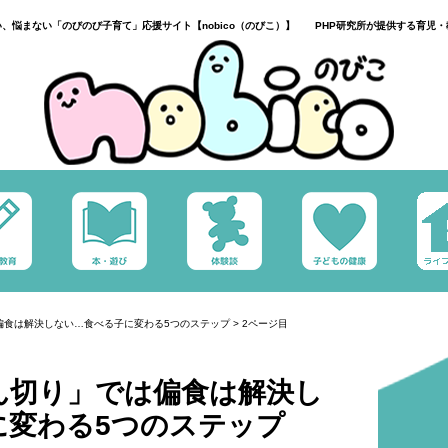
い、悩まない「のびのび子育て」応援サイト【nobico（のびこ）】 PHP研究所が提供する育児・
偏食は解決しない…食べる子に変わる5つのステップ
>
2ページ目
ん切り」では偏食は解決し
に変わる5つのステップ