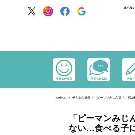
比べな
nobico
子どもの成長
>
「ピーマンみじん切り」では
「ピーマンみじ
ない…食べる子