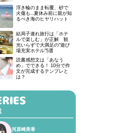
浮き輪のまま転覆、砂で
火傷も...夏休み前に親が知
るべき海のヒヤリハット
結局子連れ旅行は「ホテ
ルで楽しむ」が正解 観
光いらずで大満足の“遊び
場充実ホテル”5選
読書感想文は「あなう
め」でできる！ 10分で作
文が完成するテンプレと
は？
載
河原崎美香