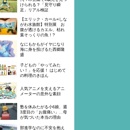
けられる？「見守り瞬
足」リアル検証
【エリック・カール×しな
がわ水族館】特別展 お
腹が透けるカエル、枯れ
葉そっくりの魚！?
なにもかもがイヤになり
海に身を投げるた西郷隆
盛
子どもの「やってみた
い！」を応援！ はじめて
の料理のきほん
人気アニメを支えるアニ
メーターの意外な素顔
塾を休みたがる小6娘、週
3度目の「お腹痛い」…母
が気づいた本当の理由
部進学なのに不安を抱え