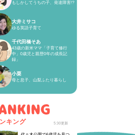
もしかしてうちの子、発達障害!?
大井ミサコ
ゆる英語子育て
千代田橋そあ
43歳の新米ママ「子育て修行
中」0歳児と親歴0年の成長記
録」
小栗
母と息子、山梨ふたり暮らし
ンキング
5:30更新
代々木公園で6歳児を見つ