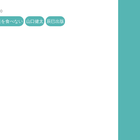
00
飯を食べない
山口健太
辰巳出版