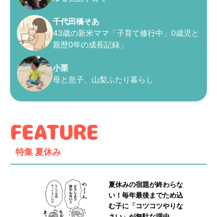
千代田橋そあ
43歳の新米ママ「子育て修行中」0歳児と
親歴0年の成長記録」
小栗
母と息子、山梨ふたり暮らし
特集
夏休み
夏休みの宿題が終わらな
い！毎年最後までため込
む子に「コツコツやりな
さい」が無駄な理由