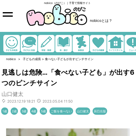
nobico（のびこ）｜子育て情報サイト
nobicoとは？
nobico
子どもの成長
>
食べない子どもが出すピンチサイン
見逃しは危険…「食べない子ども」が出す6
つのピンチサイン
山口健太
2023.12.19 18:21
2023.05.04 11:50
1歳
2歳
3歳
4歳
5歳
ご飯を食べない
山口健太
辰巳出版