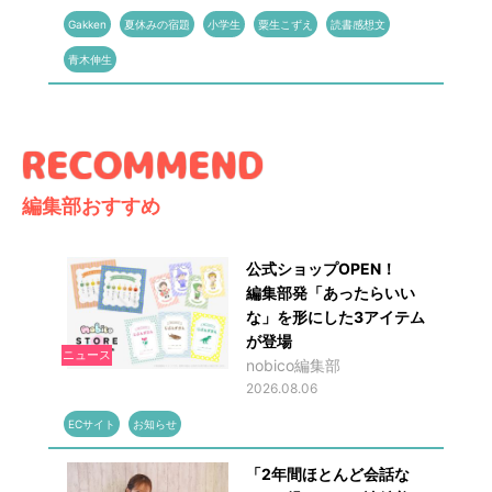
Gakken
夏休みの宿題
小学生
粟生こずえ
読書感想文
青木伸生
編集部おすすめ
公式ショップOPEN！
編集部発「あったらいい
な」を形にした3アイテム
が登場
ニュース
nobico編集部
2026.08.06
ECサイト
お知らせ
「2年間ほとんど会話な