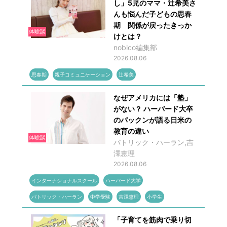
し」5児のママ・辻希美さ
んも悩んだ子どもの思春
期 関係が戻ったきっか
体験談
けとは？
nobico編集部
2026.08.06
思春期
親子コミュニケーション
辻希美
なぜアメリカには「塾」
がない？ ハーバード大卒
のパックンが語る日米の
教育の違い
体験談
パトリック・ハーラン,吉
澤恵理
2026.08.06
インターナショナルスクール
ハーバード大学
パトリック・ハーラン
中学受験
吉澤恵理
小学生
「子育てを筋肉で乗り切