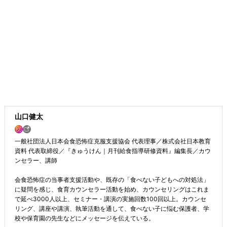
山口健太
一般社団法人日本会食恐怖症克服支援協会 代表理事／株式会社日本教育
資料 代表取締役／『きゅうけん｜月刊給食指導研修資料』編集長／カウ
ンセラー、講師
会食恐怖症の当事者支援活動や、既存の「食べない子どもへの対処法」
に疑問を感じ、食育カウンセラー活動を始め、カウンセリングはこれま
で延べ3000人以上、セミナー・講演の実施回数100回以上。カウンセ
リング、講座や講演、執筆活動を通して、食べない子に悩む保護者、学
校や保育園の先生などにメッセージを伝えている。