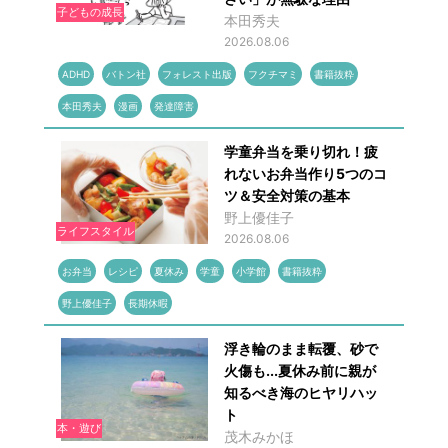
子どもの成長
本田秀夫
2026.08.06
ADHD
バトン社
フォレスト出版
フクチマミ
書籍抜粋
本田秀夫
漫画
発達障害
学童弁当を乗り切れ！疲
れないお弁当作り5つのコ
ツ＆安全対策の基本
野上優佳子
ライフスタイル
2026.08.06
お弁当
レシピ
夏休み
学童
小学館
書籍抜粋
野上優佳子
長期休暇
浮き輪のまま転覆、砂で
火傷も...夏休み前に親が
知るべき海のヒヤリハッ
ト
本・遊び
茂木みかほ