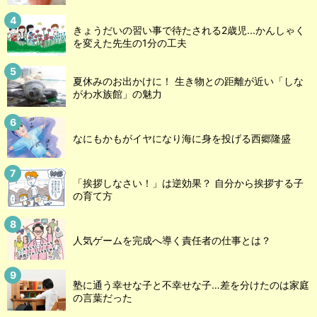
きょうだいの習い事で待たされる2歳児...かんしゃく
を変えた先生の1分の工夫
夏休みのお出かけに！ 生き物との距離が近い「しな
がわ水族館」の魅力
なにもかもがイヤになり海に身を投げる西郷隆盛
「挨拶しなさい！」は逆効果？ 自分から挨拶する子
の育て方
人気ゲームを完成へ導く責任者の仕事とは？
塾に通う幸せな子と不幸せな子…差を分けたのは家庭
の言葉だった