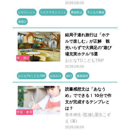
2026.08.06
ヒヤリハット
リスクマネジメント
事故防止
子どもの事故
海遊び
結局子連れ旅行は「ホテ
ルで楽しむ」が正解 観
光いらずで大満足の“遊び
場充実ホテル”5選
本・遊び
おとなTOこどもTRiP
2026.08.06
おとなTOこどもTRiP
お出かけ
旅行
書籍抜粋
読書感想文は「あなう
め」でできる！ 10分で作
文が完成するテンプレと
は？
学習・教育
青木伸生 (監修),粟生こず
え (著)
2026.08.06