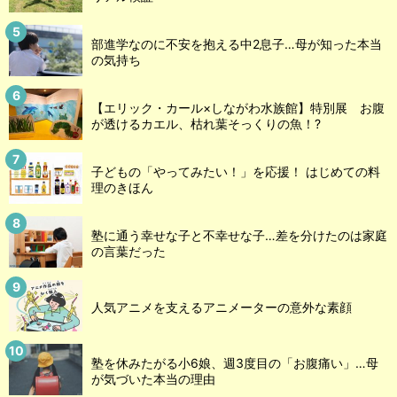
部進学なのに不安を抱える中2息子…母が知った本当
の気持ち
【エリック・カール×しながわ水族館】特別展 お腹
が透けるカエル、枯れ葉そっくりの魚！?
子どもの「やってみたい！」を応援！ はじめての料
理のきほん
塾に通う幸せな子と不幸せな子…差を分けたのは家庭
の言葉だった
人気アニメを支えるアニメーターの意外な素顔
塾を休みたがる小6娘、週3度目の「お腹痛い」…母
が気づいた本当の理由