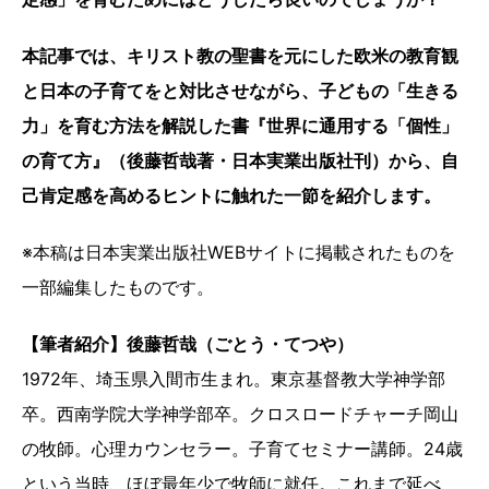
本記事では、キリスト教の聖書を元にした欧米の教育観
と日本の子育てをと対比させながら、子どもの「生きる
力」を育む方法を解説した書『世界に通用する「個性」
の育て方』（後藤哲哉著・日本実業出版社刊）から、自
己肯定感を高めるヒントに触れた一節を紹介します。
※本稿は日本実業出版社WEBサイトに掲載されたものを
一部編集したものです。
【筆者紹介】後藤哲哉（ごとう・てつや）
1972年、埼玉県入間市生まれ。東京基督教大学神学部
卒。西南学院大学神学部卒。クロスロードチャーチ岡山
の牧師。心理カウンセラー。子育てセミナー講師。24歳
という当時、ほぼ最年少で牧師に就任。これまで延べ