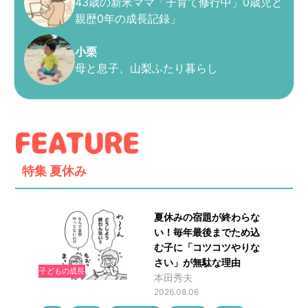
43歳の新米ママ「子育て修行中」0歳児と
親歴0年の成長記録」
小栗
母と息子、山梨ふたり暮らし
特集
夏休み
夏休みの宿題が終わらな
い！毎年最後までため込
む子に「コツコツやりな
さい」が無駄な理由
子どもの成長
本田秀夫
2026.08.06