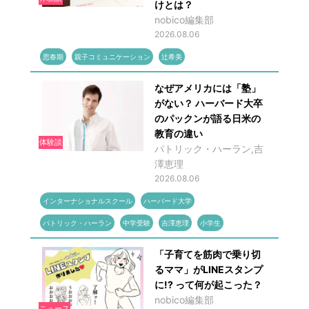
けとは？
nobico編集部
2026.08.06
思春期
親子コミュニケーション
辻希美
なぜアメリカには「塾」
がない？ ハーバード大卒
のパックンが語る日米の
教育の違い
体験談
パトリック・ハーラン,吉
澤恵理
2026.08.06
インターナショナルスクール
ハーバード大学
パトリック・ハーラン
中学受験
吉澤恵理
小学生
「子育てを筋肉で乗り切
るママ」がLINEスタンプ
に!? って何が起こった？
nobico編集部
ニュース