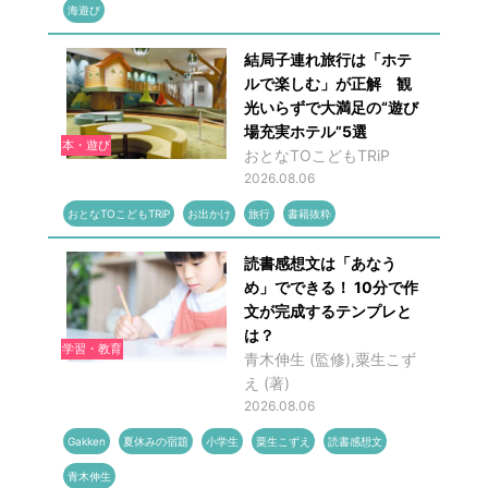
海遊び
結局子連れ旅行は「ホテ
ルで楽しむ」が正解 観
光いらずで大満足の“遊び
場充実ホテル”5選
本・遊び
おとなTOこどもTRiP
2026.08.06
おとなTOこどもTRiP
お出かけ
旅行
書籍抜粋
読書感想文は「あなう
め」でできる！ 10分で作
文が完成するテンプレと
は？
学習・教育
青木伸生 (監修),粟生こず
え (著)
2026.08.06
Gakken
夏休みの宿題
小学生
粟生こずえ
読書感想文
青木伸生