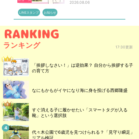
2026.08.06
LINEスタンプ
お知らせ
ランキング
17:30更新
「挨拶しなさい！」は逆効果？ 自分から挨拶する子
の育て方
なにもかもがイヤになり海に身を投げる西郷隆盛
すぐ消える子に履かせたい「スマートタグが入る
靴」という選択肢
代々木公園で6歳児を見つけられる？「見守り瞬足」
リアル検証