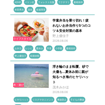
ADHD
バトン社
フォレスト出版
フクチマミ
書籍抜粋
本田秀夫
漫画
発達障害
学童弁当を乗り切れ！疲
れないお弁当作り5つのコ
ツ＆安全対策の基本
野上優佳子
ライフスタイル
2026.08.06
お弁当
レシピ
夏休み
学童
小学館
書籍抜粋
野上優佳子
長期休暇
浮き輪のまま転覆、砂で
火傷も...夏休み前に親が
知るべき海のヒヤリハッ
ト
本・遊び
茂木みかほ
2026.08.06
ヒヤリハット
リスクマネジメント
事故防止
子どもの事故