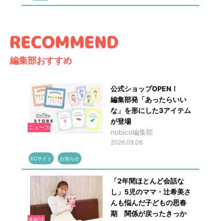
編集部おすすめ
公式ショップOPEN！
編集部発「あったらいい
な」を形にした3アイテム
が登場
ニュース
nobico編集部
2026.08.06
ECサイト
お知らせ
「2年間ほとんど会話な
し」5児のママ・辻希美さ
んも悩んだ子どもの思春
期 関係が戻ったきっか
体験談