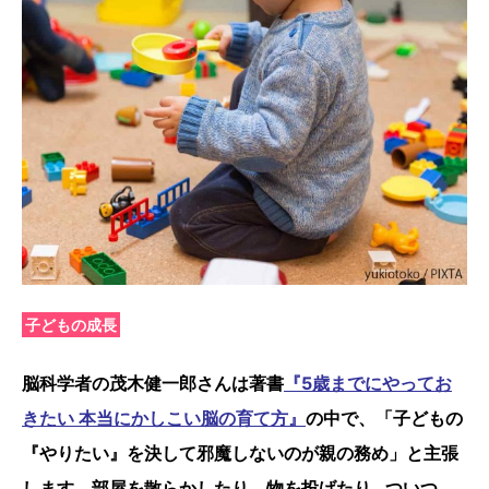
子どもの成長
脳科学者の
茂木健一郎
さんは著書
『5歳までにやってお
きたい 本当にかしこい脳の育て方』
の中で、
「子どもの
『やりたい』を決して邪魔しないのが親の務め」と主張
します。
部屋を散らかしたり、物を投げたり…ついつ