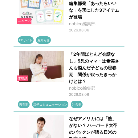
編集部発「あったらいい
な」を形にした3アイテム
が登場
ニュース
nobico編集部
2026.08.06
ECサイト
お知らせ
「2年間ほとんど会話な
し」5児のママ・辻希美さ
んも悩んだ子どもの思春
期 関係が戻ったきっか
体験談
けとは？
nobico編集部
2026.08.06
思春期
親子コミュニケーション
辻希美
なぜアメリカには「塾」
がない？ ハーバード大卒
のパックンが語る日米の