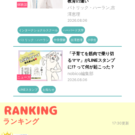
教育の違い
体験談
パトリック・ハーラン,吉
澤恵理
2026.08.06
インターナショナルスクール
ハーバード大学
パトリック・ハーラン
中学受験
吉澤恵理
小学生
「子育てを筋肉で乗り切
るママ」がLINEスタンプ
に!? って何が起こった？
nobico編集部
ニュース
2026.08.06
LINEスタンプ
お知らせ
ランキング
17:30更新