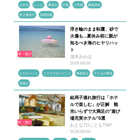
お弁当
レシピ
夏休み
学童
小学館
書籍抜粋
野上優佳子
長期休暇
浮き輪のまま転覆、砂で
火傷も...夏休み前に親が
知るべき海のヒヤリハッ
ト
本・遊び
茂木みかほ
2026.08.06
ヒヤリハット
リスクマネジメント
事故防止
子どもの事故
海遊び
結局子連れ旅行は「ホテ
ルで楽しむ」が正解 観
光いらずで大満足の“遊び
場充実ホテル”5選
本・遊び
おとなTOこどもTRiP
2026.08.06