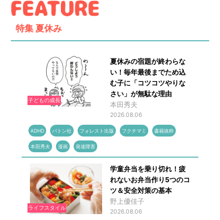
特集
夏休み
夏休みの宿題が終わらな
い！毎年最後までため込
む子に「コツコツやりな
さい」が無駄な理由
子どもの成長
本田秀夫
2026.08.06
ADHD
バトン社
フォレスト出版
フクチマミ
書籍抜粋
本田秀夫
漫画
発達障害
学童弁当を乗り切れ！疲
れないお弁当作り5つのコ
ツ＆安全対策の基本
野上優佳子
ライフスタイル
2026.08.06