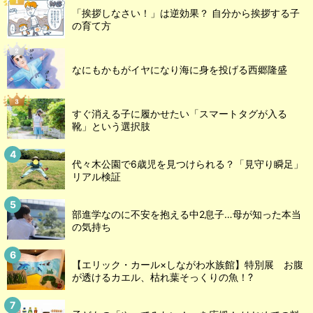
「挨拶しなさい！」は逆効果？ 自分から挨拶する子
の育て方
なにもかもがイヤになり海に身を投げる西郷隆盛
すぐ消える子に履かせたい「スマートタグが入る
靴」という選択肢
代々木公園で6歳児を見つけられる？「見守り瞬足」
リアル検証
部進学なのに不安を抱える中2息子…母が知った本当
の気持ち
【エリック・カール×しながわ水族館】特別展 お腹
が透けるカエル、枯れ葉そっくりの魚！?