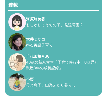
連載
河原崎美香
もしかしてうちの子、発達障害!?
大井ミサコ
ゆる英語子育て
千代田橋そあ
43歳の新米ママ「子育て修行中」0歳児と
親歴0年の成長記録」
小栗
母と息子、山梨ふたり暮らし