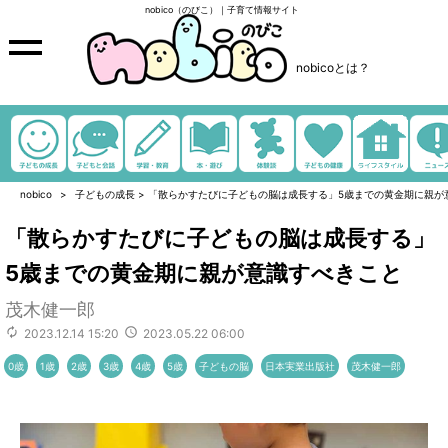
nobico（のびこ）｜子育て情報サイト
nobicoとは？
nobico
子どもの成長
>
「散らかすたびに子どもの脳は成長する」5歳までの黄金期に親が
「散らかすたびに子どもの脳は成長する」
5歳までの黄金期に親が意識すべきこと
茂木健一郎
2023.12.14 15:20
2023.05.22 06:00
0歳
1歳
2歳
3歳
4歳
5歳
子どもの脳
日本実業出版社
茂木健一郎