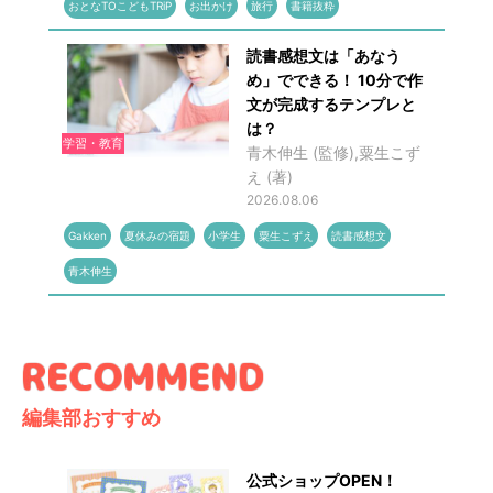
おとなTOこどもTRiP
お出かけ
旅行
書籍抜粋
読書感想文は「あなう
め」でできる！ 10分で作
文が完成するテンプレと
は？
学習・教育
青木伸生 (監修),粟生こず
え (著)
2026.08.06
Gakken
夏休みの宿題
小学生
粟生こずえ
読書感想文
青木伸生
編集部おすすめ
公式ショップOPEN！