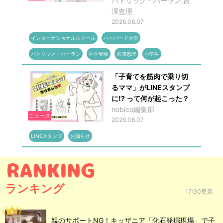
パトリック・ハーラン,吉
澤恵理
2026.08.07
インターナショナルスクール
ハーバード大学
パトリック・ハーラン
中学受験
吉澤恵理
小学生
「子育てを筋肉で乗り切
るママ」がLINEスタンプ
に!? って何が起こった？
nobico編集部
ニュース
2026.08.07
LINEスタンプ
お知らせ
ランキング
17:30更新
親のサポートNG！キッザニア「化石発掘現場」で子