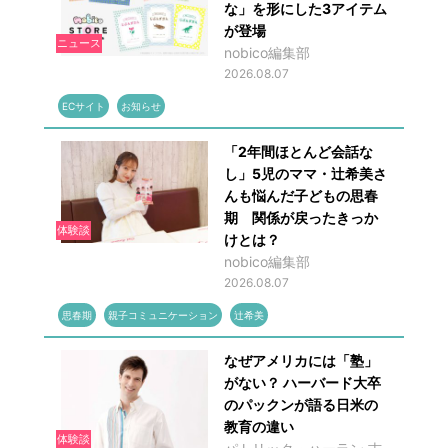
な」を形にした3アイテム
が登場
ニュース
nobico編集部
2026.08.07
ECサイト
お知らせ
「2年間ほとんど会話な
し」5児のママ・辻希美さ
んも悩んだ子どもの思春
期 関係が戻ったきっか
体験談
けとは？
nobico編集部
2026.08.07
思春期
親子コミュニケーション
辻希美
なぜアメリカには「塾」
がない？ ハーバード大卒
のパックンが語る日米の
教育の違い
体験談