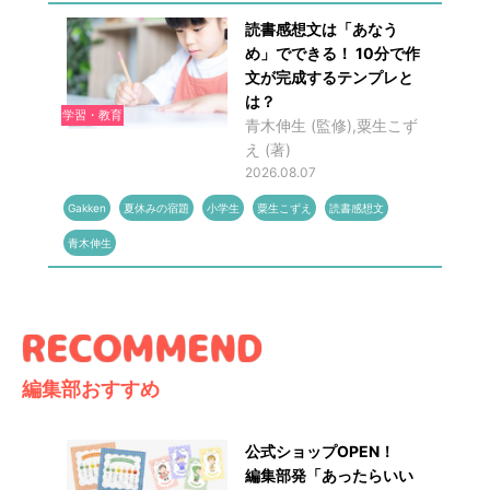
読書感想文は「あなう
め」でできる！ 10分で作
文が完成するテンプレと
は？
学習・教育
青木伸生 (監修),粟生こず
え (著)
2026.08.07
Gakken
夏休みの宿題
小学生
粟生こずえ
読書感想文
青木伸生
編集部おすすめ
公式ショップOPEN！
編集部発「あったらいい