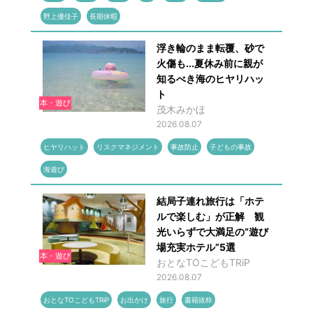
野上優佳子
長期休暇
浮き輪のまま転覆、砂で
火傷も...夏休み前に親が
知るべき海のヒヤリハッ
ト
本・遊び
茂木みかほ
2026.08.07
ヒヤリハット
リスクマネジメント
事故防止
子どもの事故
海遊び
結局子連れ旅行は「ホテ
ルで楽しむ」が正解 観
光いらずで大満足の“遊び
場充実ホテル”5選
本・遊び
おとなTOこどもTRiP
2026.08.07
おとなTOこどもTRiP
お出かけ
旅行
書籍抜粋