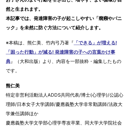
然と生まれます。
本記事では、発達障害の子が起こしやすい「癇癪やパニ
ック」を未然に防ぐ方法について紹介します。
※本稿は、熊仁美、竹内弓乃著『
「できる」が増える!
「困った行動」が減る! 発達障害の子への言葉かけ事
典
』（大和出版
より、内容を一部抜粋・編集したもの
）
です。
熊仁美
特定非営利活動法人ADDS共同代表/博士(心理学)/公認心
理師/日本女子大学講師/慶應義塾大学非常勤講師/法政大
学兼任講師ほか
慶應義塾大学文学部心理学専攻卒業、同大学大学院社会