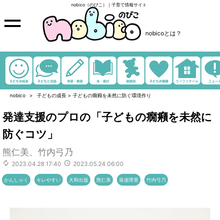
nobico（のびこ）｜子育て情報サイト
nobicoとは？
nobico
子どもの成長
>
子どもの癇癪を未然に防ぐ環境作り
発達支援のプロの「子どもの癇癪を未然に
防ぐコツ」
熊仁美、竹内弓乃
2023.04.28 17:40
2023.05.24 06:00
かんしゃく
キレやすい
大和出版
熊仁美
発達障害
竹内弓乃