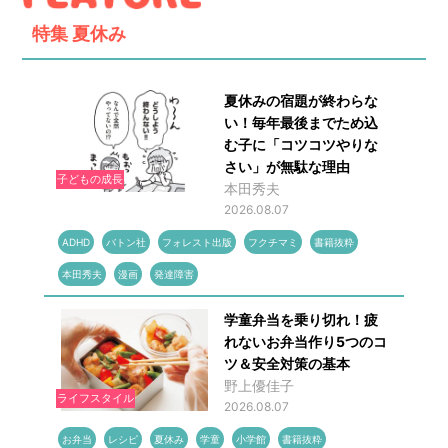
特集
夏休み
夏休みの宿題が終わらな
い！毎年最後までため込
む子に「コツコツやりな
さい」が無駄な理由
子どもの成長
本田秀夫
2026.08.07
ADHD
バトン社
フォレスト出版
フクチマミ
書籍抜粋
本田秀夫
漫画
発達障害
学童弁当を乗り切れ！疲
れないお弁当作り5つのコ
ツ＆安全対策の基本
野上優佳子
ライフスタイル
2026.08.07
お弁当
レシピ
夏休み
学童
小学館
書籍抜粋