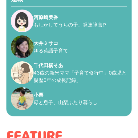
河原崎美香
もしかしてうちの子、発達障害!?
大井ミサコ
ゆる英語子育て
千代田橋そあ
43歳の新米ママ「子育て修行中」0歳児と
親歴0年の成長記録」
小栗
母と息子、山梨ふたり暮らし