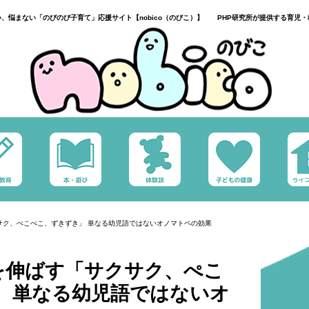
い、悩まない「のびのび子育て」応援サイト【nobico（のびこ）】 PHP研究所が提供する育児・
サク、ぺこぺこ、ずきずき」 単なる幼児語ではないオノマトペの効果
を伸ばす「サクサク、ぺこ
」 単なる幼児語ではないオ