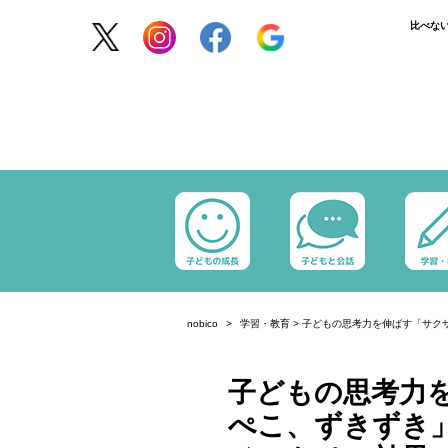
比べな
nobico
学習・教育
>
子どもの思考力を伸ばす「サク
子どもの思考力
ぺこ、ずきずき