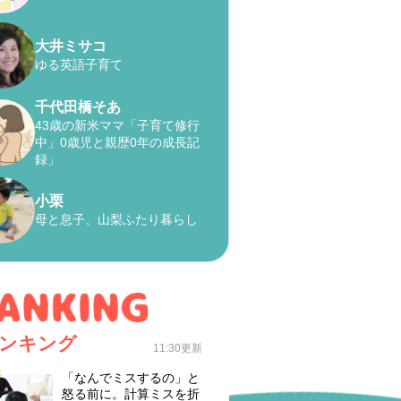
大井ミサコ
ゆる英語子育て
千代田橋そあ
43歳の新米ママ「子育て修行
中」0歳児と親歴0年の成長記
録」
小栗
母と息子、山梨ふたり暮らし
ンキング
11:30更新
「なんでミスするの」と
怒る前に。計算ミスを折