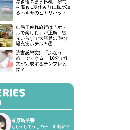
浮き輪のまま転覆、砂で
火傷も...夏休み前に親が知
るべき海のヒヤリハット
結局子連れ旅行は「ホテ
ルで楽しむ」が正解 観
光いらずで大満足の“遊び
場充実ホテル”5選
読書感想文は「あなう
め」でできる！ 10分で作
文が完成するテンプレと
は？
載
河原崎美香
もしかしてうちの子、発達障害!?