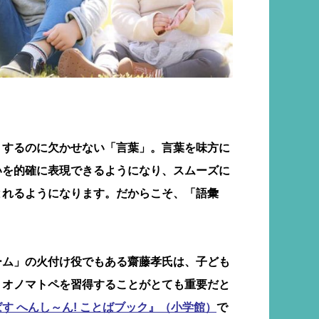
りするのに欠かせない「言葉」。言葉を味方に
いを的確に表現できるようになり、スムーズに
とれるようになります。だからこそ、「語彙
。
ーム」の火付け役でもある齋藤孝氏は、子ども
、オノマトペを習得することがとても重要だと
す へんし～ん! ことばブック』（小学館）
で