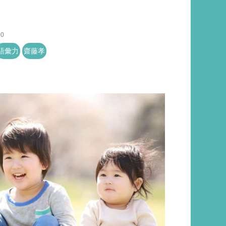
00
語彙力
齋藤孝