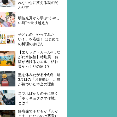
れない心に変える親の関
わり方
明智光秀から学ぶ"くやし
い時"の乗り越え方
子どもの「やってみた
い！」を応援！ はじめて
の料理のきほん
【エリック・カール×しな
がわ水族館】特別展 お
腹が透けるカエル、枯れ
葉そっくりの魚！?
塾を休みたがる小6娘、週
3度目の「お腹痛い」…母
が気づいた本当の理由
スマホばかりの子に効く
「ホッキョクグマ作戦」
とは？
帰省先で子どもが「わが
まま」になるのは悪意じ