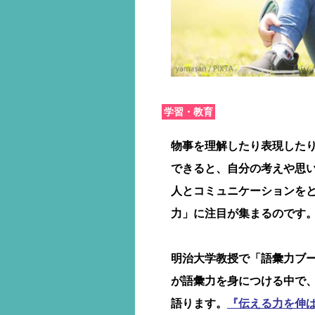
学習・教育
物事を理解したり表現した
できると、自分の考えや思
人とコミュニケーションを
力」に注目が集まるのです
明治大学教授で「語彙力ブ
が語彙力を身につける中で
語ります。
『伝える力を伸ば