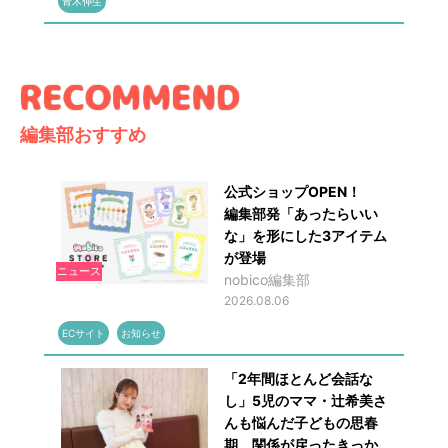
青木伸生
編集部おすすめ
公式ショップOPEN！
編集部発「あったらいい
な」を形にした3アイテム
が登場
ニュース
nobico編集部
2026.08.06
ECサイト
お知らせ
「2年間ほとんど会話な
し」5児のママ・辻希美さ
んも悩んだ子どもの思春
期 関係が戻ったきっか