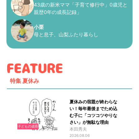
43歳の新米ママ「子育て修行中」0歳児と
親歴0年の成長記録」
小栗
母と息子、山梨ふたり暮らし
特集
夏休み
夏休みの宿題が終わらな
い！毎年最後までため込
む子に「コツコツやりな
さい」が無駄な理由
子どもの成長
本田秀夫
2026.08.06