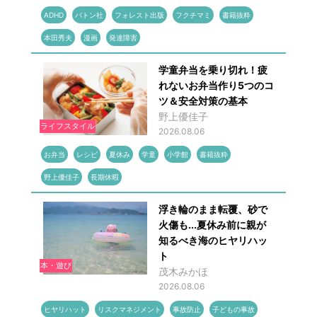
ADHD
バトン社
フォレスト出版
フクチマミ
書籍抜粋
本田秀夫
漫画
発達障害
学童弁当を乗り切れ！疲
れないお弁当作り5つのコ
ツ＆安全対策の基本
野上優佳子
ライフスタイル
2026.08.06
お弁当
レシピ
夏休み
学童
小学館
書籍抜粋
野上優佳子
長期休暇
浮き輪のまま転覆、砂で
火傷も...夏休み前に親が
知るべき海のヒヤリハッ
ト
本・遊び
茂木みかほ
2026.08.06
ヒヤリハット
リスクマネジメント
事故防止
子どもの事故