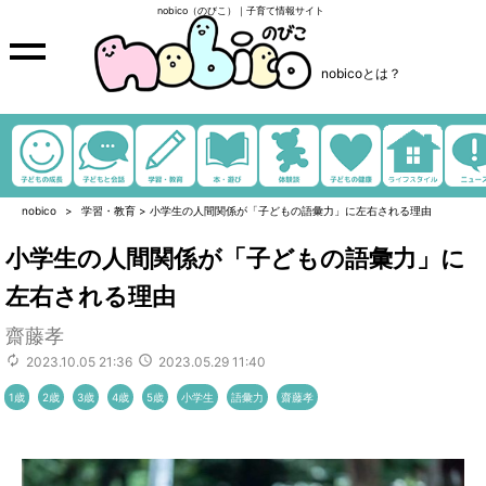
nobico（のびこ）｜子育て情報サイト
nobicoとは？
nobico
学習・教育
>
小学生の人間関係が「子どもの語彙力」に左右される理由
小学生の人間関係が「子どもの語彙力」に
左右される理由
齋藤孝
2023.10.05 21:36
2023.05.29 11:40
1歳
2歳
3歳
4歳
5歳
小学生
語彙力
齋藤孝