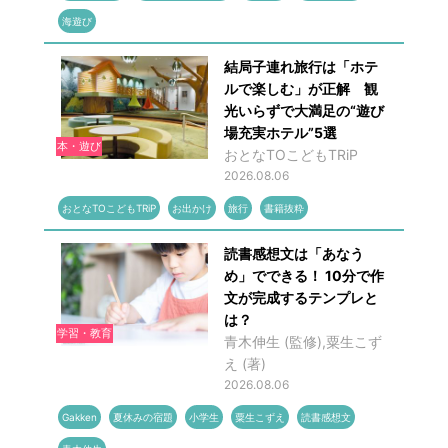
海遊び
結局子連れ旅行は「ホテ
ルで楽しむ」が正解 観
光いらずで大満足の“遊び
場充実ホテル”5選
本・遊び
おとなTOこどもTRiP
2026.08.06
おとなTOこどもTRiP
お出かけ
旅行
書籍抜粋
読書感想文は「あなう
め」でできる！ 10分で作
文が完成するテンプレと
は？
学習・教育
青木伸生 (監修),粟生こず
え (著)
2026.08.06
Gakken
夏休みの宿題
小学生
粟生こずえ
読書感想文