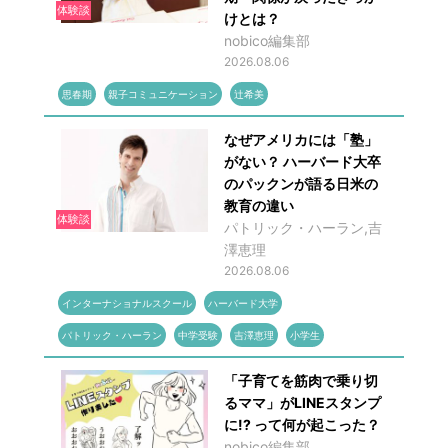
体験談
けとは？
nobico編集部
2026.08.06
思春期
親子コミュニケーション
辻希美
なぜアメリカには「塾」
がない？ ハーバード大卒
のパックンが語る日米の
教育の違い
体験談
パトリック・ハーラン,吉
澤恵理
2026.08.06
インターナショナルスクール
ハーバード大学
パトリック・ハーラン
中学受験
吉澤恵理
小学生
「子育てを筋肉で乗り切
るママ」がLINEスタンプ
に!? って何が起こった？
nobico編集部