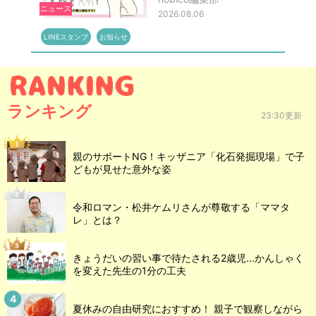
ニュース
2026.08.06
LINEスタンプ
お知らせ
ランキング
23:30更新
親のサポートNG！キッザニア「化石発掘現場」で子
どもが見せた意外な姿
令和ロマン・松井ケムリさんが尊敬する「ママタ
レ」とは？
きょうだいの習い事で待たされる2歳児...かんしゃく
を変えた先生の1分の工夫
夏休みの自由研究におすすめ！ 親子で観察しながら