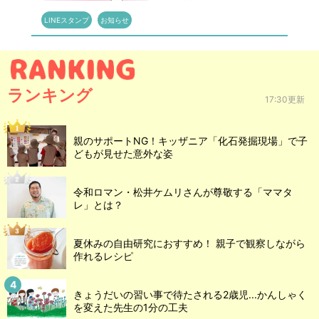
LINEスタンプ
お知らせ
ランキング
17:30更新
親のサポートNG！キッザニア「化石発掘現場」で子
どもが見せた意外な姿
令和ロマン・松井ケムリさんが尊敬する「ママタ
レ」とは？
夏休みの自由研究におすすめ！ 親子で観察しながら
作れるレシピ
きょうだいの習い事で待たされる2歳児...かんしゃく
を変えた先生の1分の工夫