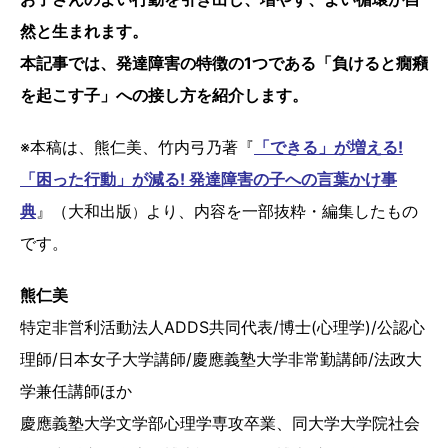
然と生まれます。
本記事では、発達障害の特徴の1つである「負けると癇癪
を起こす子」への接し方を紹介します。
※本稿は、熊仁美、竹内弓乃著『
「できる」が増える!
「困った行動」が減る! 発達障害の子への言葉かけ事
典
』（大和出版
より、内容を一部抜粋・編集したもの
）
です。
熊仁美
特定非営利活動法人ADDS共同代表/博士(心理学)/公認心
理師/日本女子大学講師/慶應義塾大学非常勤講師/法政大
学兼任講師ほか
慶應義塾大学文学部心理学専攻卒業、同大学大学院社会