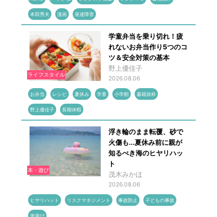
本田秀夫
漫画
発達障害
学童弁当を乗り切れ！疲
れないお弁当作り5つのコ
ツ＆安全対策の基本
野上優佳子
ライフスタイル
2026.08.06
お弁当
レシピ
夏休み
学童
小学館
書籍抜粋
野上優佳子
長期休暇
浮き輪のまま転覆、砂で
火傷も...夏休み前に親が
知るべき海のヒヤリハッ
ト
本・遊び
茂木みかほ
2026.08.06
ヒヤリハット
リスクマネジメント
事故防止
子どもの事故
海遊び