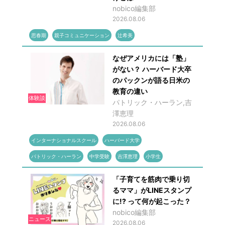
nobico編集部
2026.08.06
思春期
親子コミュニケーション
辻希美
なぜアメリカには「塾」
がない？ ハーバード大卒
のパックンが語る日米の
教育の違い
体験談
パトリック・ハーラン,吉
澤恵理
2026.08.06
インターナショナルスクール
ハーバード大学
パトリック・ハーラン
中学受験
吉澤恵理
小学生
「子育てを筋肉で乗り切
るママ」がLINEスタンプ
に!? って何が起こった？
nobico編集部
ニュース
2026.08.06