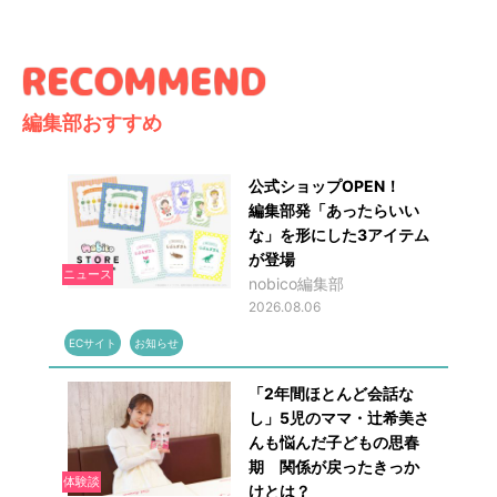
編集部おすすめ
公式ショップOPEN！
編集部発「あったらいい
な」を形にした3アイテム
が登場
ニュース
nobico編集部
2026.08.06
ECサイト
お知らせ
「2年間ほとんど会話な
し」5児のママ・辻希美さ
んも悩んだ子どもの思春
期 関係が戻ったきっか
体験談
けとは？