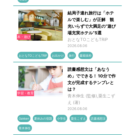
結局子連れ旅行は「ホテ
ルで楽しむ」が正解 観
光いらずで大満足の“遊び
場充実ホテル”5選
本・遊び
おとなTOこどもTRiP
2026.08.06
おとなTOこどもTRiP
お出かけ
旅行
書籍抜粋
読書感想文は「あなう
め」でできる！ 10分で作
文が完成するテンプレと
は？
学習・教育
青木伸生 (監修),粟生こず
え (著)
2026.08.06
Gakken
夏休みの宿題
小学生
粟生こずえ
読書感想文
青木伸生