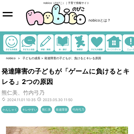
nobico（のびこ）｜子育て情報サイト
nobicoとは？
nobico
子どもの成長
>
発達障害の子どもが、負けるとキレる原因
発達障害の子どもが「ゲームに負けるとキ
レる」2つの原因
熊仁美、竹内弓乃
2024.11.01 10:35
2023.05.30 11:50
かんしゃく
キレやすい
熊仁美
発達障害
竹内弓乃