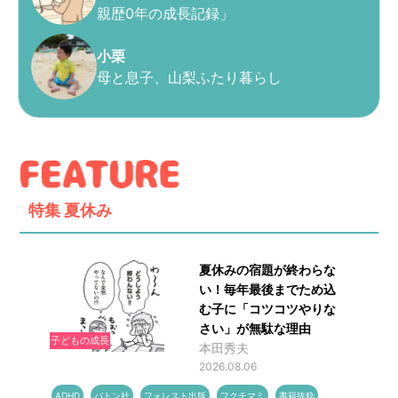
親歴0年の成長記録」
小栗
母と息子、山梨ふたり暮らし
特集
夏休み
夏休みの宿題が終わらな
い！毎年最後までため込
む子に「コツコツやりな
さい」が無駄な理由
子どもの成長
本田秀夫
2026.08.06
ADHD
バトン社
フォレスト出版
フクチマミ
書籍抜粋