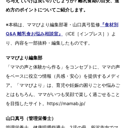
ら与えていけば良いのでしょうか? 離乳食期の目安、進
め方のポイントについてご紹介します。
※本稿は、ママびより編集部著・山口真弓監修
『
食材別
Q&A 離乳食お悩み相談室』
（ICE［インプレス］）よ
り、内容を一部抜粋・編集したものです。
ママびより編集部
「ママの声と体験から作る」をコンセプトに、ママの声
をベースに役立つ情報（共感・安心）を提供するメディ
ア。「ママびより」は、育児や妊娠の困りごとや悩みご
とはもちろん、ママがいつも笑顔で楽しく過ごせること
を目指したサイト。https://mamab.jp/
山口真弓（管理栄養士）
管理栄養士、健康咀嚼指導士。2児の母。所沢市内でマ