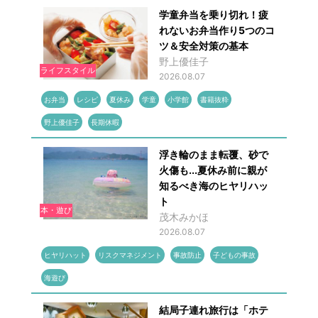
学童弁当を乗り切れ！疲
れないお弁当作り5つのコ
ツ＆安全対策の基本
野上優佳子
ライフスタイル
2026.08.07
お弁当
レシピ
夏休み
学童
小学館
書籍抜粋
野上優佳子
長期休暇
浮き輪のまま転覆、砂で
火傷も...夏休み前に親が
知るべき海のヒヤリハッ
ト
本・遊び
茂木みかほ
2026.08.07
ヒヤリハット
リスクマネジメント
事故防止
子どもの事故
海遊び
結局子連れ旅行は「ホテ