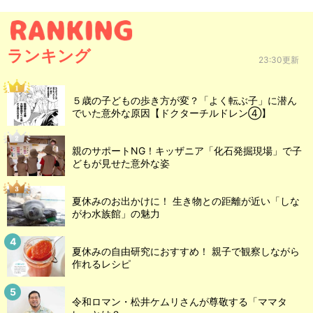
ランキング
23:30更新
５歳の子どもの歩き方が変？「よく転ぶ子」に潜ん
でいた意外な原因【ドクターチルドレン④】
親のサポートNG！キッザニア「化石発掘現場」で子
どもが見せた意外な姿
夏休みのお出かけに！ 生き物との距離が近い「しな
がわ水族館」の魅力
夏休みの自由研究におすすめ！ 親子で観察しながら
作れるレシピ
令和ロマン・松井ケムリさんが尊敬する「ママタ