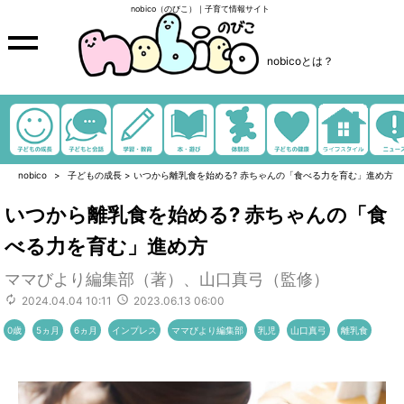
nobico（のびこ）｜子育て情報サイト
nobicoとは？
nobico
子どもの成長
>
いつから離乳食を始める? 赤ちゃんの「食べる力を育む」進め方
いつから離乳食を始める? 赤ちゃんの「食
べる力を育む」進め方
ママびより編集部（著）、山口真弓（監修）
2024.04.04 10:11
2023.06.13 06:00
0歳
5ヵ月
6ヵ月
インプレス
ママびより編集部
乳児
山口真弓
離乳食