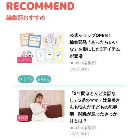
編集部おすすめ
公式ショップOPEN！
編集部発「あったらいい
な」を形にした3アイテム
が登場
ニュース
nobico編集部
2026.08.07
ECサイト
お知らせ
「2年間ほとんど会話な
し」5児のママ・辻希美さ
んも悩んだ子どもの思春
期 関係が戻ったきっか
体験談
けとは？
nobico編集部
2026.08.07