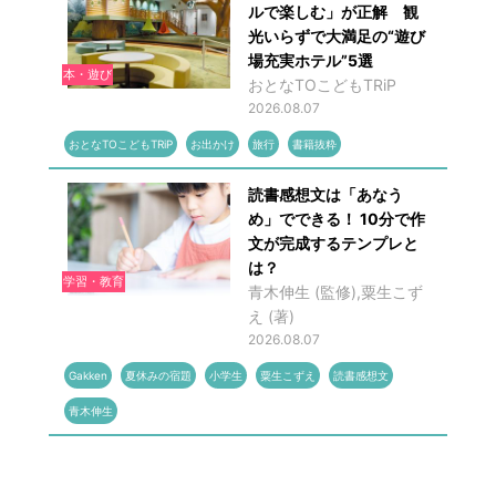
ルで楽しむ」が正解 観
光いらずで大満足の“遊び
場充実ホテル”5選
本・遊び
おとなTOこどもTRiP
2026.08.07
おとなTOこどもTRiP
お出かけ
旅行
書籍抜粋
読書感想文は「あなう
め」でできる！ 10分で作
文が完成するテンプレと
は？
学習・教育
青木伸生 (監修),粟生こず
え (著)
2026.08.07
Gakken
夏休みの宿題
小学生
粟生こずえ
読書感想文
青木伸生