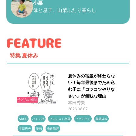
小栗
母と息子、山梨ふたり暮らし
特集
夏休み
夏休みの宿題が終わらな
い！毎年最後までため込
む子に「コツコツやりな
さい」が無駄な理由
子どもの成長
本田秀夫
2026.08.07
ADHD
バトン社
フォレスト出版
フクチマミ
書籍抜粋
本田秀夫
漫画
発達障害