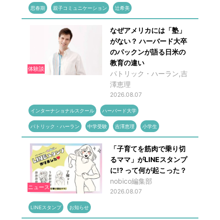
思春期
親子コミュニケーション
辻希美
なぜアメリカには「塾」
がない？ ハーバード大卒
のパックンが語る日米の
教育の違い
体験談
パトリック・ハーラン,吉
澤恵理
2026.08.07
インターナショナルスクール
ハーバード大学
パトリック・ハーラン
中学受験
吉澤恵理
小学生
「子育てを筋肉で乗り切
るママ」がLINEスタンプ
に!? って何が起こった？
nobico編集部
ニュース
2026.08.07
LINEスタンプ
お知らせ