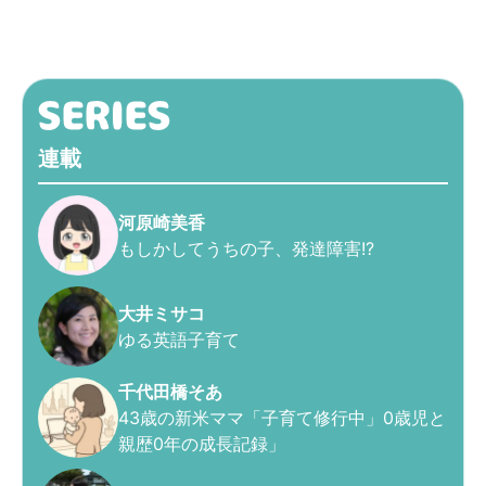
連載
河原崎美香
もしかしてうちの子、発達障害!?
大井ミサコ
ゆる英語子育て
千代田橋そあ
43歳の新米ママ「子育て修行中」0歳児と
親歴0年の成長記録」