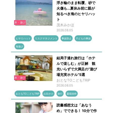
浮き輪のまま転覆、砂で
火傷も...夏休み前に親が
知るべき海のヒヤリハッ
ト
本・遊び
茂木みかほ
2026.08.05
ヒヤリハット
リスクマネジメント
事故防止
子どもの事故
海遊び
結局子連れ旅行は「ホテ
ルで楽しむ」が正解 観
光いらずで大満足の“遊び
場充実ホテル”5選
本・遊び
おとなTOこどもTRiP
2026.08.05
おとなTOこどもTRiP
お出かけ
旅行
書籍抜粋
読書感想文は「あなう
め」でできる！ 10分で作