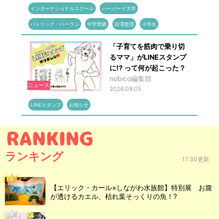
インターナショナルスクール
ハーバード大学
パトリック・ハーラン
中学受験
吉澤恵理
小学生
「子育てを筋肉で乗り切
るママ」がLINEスタンプ
に!? って何が起こった？
nobico編集部
ニュース
2026.08.05
LINEスタンプ
お知らせ
ランキング
17:30更新
【エリック・カール×しながわ水族館】特別展 お腹
が透けるカエル、枯れ葉そっくりの魚！?