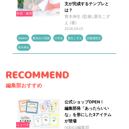
文が完成するテンプレと
は？
学習・教育
青木伸生 (監修),粟生こず
え (著)
2026.08.05
Gakken
夏休みの宿題
小学生
粟生こずえ
読書感想文
青木伸生
編集部おすすめ
公式ショップOPEN！
編集部発「あったらいい
な」を形にした3アイテム
が登場
ニュース
nobico編集部