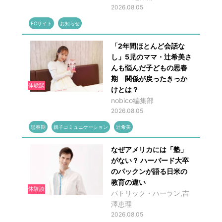
2026.08.05
ECサイト
お知らせ
「2年間ほとんど会話な
し」5児のママ・辻希美さ
んも悩んだ子どもの思春
期 関係が戻ったきっか
体験談
けとは？
nobico編集部
2026.08.05
思春期
親子コミュニケーション
辻希美
なぜアメリカには「塾」
がない？ ハーバード大卒
のパックンが語る日米の
教育の違い
体験談
パトリック・ハーラン,吉
澤恵理
2026.08.05