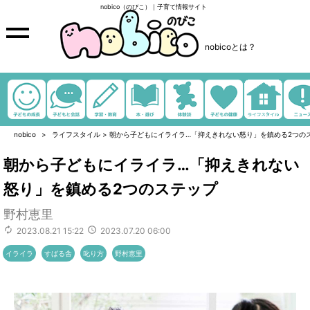
nobico（のびこ）｜子育て情報サイト
nobicoとは？
nobico
ライフスタイル
>
朝から子どもにイライラ…「抑えきれない怒り」を鎮める2つの
朝から子どもにイライラ…「抑えきれない
怒り」を鎮める2つのステップ
野村恵里
2023.08.21 15:22
2023.07.20 06:00
イライラ
すばる舎
叱り方
野村恵里