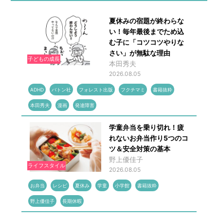
夏休みの宿題が終わらな
い！毎年最後までため込
む子に「コツコツやりな
さい」が無駄な理由
子どもの成長
本田秀夫
2026.08.05
ADHD
バトン社
フォレスト出版
フクチマミ
書籍抜粋
本田秀夫
漫画
発達障害
学童弁当を乗り切れ！疲
れないお弁当作り5つのコ
ツ＆安全対策の基本
野上優佳子
ライフスタイル
2026.08.05
お弁当
レシピ
夏休み
学童
小学館
書籍抜粋
野上優佳子
長期休暇