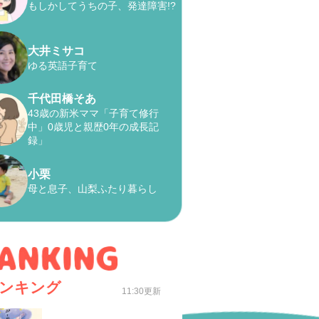
もしかしてうちの子、発達障害!?
大井ミサコ
ゆる英語子育て
千代田橋そあ
43歳の新米ママ「子育て修行
中」0歳児と親歴0年の成長記
録」
小栗
母と息子、山梨ふたり暮らし
ンキング
11:30更新