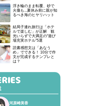
浮き輪のまま転覆、砂で
火傷も...夏休み前に親が知
るべき海のヒヤリハット
結局子連れ旅行は「ホテ
ルで楽しむ」が正解 観
光いらずで大満足の“遊び
場充実ホテル”5選
読書感想文は「あなう
め」でできる！ 10分で作
文が完成するテンプレと
は？
載
河原崎美香