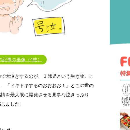
の記事の画像（4枚）
特
由で大泣きするのが、３歳児という生き物。こ
く、「ドキドキするのおおおお！」とこの世の
感情を最大限に爆発させる見事な泣きっぷり
感じました。