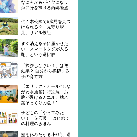
なにもかもがイヤになり
海に身を投げる西郷隆盛
代々木公園で6歳児を見つ
けられる？「見守り瞬
足」リアル検証
すぐ消える子に履かせた
い「スマートタグが入る
靴」という選択肢
「挨拶しなさい！」は逆
効果？ 自分から挨拶する
子の育て方
【エリック・カール×しな
がわ水族館】特別展 お
腹が透けるカエル、枯れ
葉そっくりの魚！?
子どもの「やってみた
い！」を応援！ はじめて
の料理のきほん
塾を休みたがる小6娘、週