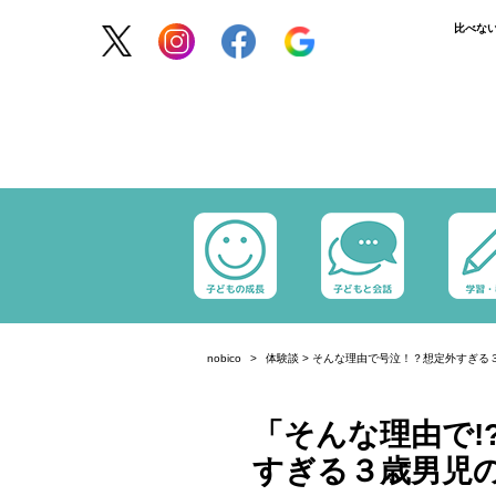
比べな
nobico
体験談
>
そんな理由で号泣！？想定外すぎる
「そんな理由で!
すぎる３歳男児の