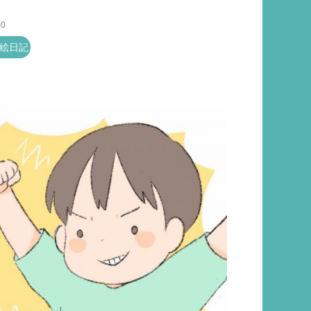
00
絵日記