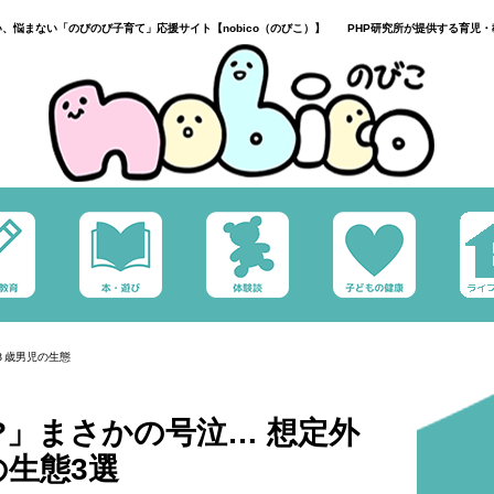
い、悩まない「のびのび子育て」応援サイト【nobico（のびこ）】 PHP研究所が提供する育児・
３歳男児の生態
?」まさかの号泣… 想定外
生態3選