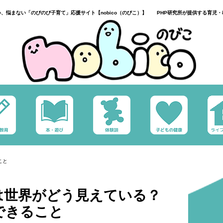
い、悩まない「のびのび子育て」応援サイト【nobico（のびこ）】 PHP研究所が提供する育児・
こと
は世界がどう見えている？
できること