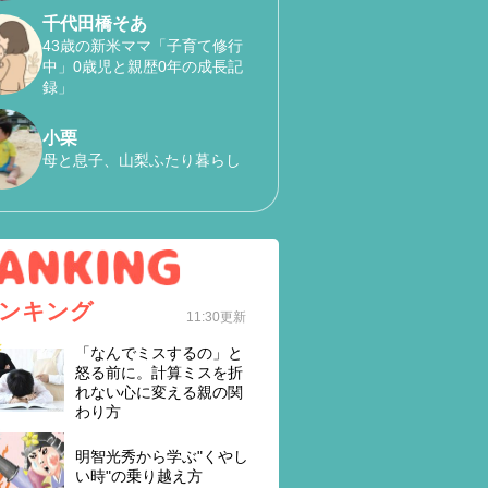
千代田橋そあ
43歳の新米ママ「子育て修行
中」0歳児と親歴0年の成長記
録」
小栗
母と息子、山梨ふたり暮らし
ンキング
11:30更新
「なんでミスするの」と
怒る前に。計算ミスを折
れない心に変える親の関
わり方
明智光秀から学ぶ"くやし
い時"の乗り越え方