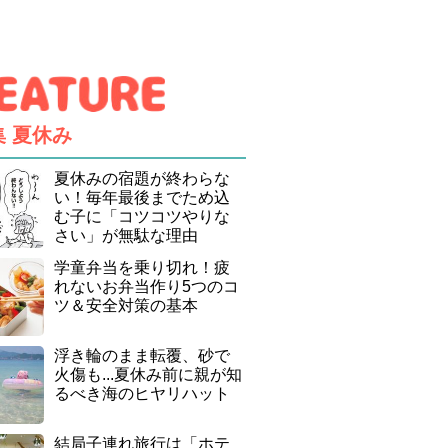
集
夏休み
夏休みの宿題が終わらな
い！毎年最後までため込
む子に「コツコツやりな
さい」が無駄な理由
学童弁当を乗り切れ！疲
れないお弁当作り5つのコ
ツ＆安全対策の基本
浮き輪のまま転覆、砂で
火傷も...夏休み前に親が知
るべき海のヒヤリハット
結局子連れ旅行は「ホテ