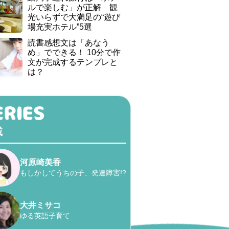
ルで楽しむ」が正解 観
光いらずで大満足の“遊び
場充実ホテル”5選
読書感想文は「あなう
め」でできる！ 10分で作
文が完成するテンプレと
は？
載
河原崎美香
もしかしてうちの子、発達障害!?
大井ミサコ
ゆる英語子育て