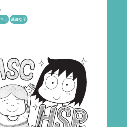
50
ちえ
繊細な子