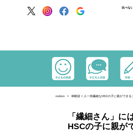
比べな
nobico
体験談
>
人一倍繊細なHSCの子に親ができる
「繊細さん」に
HSCの子に親が