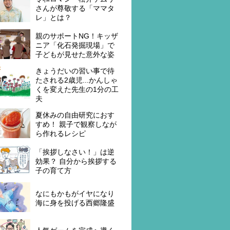
さんが尊敬する「ママタ
レ」とは？
親のサポートNG！キッザ
ニア「化石発掘現場」で
子どもが見せた意外な姿
きょうだいの習い事で待
たされる2歳児...かんしゃ
くを変えた先生の1分の工
夫
夏休みの自由研究におす
すめ！ 親子で観察しなが
ら作れるレシピ
「挨拶しなさい！」は逆
効果？ 自分から挨拶する
子の育て方
なにもかもがイヤになり
海に身を投げる西郷隆盛