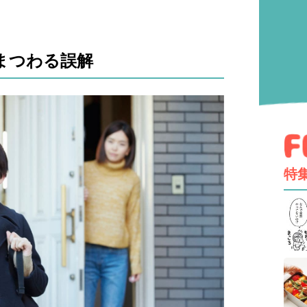
まつわる誤解
特