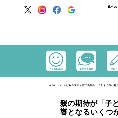
比べな
nobico
子どもの成長
>
親の期待が「子どもの自己肯
親の期待が「子
響となるいくつ