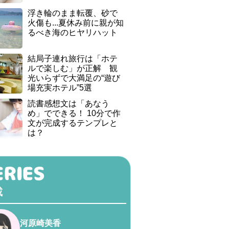
浮き輪のまま転覆、砂で
火傷も...夏休み前に親が知
るべき海のヒヤリハット
結局子連れ旅行は「ホテ
ルで楽しむ」が正解 観
光いらずで大満足の“遊び
場充実ホテル”5選
読書感想文は「あなう
め」でできる！ 10分で作
文が完成するテンプレと
は？
載
河原崎美香