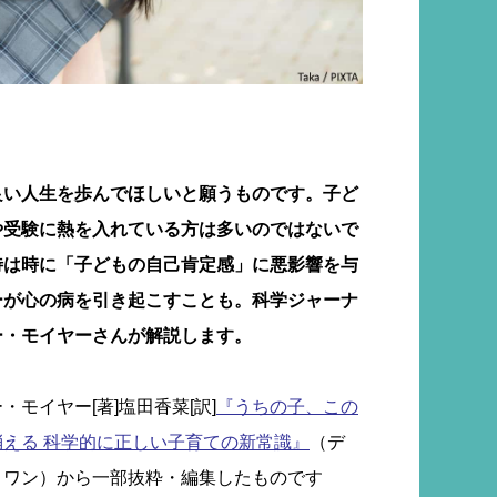
良い人生を歩んでほしいと願うものです。子ど
や受験に熱を入れている方は多いのではないで
待は時に「子どもの自己肯定感」に悪影響を与
ーが心の病を引き起こすことも。科学ジャーナ
ー・モイヤーさんが解説します。
モイヤー[著]塩田香菜[訳]
『うちの子、この
える 科学的に正しい子育ての新常識』
（デ
ィワン）から一部抜粋・編集したものです