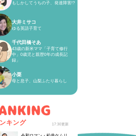
もしかしてうちの子、発達障害!?
大井ミサコ
ゆる英語子育て
千代田橋そあ
43歳の新米ママ「子育て修行
中」0歳児と親歴0年の成長記
録」
小栗
母と息子、山梨ふたり暮らし
ンキング
17:30更新
令和ロマン・松井ケムリ