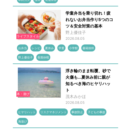
学童弁当を乗り切れ！疲
れないお弁当作り5つのコ
ツ＆安全対策の基本
野上優佳子
ライフスタイル
2026.08.05
お弁当
レシピ
夏休み
学童
小学館
書籍抜粋
野上優佳子
長期休暇
浮き輪のまま転覆、砂で
火傷も...夏休み前に親が
知るべき海のヒヤリハッ
ト
本・遊び
茂木みかほ
2026.08.05
ヒヤリハット
リスクマネジメント
事故防止
子どもの事故
海遊び