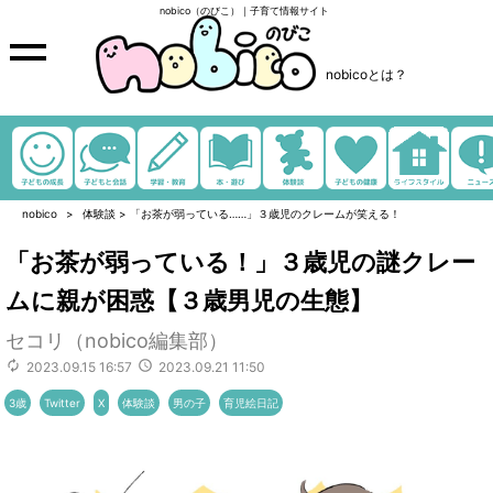
nobico（のびこ）｜子育て情報サイト
nobicoとは？
nobico
体験談
>
「お茶が弱っている……」３歳児のクレームが笑える！
「お茶が弱っている！」３歳児の謎クレー
ムに親が困惑【３歳男児の生態】
セコリ（nobico編集部）
2023.09.15 16:57
2023.09.21 11:50
3歳
Twitter
X
体験談
男の子
育児絵日記