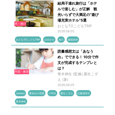
結局子連れ旅行は「ホテ
ルで楽しむ」が正解 観
光いらずで大満足の“遊び
場充実ホテル”5選
本・遊び
おとなTOこどもTRiP
2026.08.05
おとなTOこどもTRiP
お出かけ
旅行
書籍抜粋
読書感想文は「あなう
め」でできる！ 10分で作
文が完成するテンプレと
は？
学習・教育
青木伸生 (監修),粟生こず
え (著)
2026.08.05
Gakken
夏休みの宿題
小学生
粟生こずえ
読書感想文
青木伸生