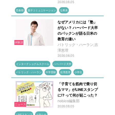
2026.08.05
思春期
親子コミュニケーション
辻希美
なぜアメリカには「塾」
がない？ ハーバード大卒
のパックンが語る日米の
教育の違い
体験談
パトリック・ハーラン,吉
澤恵理
2026.08.05
インターナショナルスクール
ハーバード大学
パトリック・ハーラン
中学受験
吉澤恵理
小学生
「子育てを筋肉で乗り切
るママ」がLINEスタンプ
に!? って何が起こった？
nobico編集部
ニュース
2026.08.05
LINEスタンプ
お知らせ