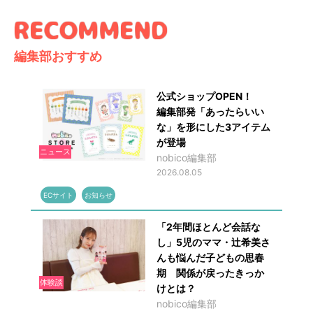
編集部おすすめ
公式ショップOPEN！
編集部発「あったらいい
な」を形にした3アイテム
が登場
ニュース
nobico編集部
2026.08.05
ECサイト
お知らせ
「2年間ほとんど会話な
し」5児のママ・辻希美さ
んも悩んだ子どもの思春
期 関係が戻ったきっか
体験談
けとは？
nobico編集部