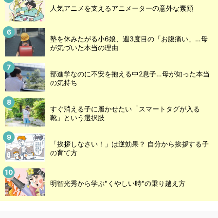
人気アニメを支えるアニメーターの意外な素顔
塾を休みたがる小6娘、週3度目の「お腹痛い」…母
が気づいた本当の理由
部進学なのに不安を抱える中2息子…母が知った本当
の気持ち
すぐ消える子に履かせたい「スマートタグが入る
靴」という選択肢
「挨拶しなさい！」は逆効果？ 自分から挨拶する子
の育て方
明智光秀から学ぶ"くやしい時"の乗り越え方