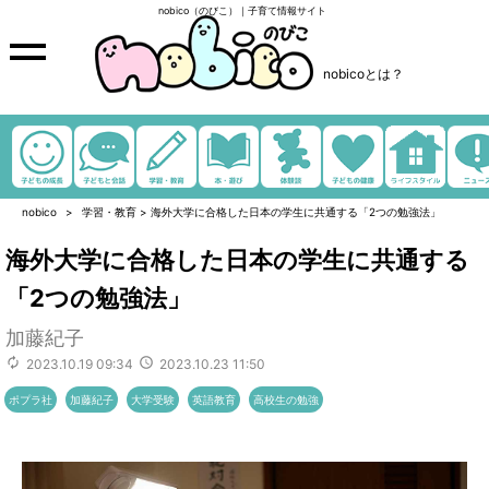
nobico（のびこ）｜子育て情報サイト
nobicoとは？
nobico
学習・教育
>
海外大学に合格した日本の学生に共通する「2つの勉強法」
海外大学に合格した日本の学生に共通する
「2つの勉強法」
加藤紀子
2023.10.19 09:34
2023.10.23 11:50
ポプラ社
加藤紀子
大学受験
英語教育
高校生の勉強