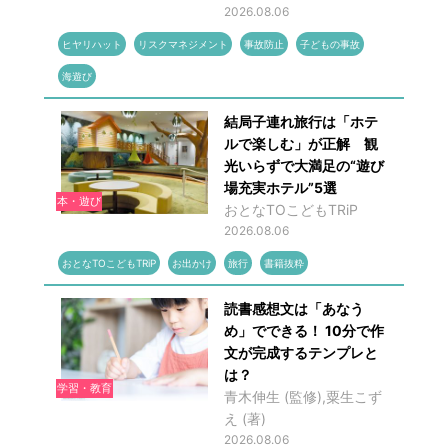
2026.08.06
ヒヤリハット
リスクマネジメント
事故防止
子どもの事故
海遊び
結局子連れ旅行は「ホテ
ルで楽しむ」が正解 観
光いらずで大満足の“遊び
場充実ホテル”5選
本・遊び
おとなTOこどもTRiP
2026.08.06
おとなTOこどもTRiP
お出かけ
旅行
書籍抜粋
読書感想文は「あなう
め」でできる！ 10分で作
文が完成するテンプレと
は？
学習・教育
青木伸生 (監修),粟生こず
え (著)
2026.08.06