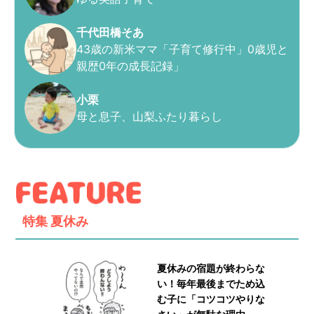
千代田橋そあ
43歳の新米ママ「子育て修行中」0歳児と
親歴0年の成長記録」
小栗
母と息子、山梨ふたり暮らし
特集
夏休み
夏休みの宿題が終わらな
い！毎年最後までため込
む子に「コツコツやりな