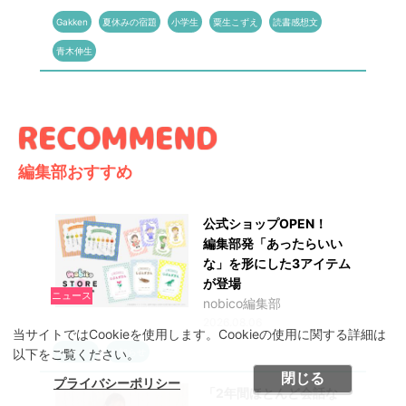
Gakken
夏休みの宿題
小学生
粟生こずえ
読書感想文
青木伸生
編集部おすすめ
公式ショップOPEN！
編集部発「あったらいい
な」を形にした3アイテム
が登場
ニュース
nobico編集部
2026.08.06
当サイトではCookieを使用します。Cookieの使用に関する詳細は
以下をご覧ください。
ECサイト
お知らせ
閉じる
プライバシーポリシー
「2年間ほとんど会話な