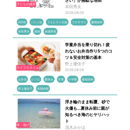
さい」が無駄な理由
子どもの成長
本田秀夫
2026.08.06
ADHD
バトン社
フォレスト出版
フクチマミ
書籍抜粋
本田秀夫
漫画
発達障害
学童弁当を乗り切れ！疲
れないお弁当作り5つのコ
ツ＆安全対策の基本
野上優佳子
ライフスタイル
2026.08.06
お弁当
レシピ
夏休み
学童
小学館
書籍抜粋
野上優佳子
長期休暇
浮き輪のまま転覆、砂で
火傷も...夏休み前に親が
知るべき海のヒヤリハッ
ト
本・遊び
茂木みかほ