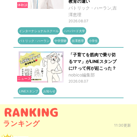
教育の違い
体験談
パトリック・ハーラン,吉
澤恵理
2026.08.07
インターナショナルスクール
ハーバード大学
パトリック・ハーラン
中学受験
吉澤恵理
小学生
「子育てを筋肉で乗り切
るママ」がLINEスタンプ
に!? って何が起こった？
nobico編集部
ニュース
2026.08.07
LINEスタンプ
お知らせ
ランキング
11:30更新