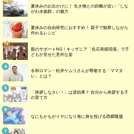
夏休みのお出かけに！ 生き物との距離が近い「しな
がわ水族館」の魅力
夏休みの自由研究におすすめ！ 親子で観察しながら
作れるレシピ
親のサポートNG！キッザニア「化石発掘現場」で子
どもが見せた意外な姿
令和ロマン・松井ケムリさんが尊敬する「ママタ
レ」とは？
「挨拶しなさい！」は逆効果？ 自分から挨拶する子
の育て方
なにもかもがイヤになり海に身を投げる西郷隆盛