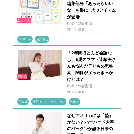
編集部発「あったらいい
な」を形にした3アイテム
が登場
ニュース
nobico編集部
2026.08.07
ECサイト
お知らせ
「2年間ほとんど会話な
し」5児のママ・辻希美さ
んも悩んだ子どもの思春
期 関係が戻ったきっか
体験談
けとは？
nobico編集部
2026.08.07
思春期
親子コミュニケーション
辻希美
なぜアメリカには「塾」
がない？ ハーバード大卒
のパックンが語る日米の