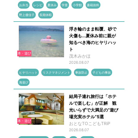
お弁当
レシピ
夏休み
学童
小学館
書籍抜粋
野上優佳子
長期休暇
浮き輪のまま転覆、砂で
火傷も...夏休み前に親が
知るべき海のヒヤリハッ
ト
本・遊び
茂木みかほ
2026.08.07
ヒヤリハット
リスクマネジメント
事故防止
子どもの事故
海遊び
結局子連れ旅行は「ホテ
ルで楽しむ」が正解 観
光いらずで大満足の“遊び
場充実ホテル”5選
本・遊び
おとなTOこどもTRiP
2026.08.07