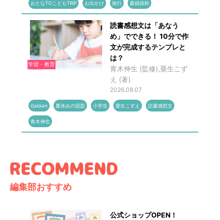
おとなTOこどもTRiP
お出かけ
旅行
書籍抜粋
読書感想文は「あなう
め」でできる！ 10分で作
文が完成するテンプレと
は？
学習・教育
青木伸生 (監修),粟生こず
え (著)
2026.08.07
Gakken
夏休みの宿題
小学生
粟生こずえ
読書感想文
青木伸生
編集部おすすめ
公式ショップOPEN！