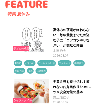
特集
夏休み
夏休みの宿題が終わらな
い！毎年最後までため込
む子に「コツコツやりな
さい」が無駄な理由
子どもの成長
本田秀夫
2026.08.07
ADHD
バトン社
フォレスト出版
フクチマミ
書籍抜粋
本田秀夫
漫画
発達障害
学童弁当を乗り切れ！疲
れないお弁当作り5つのコ
ツ＆安全対策の基本
野上優佳子
ライフスタイル
2026.08.07