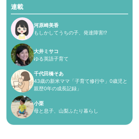
連載
河原崎美香
もしかしてうちの子、発達障害!?
大井ミサコ
ゆる英語子育て
千代田橋そあ
43歳の新米ママ「子育て修行中」0歳児と
親歴0年の成長記録」
小栗
母と息子、山梨ふたり暮らし